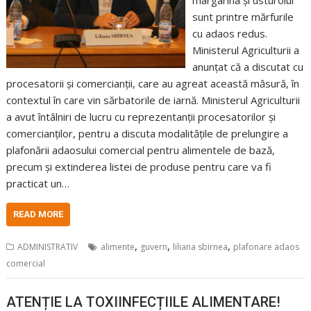
margarina și usturoiul
sunt printre mărfurile
cu adaos redus.
Ministerul Agriculturii a
anunțat că a discutat cu
procesatorii și comercianții, care au agreat această măsură, în
contextul în care vin sărbatorile de iarnă. Ministerul Agriculturii
a avut întâlniri de lucru cu reprezentanții procesatorilor și
comercianților, pentru a discuta modalitățile de prelungire a
plafonării adaosului comercial pentru alimentele de bază,
precum și extinderea listei de produse pentru care va fi
practicat un…
READ MORE
,
,
,
ADMINISTRATIV
alimente
guvern
liliana sbirnea
plafonare adaos
comercial
ATENȚIE LA TOXIINFECȚIILE ALIMENTARE!