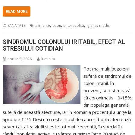
READ MORE
,
,
,
,
SANATATE
alimente
copii
enterocolita
igiena
medici
SINDROMUL COLONULUI IRITABIL, EFECT AL
STRESULUI COTIDIAN
aprilie 9, 2026
luminita
Tot mai mulți buzoieni
suferă de sindromul de
colon iritabil. În
prezent, se estimează
că aproximativ 10-15%
din populația generală
suferă de această afecțiune, iar în România procentul ajunge la
aproape 14%. Deși nu crește riscul de cancer, boala afectează
sever calitatea vieții și este tot mai frecventă, în special în
rândul populației active, cu vârste cuprinse între 20 și 45 de