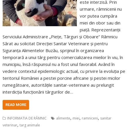
este interzisă. Prin
urmare, râmnicenii nu
vor putea cumpăra
miei din obor sau din
piață. Reprezentanții
Serviciului Administrare „Piețe, Târguri și Oboare” Râmnicu
Sărat au solicitat Direcției Sanitar Veterinare și pentru
Siguranța Alimentelor Buzău, sprijinul în organizarea
temporară a unui târg pentru comercializarea mieilor în viu, în
municipiu, însă răspunsul nu a fost unul favorabil. Având în
vedere contextul epidemiologic actual, cu privire la evoluția pe
teritoriul României a pestei porcine africane și pestei micilor
rumegătoare, autoritățile sanitar-veterinare au prelungit
interdicția funcționării târgurilor de…
READ MORE
,
,
,
INFORMATIA DE RÂMNIC
alimente
miei
ramniceni
sanitar
,
veterinar
targ animale