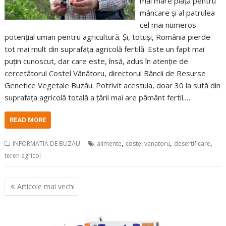
mai mare piață pentru
mâncare și al patrulea
cel mai numeros
potențial uman pentru agricultură. Și, totuși, România pierde
tot mai mult din suprafața agricolă fertilă. Este un fapt mai
puțin cunoscut, dar care este, însă, adus în atenție de
cercetătorul Costel Vânătoru, directorul Băncii de Resurse
Genetice Vegetale Buzău. Potrivit acestuia, doar 30 la sută din
suprafața agricolă totală a țării mai are pământ fertil.…
READ MORE
,
,
,
INFORMATIA DE BUZAU
alimente
costel vanatoru
desertificare
teren agricol
Navigare
Articole mai vechi
în
articole