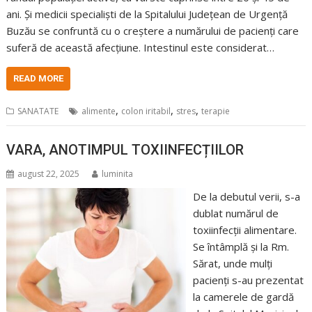
ani. Și medicii specialiști de la Spitalului Județean de Urgență
Buzău se confruntă cu o creștere a numărului de pacienți care
suferă de această afecțiune. Intestinul este considerat…
READ MORE
,
,
,
SANATATE
alimente
colon iritabil
stres
terapie
VARA, ANOTIMPUL TOXIINFECȚIILOR
august 22, 2025
luminita
De la debutul verii, s-a
dublat numărul de
toxiinfecții alimentare.
Se întâmplă și la Rm.
Sărat, unde mulți
pacienți s-au prezentat
la camerele de gardă