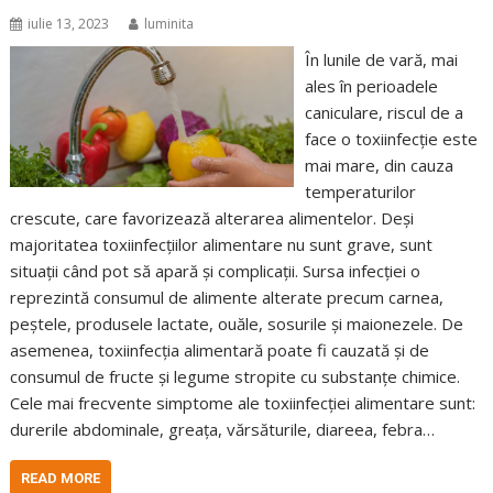
iulie 13, 2023
luminita
În lunile de vară, mai
ales în perioadele
caniculare, riscul de a
face o toxiinfecție este
mai mare, din cauza
temperaturilor
crescute, care favorizează alterarea alimentelor. Deși
majoritatea toxiinfecțiilor alimentare nu sunt grave, sunt
situații când pot să apară și complicații. Sursa infecției o
reprezintă consumul de alimente alterate precum carnea,
peștele, produsele lactate, ouăle, sosurile și maionezele. De
asemenea, toxiinfecția alimentară poate fi cauzată și de
consumul de fructe și legume stropite cu substanțe chimice.
Cele mai frecvente simptome ale toxiinfecției alimentare sunt:
durerile abdominale, greața, vărsăturile, diareea, febra…
READ MORE