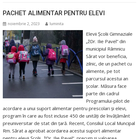
PACHET ALIMENTAR PENTRU ELEVI
noiembrie 2, 2023
luminita
Elevii Școlii Gimnaziale
„žDr. Ilie Pavel” din
municipiul Râmnicu
Sărat vor beneficia,
zilnic, de un pachet cu
alimente, pe tot
parcursul acestui an
școlar. Măsura face
parte din cadrul
Programului-pilot de
acordare a unui suport alimentar pentru prescolari și elevi,
program în care au fost incluse 450 de unități de învățământ
preuniversitar de stat din țară. Recent, Consiliul Local Muncipal
Rm. Sărat a aprobat acordarea acestui suport alimentar
pentru elevii Școlii „žDr. Ilie Pavel”, precum și valoarea