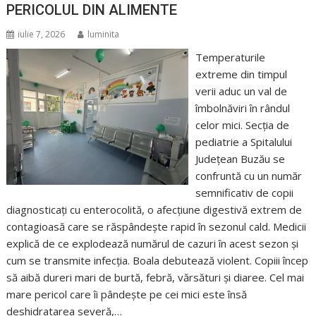
PERICOLUL DIN ALIMENTE
iulie 7, 2026
luminita
Temperaturile
extreme din timpul
verii aduc un val de
îmbolnăviri în rândul
celor mici. Secția de
pediatrie a Spitalului
Județean Buzău se
confruntă cu un număr
semnificativ de copii
diagnosticați cu enterocolită, o afecțiune digestivă extrem de
contagioasă care se răspândește rapid în sezonul cald. Medicii
explică de ce explodează numărul de cazuri în acest sezon și
cum se transmite infecția. Boala debutează violent. Copiii încep
să aibă dureri mari de burtă, febră, vărsături și diaree. Cel mai
mare pericol care îi pândește pe cei mici este însă
deshidratarea severă,…