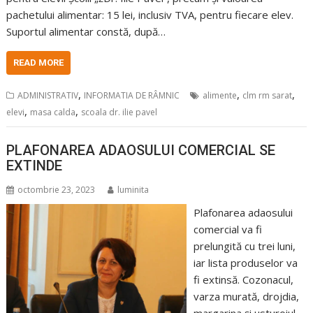
pachetului alimentar: 15 lei, inclusiv TVA, pentru fiecare elev.
Suportul alimentar constă, după…
READ MORE
,
,
,
ADMINISTRATIV
INFORMATIA DE RÂMNIC
alimente
clm rm sarat
,
,
elevi
masa calda
scoala dr. ilie pavel
PLAFONAREA ADAOSULUI COMERCIAL SE
EXTINDE
octombrie 23, 2023
luminita
Plafonarea adaosului
comercial va fi
prelungită cu trei luni,
iar lista produselor va
fi extinsă. Cozonacul,
varza murată, drojdia,