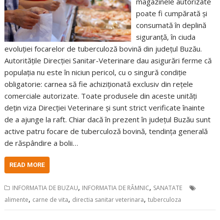
magazinele autorizate
poate fi cumpărată și
consumată în deplină
siguranță, în ciuda
evoluției focarelor de tuberculoză bovină din județul Buzău.
Autoritățile Direcției Sanitar-Veterinare dau asigurări ferme că
populația nu este în niciun pericol, cu o singură condiție
obligatorie: carnea să fie achiziționată exclusiv din rețele
comerciale autorizate. Toate produsele din aceste unități
dețin viza Direcției Veterinare și sunt strict verificate înainte
de a ajunge la raft. Chiar dacă în prezent în județul Buzău sunt
active patru focare de tuberculoză bovină, tendința generală
de răspândire a bolii…
READ MORE
,
,
INFORMATIA DE BUZAU
INFORMATIA DE RÂMNIC
SANATATE
,
,
,
alimente
carne de vita
directia sanitar veterinara
tuberculoza