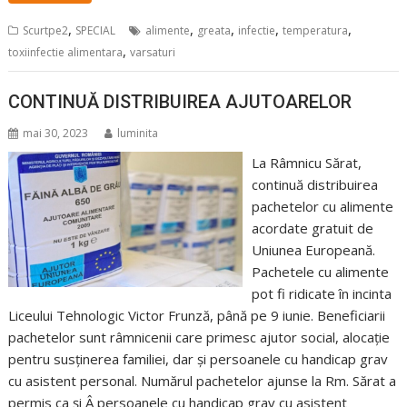
,
,
,
,
,
Scurtpe2
SPECIAL
alimente
greata
infectie
temperatura
,
toxiinfectie alimentara
varsaturi
CONTINUĂ DISTRIBUIREA AJUTOARELOR
mai 30, 2023
luminita
La Râmnicu Sărat,
continuă distribuirea
pachetelor cu alimente
acordate gratuit de
Uniunea Europeană.
Pachetele cu alimente
pot fi ridicate în incinta
Liceului Tehnologic Victor Frunză, până pe 9 iunie. Beneficiarii
pachetelor sunt râmnicenii care primesc ajutor social, alocație
pentru susținerea familiei, dar și persoanele cu handicap grav
cu asistent personal. Numărul pachetelor ajunse la Rm. Sărat a
permis ca și Â persoanele cu handicap grav cu asistent