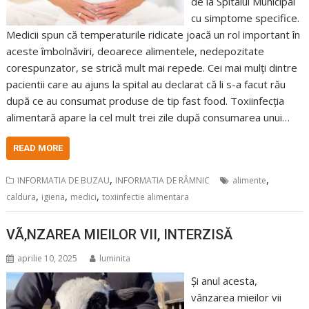
de la Spitalul Municipal
cu simptome specifice.
Medicii spun că temperaturile ridicate joacă un rol important în
aceste îmbolnăviri, deoarece alimentele, nedepozitate
corespunzator, se strică mult mai repede. Cei mai mulți dintre
pacientii care au ajuns la spital au declarat că li s-a facut rău
după ce au consumat produse de tip fast food. Toxiinfecția
alimentară apare la cel mult trei zile după consumarea unui…
READ MORE
,
,
INFORMATIA DE BUZAU
INFORMATIA DE RÂMNIC
alimente
,
,
,
caldura
igiena
medici
toxiinfectie alimentara
VÃ‚NZAREA MIEILOR VII, INTERZISĂ
aprilie 10, 2025
luminita
Și anul acesta,
vânzarea mieilor vii