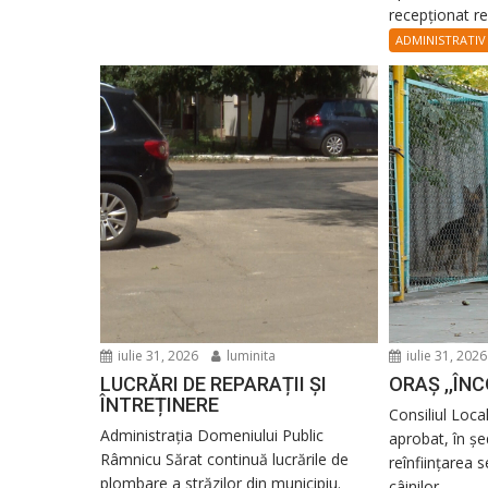
recepționat rec
ADMINISTRATIV
iulie 31, 2026
luminita
iulie 31, 2026
LUCRĂRI DE REPARAȚII ȘI
ORAȘ ,,ÎNC
ÎNTREȚINERE
Consiliul Loca
Administrația Domeniului Public
aprobat, în șed
Râmnicu Sărat continuă lucrările de
reînființarea s
plombare a străzilor din municipiu.
câinilor...