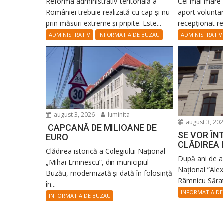
Reforma administrativ-teritorială a
Cel mai mare 
României trebuie realizată cu cap și nu
aport volunta
prin măsuri extreme și pripite. Este...
recepționat rec
ADMINISTRATIV
INFORMATIA DE BUZAU
ADMINISTRATIV
august 3, 2026
luminita
august 3, 20
CAPCANĂ DE MILIOANE DE
SE VOR ÎN
EURO
CLĂDIREA 
Clădirea istorică a Colegiului Național
După ani de aș
„Mihai Eminescu”, din municipiul
Național ”Ale
Buzău, modernizată și dată în folosință
Râmnicu Sărat 
în...
INFORMATIA DE
INFORMATIA DE BUZAU