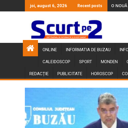
Skip
O NOUĂ 
joi, august 6, 2026
Recent posts
to
content
ONLINE
INFORMATIA DE BUZAU
INF
CALEIDOSCOP
SPORT
MONDEN
REDACȚIE
PUBLICITATE
HOROSCOP
CO