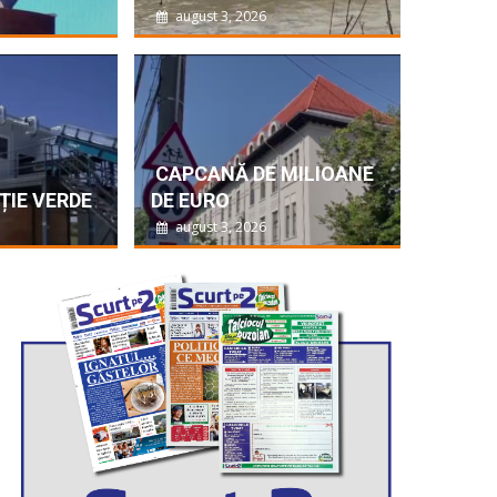
august 3, 2026
uminita
Ă DEZASTRU
ti, porțiuni de drumuri județene, podețe și gospodării din...
CAPCANĂ DE MILIOANE
ȚIE VERDE
DE EURO
FORMATIA DE BUZAU
august 3, 2026