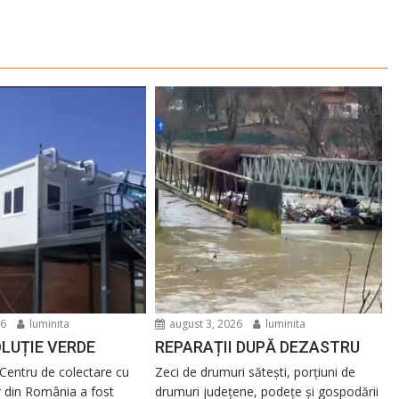
26
luminita
august 3, 2026
luminita
LUȚIE VERDE
REPARAȚII DUPĂ DEZASTRU
Centru de colectare cu
Zeci de drumuri sătești, porțiuni de
r din România a fost
drumuri județene, podețe și gospodării