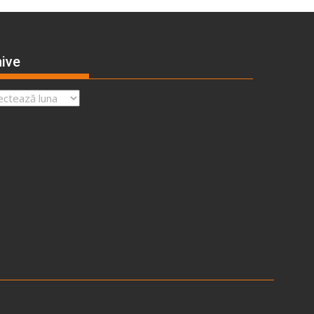
ive
ve