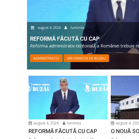
august 4, 2026
luminita
O NOUĂ SOLUȚIE VERDE
.
Cel mai mare Centru de colectare cu aport voluntar d
ADMINISTRATIV
INFORMATIA DE BUZAU
august 4, 2026
luminita
august 4, 20
REFORMĂ FĂCUTĂ CU CAP
O NOUĂ SO