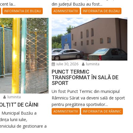
ent la...
din județul Buzău au fost...
INFORMATIA DE BUZAU
ADMINISTRATIV
INFORMATIA DE BUZAU
iulie 30, 2026
luminita
PUNCT TERMIC
TRANSFORMAT ÎN SALĂ DE
SPORT
Un fost Punct Termic din municipiul
luminita
Râmnicu Sărat va deveni sală de sport
pentru pregătirea sportivilor...
OLȚIT” DE CÂINI
ADMINISTRATIV
INFORMATIA DE RÂMNIC
l Municipal Buzău a
ința lunii iulie,
erviciului de gestionare a