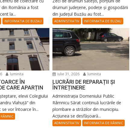
Centru de colectare cu
Zeci de drumuri sătești, porțiuni de
r din România a fost
drumuri județene, podețe și gospodării
ent la...
din județul Buzău au fost...
INFORMATIA DE BUZAU
ADMINISTRATIV
INFORMATIA DE BUZAU
26
luminita
iulie 31, 2026
luminita
TOARCE ÎN
LUCRĂRI DE REPARAȚII ȘI
DE CARE APARȚIN
ÎNTREȚINERE
teptare, elevii Colegiului
Administrația Domeniului Public
xandru Vlahuță” din
Râmnicu Sărat continuă lucrările de
se vor întoarce în...
plombare a străzilor din municipiu.
Acțiunea se desfășoară...
 RÂMNIC
ADMINISTRATIV
INFORMATIA DE RÂMNIC