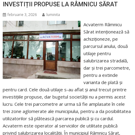
INVESTIȚII PROPUSE LA RÂMNICU SĂRAT
februarie 3, 2026
luminita
Acvaterm Râmnicu
Sărat intenționează să
achiziționeze, pe
parcursul anului, două
utilaje pentru
salubrizarea stradală,
dar și trei parcometre,
pentru a extinde
varianta de plată și
pentru card. Cele două utilaje s-au aflat și anul trecut printre
investițiile propuse, dar bugetul societății nu a permis acest
lucru. Cele trei parcometre ar urma să fie amplasate în cele
trei zone aglomerate ale municipiului, pentru a da posibilitatea
utilizatorilor să plătească parcarea publică și cu cardul.
Acvaterm este operator al serviciilor de utilitate publică
privind salubrizarea localității. În municipiul Râmnicu Sărat,