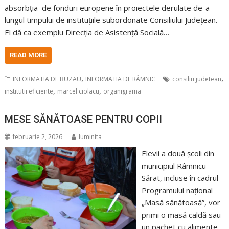
absorbția de fonduri europene în proiectele derulate de-a
lungul timpului de instituțiile subordonate Consiliului Județean.
El dă ca exemplu Direcția de Asistență Socială…
READ MORE
,
,
INFORMATIA DE BUZAU
INFORMATIA DE RÂMNIC
consiliu judetean
,
,
institutii eficiente
marcel ciolacu
organigrama
MESE SĂNĂTOASE PENTRU COPII
februarie 2, 2026
luminita
Elevii a două școli din
municipiul Râmnicu
Sărat, incluse în cadrul
Programului național
„Masă sănătoasă”, vor
primi o masă caldă sau
un pachet cu alimente