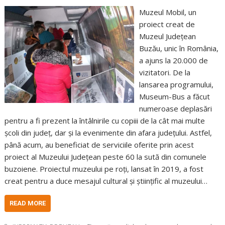
Muzeul Mobil, un
proiect creat de
Muzeul Județean
Buzău, unic în România,
a ajuns la 20.000 de
vizitatori. De la
lansarea programului,
Museum-Bus a făcut
numeroase deplasări
pentru a fi prezent la întâlnirile cu copiii de la cât mai multe
școli din județ, dar și la evenimente din afara județului. Astfel,
până acum, au beneficiat de serviciile oferite prin acest
proiect al Muzeului Județean peste 60 la sută din comunele
buzoiene. Proiectul muzeului pe roți, lansat în 2019, a fost
creat pentru a duce mesajul cultural şi ştiinţific al muzeului…
READ MORE