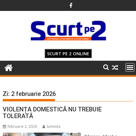
Skip
to
content
SCURT PE 2 ONLINE
Zi:
2 februarie 2026
VIOLENȚA DOMESTICĂ NU TREBUIE
TOLERATĂ
februarie 2, 2026
luminita