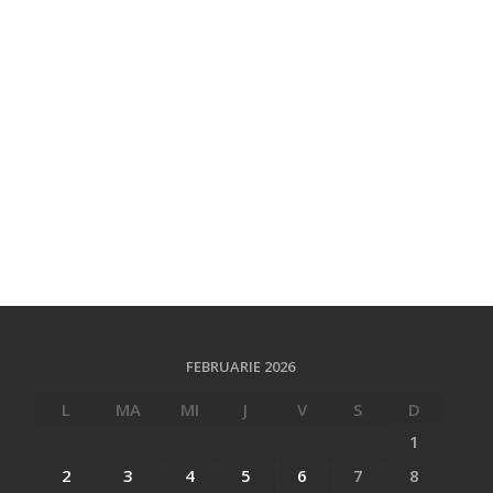
FEBRUARIE 2026
L
MA
MI
J
V
S
D
1
2
3
4
5
6
7
8