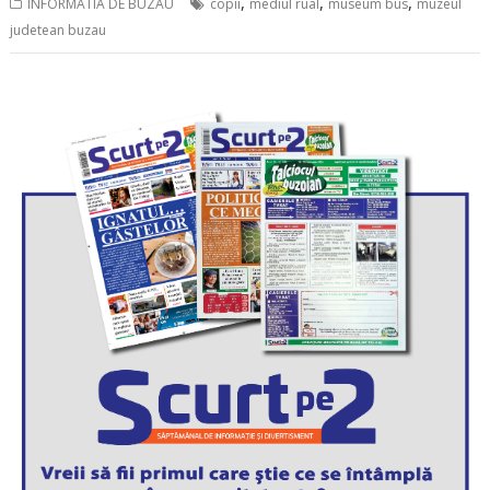
,
,
,
INFORMATIA DE BUZAU
copii
mediul rual
museum bus
muzeul
judetean buzau