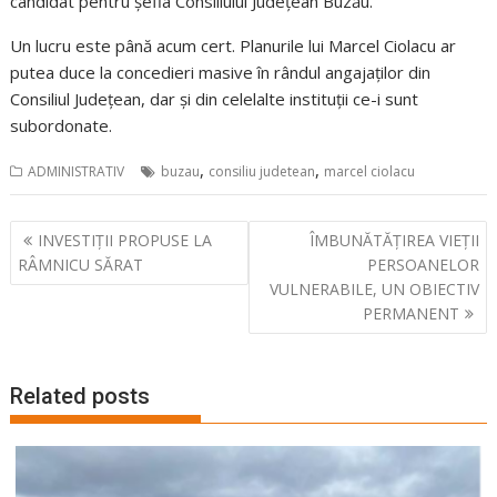
candidat pentru șefia Consiliului Județean Buzău.
Un lucru este până acum cert. Planurile lui Marcel Ciolacu ar
putea duce la concedieri masive în rândul angajaților din
Consiliul Județean, dar și din celelalte instituții ce-i sunt
subordonate.
,
,
ADMINISTRATIV
buzau
consiliu judetean
marcel ciolacu
Navigare
INVESTIȚII PROPUSE LA
ÎMBUNĂTĂȚIREA VIEȚII
în
RÂMNICU SĂRAT
PERSOANELOR
articole
VULNERABILE, UN OBIECTIV
PERMANENT
Related posts