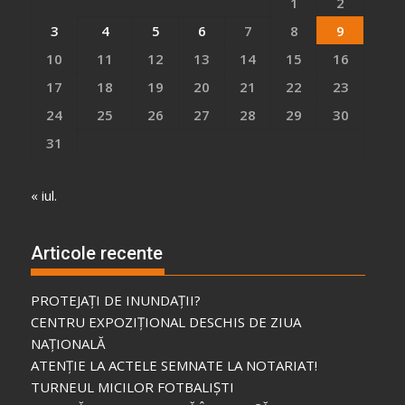
1
2
3
4
5
6
7
8
9
10
11
12
13
14
15
16
17
18
19
20
21
22
23
24
25
26
27
28
29
30
31
« iul.
Articole recente
PROTEJAȚI DE INUNDAȚII?
CENTRU EXPOZIȚIONAL DESCHIS DE ZIUA
NAȚIONALĂ
ATENȚIE LA ACTELE SEMNATE LA NOTARIAT!
TURNEUL MICILOR FOTBALIȘTI