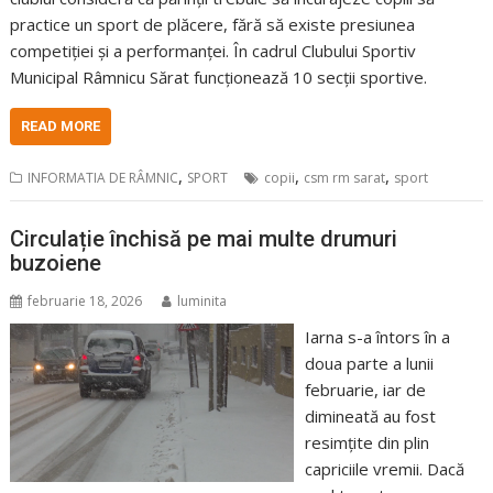
practice un sport de plăcere, fără să existe presiunea
competiției și a performanței. În cadrul Clubului Sportiv
Municipal Râmnicu Sărat funcționează 10 secții sportive.
READ MORE
,
,
,
INFORMATIA DE RÂMNIC
SPORT
copii
csm rm sarat
sport
Circulație închisă pe mai multe drumuri
buzoiene
februarie 18, 2026
luminita
Iarna s-a întors în a
doua parte a lunii
februarie, iar de
dimineată au fost
resimțite din plin
capriciile vremii. Dacă