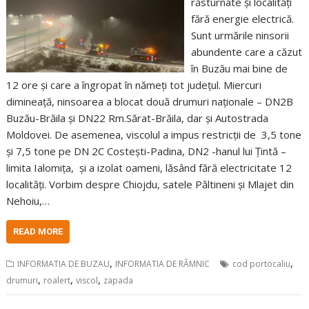
răsturnate și localități
fără energie electrică.
Sunt urmările ninsorii
abundente care a căzut
în Buzău mai bine de
12 ore și care a îngropat în nămeți tot județul. Miercuri
dimineață, ninsoarea a blocat două drumuri naționale – DN2B
Buzău-Brăila și DN22 Rm.Sărat-Brăila, dar și Autostrada
Moldovei. De asemenea, viscolul a impus restricții de 3,5 tone
și 7,5 tone pe DN 2C Costești-Padina, DN2 -hanul lui Țintă –
limita Ialomița, și a izolat oameni, lăsând fără electricitate 12
localități. Vorbim despre Chiojdu, satele Păltineni și Mlajet din
Nehoiu,…
READ MORE
,
,
INFORMATIA DE BUZAU
INFORMATIA DE RÂMNIC
cod portocaliu
,
,
,
drumuri
roalert
viscol
zapada