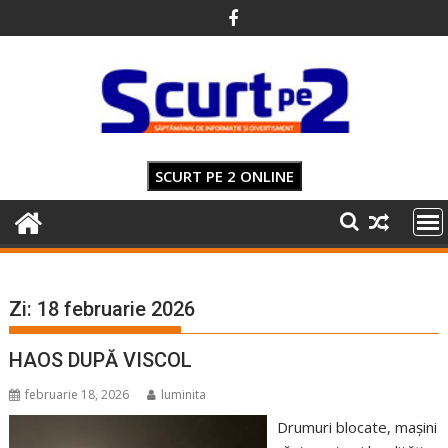
Skip
to
content
SCURT PE 2 ONLINE
Zi:
18 februarie 2026
HAOS DUPĂ VISCOL
februarie 18, 2026
luminita
Drumuri blocate, mașini