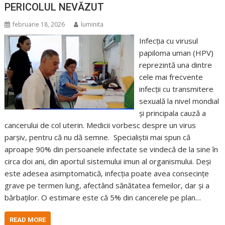
PERICOLUL NEVĂZUT
februarie 18, 2026
luminita
Infecția cu virusul
papiloma uman (HPV)
reprezintă una dintre
cele mai frecvente
infecții cu transmitere
sexuală la nivel mondial
și principala cauză a
cancerului de col uterin. Medicii vorbesc despre un virus
parșiv, pentru că nu dă semne. Specialiștii mai spun că
aproape 90% din persoanele infectate se vindecă de la sine în
circa doi ani, din aportul sistemului imun al organismului. Deși
este adesea asimptomatică, infecția poate avea consecințe
grave pe termen lung, afectând sănătatea femeilor, dar și a
bărbaților. O estimare este că 5% din cancerele pe plan…
READ MORE