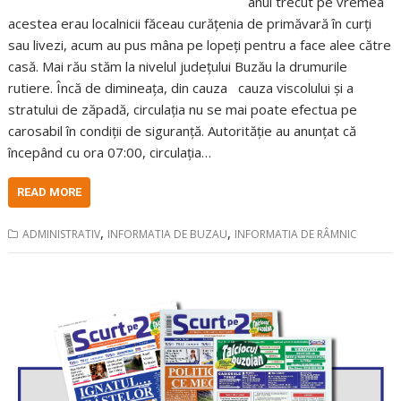
anul trecut pe vremea
acestea erau localnicii făceau curățenia de primăvară în curți
sau livezi, acum au pus mâna pe lopeți pentru a face alee către
casă. Mai rău stăm la nivelul județului Buzău la drumurile
rutiere. Încă de dimineața, din cauza cauza viscolului și a
stratului de zăpadă, circulația nu se mai poate efectua pe
carosabil în condiții de siguranță. Autorităție au anunțat că
începând cu ora 07:00, circulația…
READ MORE
,
,
ADMINISTRATIV
INFORMATIA DE BUZAU
INFORMATIA DE RÂMNIC