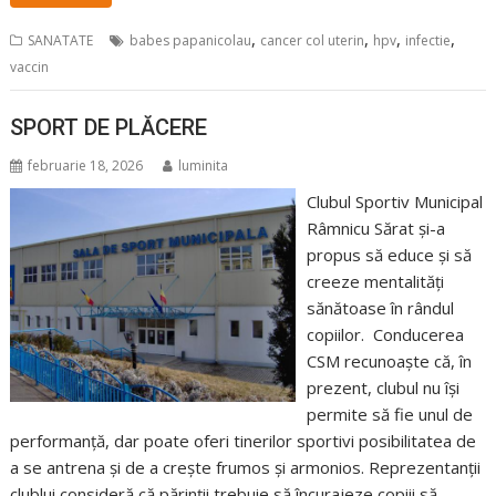
,
,
,
,
SANATATE
babes papanicolau
cancer col uterin
hpv
infectie
vaccin
SPORT DE PLĂCERE
februarie 18, 2026
luminita
Clubul Sportiv Municipal
Râmnicu Sărat și-a
propus să educe și să
creeze mentalități
sănătoase în rândul
copiilor. Conducerea
CSM recunoaște că, în
prezent, clubul nu își
permite să fie unul de
performanță, dar poate oferi tinerilor sportivi posibilitatea de
a se antrena și de a crește frumos și armonios. Reprezentanții
clublui consideră că părinții trebuie să încurajeze copiii să