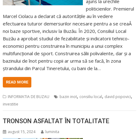
ajuns la urechile
politicienilor. Premierul
Marcel Ciolacu a declarat că autoritățile au în vedere
efectuarea tuturor demersurilor necesare pentru a se creaÂ
noi baze sportive, inclusiv la Buzău. În 2020, Consiliul Local
Buzău a aprobat studiul de fezabilitate și indicatorii tehnico-
economici pentru construirea în municipiu a unui complex
multifuncțional de sport. Construirea sălii polivalente, dar și a
bazinului de înot pentru copii ar urma să se facă, în zona
ștrandului din Parcul Tineretului, cu bani de la…
READ MORE
,
,
,
INFORMATIA DE BUZAU
bazin inot
consiliu local
david popovici
investitie
TRONSON ASFALTAT ÎN TOTALITATE
august 15, 2024
luminita