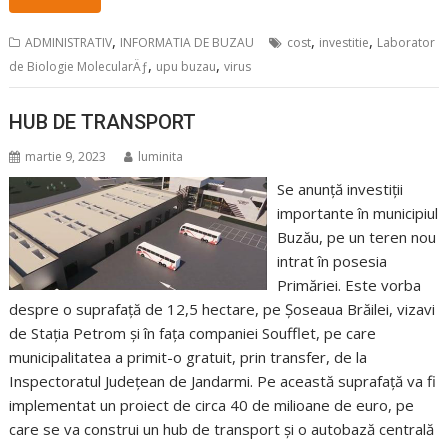
,
,
,
ADMINISTRATIV
INFORMATIA DE BUZAU
cost
investitie
Laborator
,
,
de Biologie MolecularÄƒ
upu buzau
virus
HUB DE TRANSPORT
martie 9, 2023
luminita
Se anunță investiții
importante în municipiul
Buzău, pe un teren nou
intrat în posesia
Primăriei. Este vorba
despre o suprafață de 12,5 hectare, pe Șoseaua Brăilei, vizavi
de Stația Petrom și în fața companiei Soufflet, pe care
municipalitatea a primit-o gratuit, prin transfer, de la
Inspectoratul Județean de Jandarmi. Pe această suprafață va fi
implementat un proiect de circa 40 de milioane de euro, pe
care se va construi un hub de transport și o autobază centrală