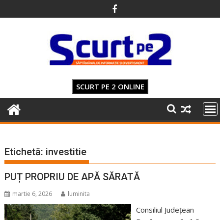
Skip
to
content
SCURT PE 2 ONLINE
Etichetă:
investitie
PUȚ PROPRIU DE APĂ SĂRATĂ
martie 6, 2026
luminita
Consiliul Județean