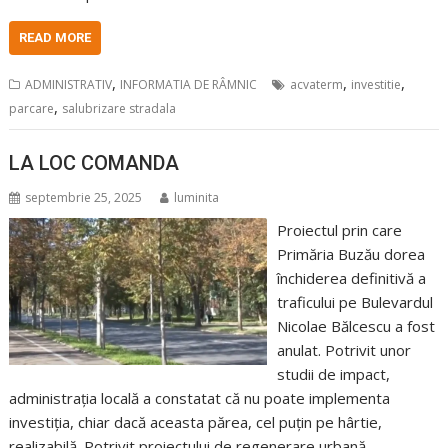
READ MORE
,
,
,
ADMINISTRATIV
INFORMATIA DE RÂMNIC
acvaterm
investitie
,
parcare
salubrizare stradala
LA LOC COMANDA
septembrie 25, 2025
luminita
Proiectul prin care
Primăria Buzău dorea
închiderea definitivă a
traficului pe Bulevardul
Nicolae Bălcescu a fost
anulat. Potrivit unor
studii de impact,
administrația locală a constatat că nu poate implementa
investiția, chiar dacă aceasta părea, cel puțin pe hârtie,
realizabilă. Potrivit proiectului de regenerare urbană,