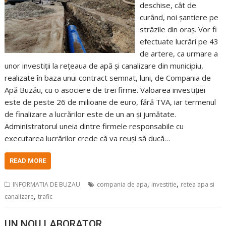
deschise, cât de
curând, noi șantiere pe
străzile din oraș. Vor fi
efectuate lucrări pe 43
de artere, ca urmare a
unor investiții la rețeaua de apă și canalizare din municipiu,
realizate în baza unui contract semnat, luni, de Compania de
Apă Buzău, cu o asociere de trei firme. Valoarea investiției
este de peste 26 de milioane de euro, fără TVA, iar termenul
de finalizare a lucrărilor este de un an și jumătate.
Administratorul uneia dintre firmele responsabile cu
executarea lucrărilor crede că va reuși să ducă…
READ MORE
,
,
INFORMATIA DE BUZAU
compania de apa
investitie
retea apa si
,
canalizare
trafic
UN NOU LABORATOR