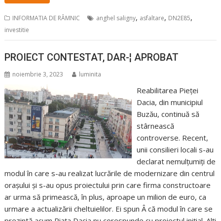
,
,
,
INFORMATIA DE RÂMNIC
anghel saligny
asfaltare
DN2E85
investitie
PROIECT CONTESTAT, DAR-¦ APROBAT
noiembrie 3, 2023
luminita
Reabilitarea Pieței
Dacia, din municipiul
Buzău, continuă să
stârnească
controverse. Recent,
unii consilieri locali s-au
declarat nemulțumiți de
modul în care s-au realizat lucrările de modernizare din centrul
orașului și s-au opus proiectului prin care firma constructoare
ar urma să primească, în plus, aproape un milion de euro, ca
urmare a actualizării cheltuielilor. Ei spun Â că modul în care se
prezintă acum Piața Dacia nu corespunde cu proiectul inițial. Alți