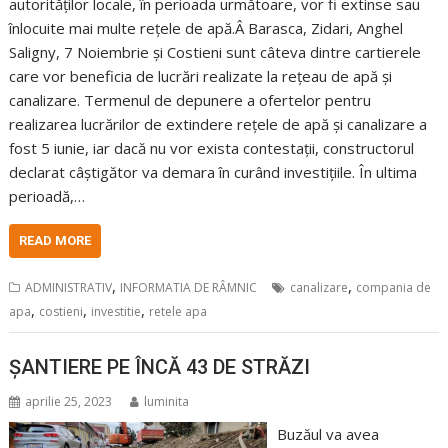
autorităților locale, în perioada următoare, vor fi extinse sau
înlocuite mai multe rețele de apă.Â Barasca, Zidari, Anghel
Saligny, 7 Noiembrie și Costieni sunt câteva dintre cartierele
care vor beneficia de lucrări realizate la rețeau de apă și
canalizare. Termenul de depunere a ofertelor pentru
realizarea lucrărilor de extindere rețele de apă și canalizare a
fost 5 iunie, iar dacă nu vor exista contestații, constructorul
declarat câștigător va demara în curând investițiile. În ultima
perioadă,…
READ MORE
,
,
ADMINISTRATIV
INFORMATIA DE RÂMNIC
canalizare
compania de
,
,
,
apa
costieni
investitie
retele apa
ȘANTIERE PE ÎNCĂ 43 DE STRĂZI
aprilie 25, 2023
luminita
Buzăul va avea