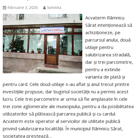
februarie 3, 2026
luminita
Acvaterm Râmnicu
Sărat intenționează să
achiziționeze, pe
parcursul anului, două
utilaje pentru
salubrizarea stradală,
dar și trei parcometre,
pentru a extinde
varianta de plată și
pentru card. Cele două utilaje s-au aflat și anul trecut printre
investițiile propuse, dar bugetul societății nu a permis acest
lucru. Cele trei parcometre ar urma să fie amplasate în cele
trei zone aglomerate ale municipiului, pentru a da posibilitatea
utilizatorilor să plătească parcarea publică și cu cardul.
Acvaterm este operator al serviciilor de utilitate publică
privind salubrizarea localității. În municipiul Râmnicu Sărat,
societatea prestează…