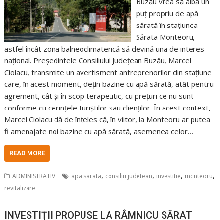
Buzău vrea să aibă un
puț propriu de apă
sărată în stațiunea
Sărata Monteoru,
astfel încât zona balneoclimaterică să devină una de interes
național. Președintele Consiliului Județean Buzău, Marcel
Ciolacu, transmite un avertisment antreprenorilor din stațiune
care, în acest moment, dețin bazine cu apă sărată, atât pentru
agrement, cât și în scop terapeutic, cu prețuri ce nu sunt
conforme cu cerințele turiștilor sau clienților. În acest context,
Marcel Ciolacu dă de înțeles că, în viitor, la Monteoru ar putea
fi amenajate noi bazine cu apă sărată, asemenea celor…
READ MORE
,
,
,
,
ADMINISTRATIV
apa sarata
consiliu judetean
investitie
monteoru
revitalizare
INVESTIȚII PROPUSE LA RÂMNICU SĂRAT