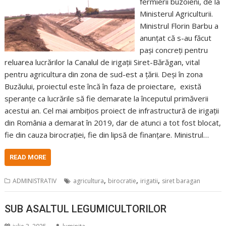
fermierii buzoieni, de la
Ministerul Agriculturii.
Ministrul Florin Barbu a
anunțat că s-au făcut
pași concreți pentru
reluarea lucrărilor la Canalul de irigații Siret-Bărăgan, vital
pentru agricultura din zona de sud-est a țării. Deși în zona
Buzăului, proiectul este încă în faza de proiectare, există
speranțe ca lucrările să fie demarate la începutul primăverii
acestui an. Cel mai ambițios proiect de infrastructură de irigații
din România a demarat în 2019, dar de atunci a tot fost blocat,
fie din cauza birocrației, fie din lipsă de finanțare. Ministrul…
READ MORE
,
,
,
ADMINISTRATIV
agricultura
birocratie
irigatii
siret baragan
SUB ASALTUL LEGUMICULTORILOR