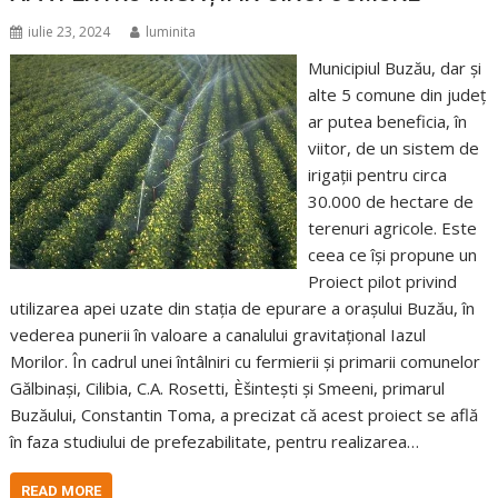
iulie 23, 2024
luminita
Municipiul Buzău, dar și
alte 5 comune din județ
ar putea beneficia, în
viitor, de un sistem de
irigații pentru circa
30.000 de hectare de
terenuri agricole. Este
ceea ce își propune un
Proiect pilot privind
utilizarea apei uzate din stația de epurare a orașului Buzău, în
vederea punerii în valoare a canalului gravitațional Iazul
Morilor. În cadrul unei întâlniri cu fermierii și primarii comunelor
Gălbinași, Cilibia, C.A. Rosetti, Èšintești și Smeeni, primarul
Buzăului, Constantin Toma, a precizat că acest proiect se află
în faza studiului de prefezabilitate, pentru realizarea…
READ MORE