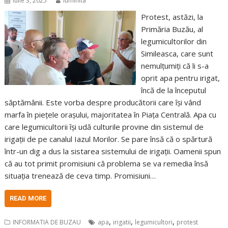
iulie 3, 2025
luminita
Protest, astăzi, la
Primăria Buzău, al
legumicultorilor din
Simileasca, care sunt
nemulțumiți că li s-a
oprit apa pentru irigat,
încă de la începutul
săptămânii. Este vorba despre producătorii care își vând
marfa în piețele orașului, majoritatea în Piața Centrală. Apa cu
care legumicultorii își udă culturile provine din sistemul de
irigații de pe canalul Iazul Morilor. Se pare însă că o spărtură
într-un dig a dus la sistarea sistemului de irigații. Oamenii spun
că au tot primit promisiuni că problema se va remedia însă
situația trenează de ceva timp. Promisiuni…
READ MORE
,
,
,
INFORMATIA DE BUZAU
apa
irigatii
legumicultori
protest