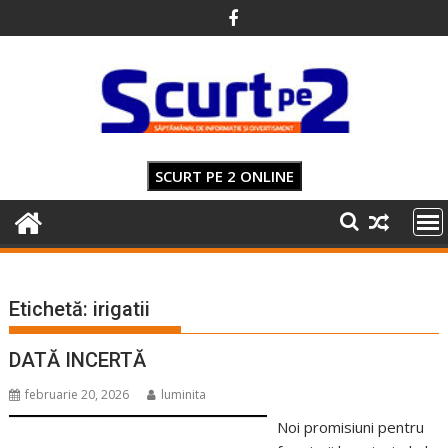
Skip
to
content
SCURT PE 2 ONLINE
Etichetă:
irigatii
DATĂ INCERTĂ
februarie 20, 2026
luminita
Noi promisiuni pentru