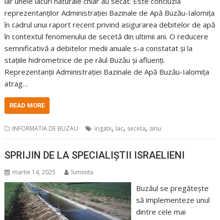
iar unele lacuri naturale chiar au secat. Este concluzia
reprezentanților Administrației Bazinale de Apă Buzău-Ialomița
în cadrul unui raport recent privind asigurarea debitelor de apă
în contextul fenomenului de secetă din ultimii ani. O reducere
semnificativă a debitelor medii anuale s-a constatat și la
stațiile hidrometrice de pe râul Buzău și afluenți.
Reprezentanții Administrației Bazinale de Apă Buzău-Ialomița
atrag…
READ MORE
,
,
,
INFORMATIA DE BUZAU
irigatii
lac
seceta
siriu
SPRIJIN DE LA SPECIALIȘTII ISRAELIENI
martie 14, 2025
luminita
Buzăul se pregătește
să implementeze unul
dintre cele mai