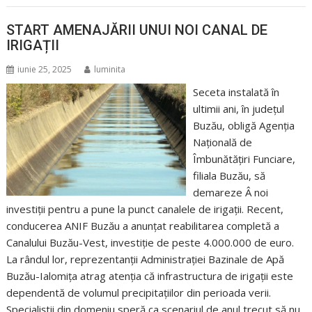
START AMENAJĂRII UNUI NOI CANAL DE
IRIGAȚII
iunie 25, 2025
luminita
Seceta instalată în
ultimii ani, în județul
Buzău, obligă Agenția
Națională de
Îmbunătățiri Funciare,
filiala Buzău, să
demareze Â noi
investiții pentru a pune la punct canalele de irigații. Recent,
conducerea ANIF Buzău a anunțat reabilitarea completă a
Canalului Buzău-Vest, investiție de peste 4.000.000 de euro.
La rândul lor, reprezentanții Administrației Bazinale de Apă
Buzău-Ialomița atrag atenția că infrastructura de irigații este
dependentă de volumul precipitațiilor din perioada verii.
Specialiștii din domeniu speră ca scenariul de anul trecut să nu