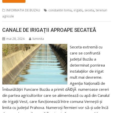
,
,
,
INFORMATIA DE BUZAU
constantin toma
irigatii
seceta
terenuri
agricole
CANALE DE IRIGAȚII APROAPE SECATEÂ
mai 28, 2024
luminita
Seceta extremă cu
care se confruntă
județul Buzău a
determinat pornirea
instalațiilor de irigat
mult mai devreme.
Agenția Națională de
Îmbunătățiri Funciare Buzău a primit dÃ©jÃ numeroase cereri
din partea agricultorilor care se alimentează cu apă din Canalul
de Irigații Vest, care funcționează între comuna Vernești și
limita cu județul Prahova. Numeroși fermieri vor să-și ude încă