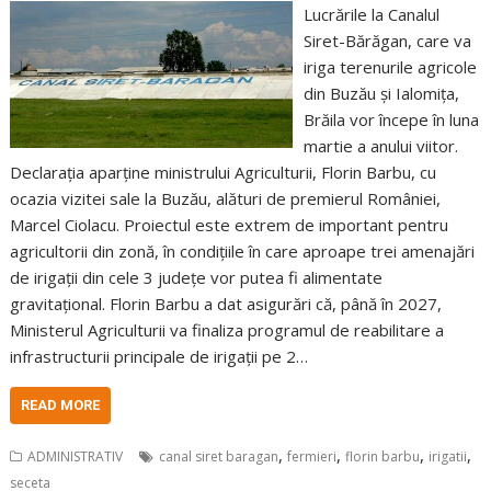
Lucrările la Canalul
Siret-Bărăgan, care va
iriga terenurile agricole
din Buzău și Ialomița,
Brăila vor începe în luna
martie a anului viitor.
Declarația aparține ministrului Agriculturii, Florin Barbu, cu
ocazia vizitei sale la Buzău, alături de premierul României,
Marcel Ciolacu. Proiectul este extrem de important pentru
agricultorii din zonă, în condițiile în care aproape trei amenajări
de irigații din cele 3 județe vor putea fi alimentate
gravitațional. Florin Barbu a dat asigurări că, până în 2027,
Ministerul Agriculturii va finaliza programul de reabilitare a
infrastructurii principale de irigații pe 2…
READ MORE
,
,
,
,
ADMINISTRATIV
canal siret baragan
fermieri
florin barbu
irigatii
seceta