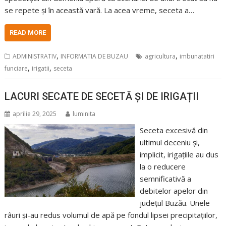
se repete și în această vară. La acea vreme, seceta a…
READ MORE
,
,
ADMINISTRATIV
INFORMATIA DE BUZAU
agricultura
imbunatatiri
,
,
funciare
irigatii
seceta
LACURI SECATE DE SECETĂ ȘI DE IRIGAȚII
aprilie 29, 2025
luminita
Seceta excesivă din
ultimul deceniu și,
implicit, irigațiile au dus
la o reducere
semnificativă a
debitelor apelor din
județul Buzău. Unele
râuri și-au redus volumul de apă pe fondul lipsei precipitațiilor,