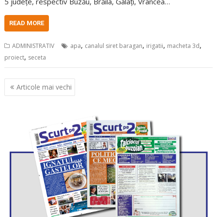
5 județe, respectiv Buzău, Brăila, Galați, Vrancea…
READ MORE
,
,
,
,
ADMINISTRATIV
apa
canalul siret baragan
irigatii
macheta 3d
,
proiect
seceta
Navigare
Articole mai vechi
în
articole