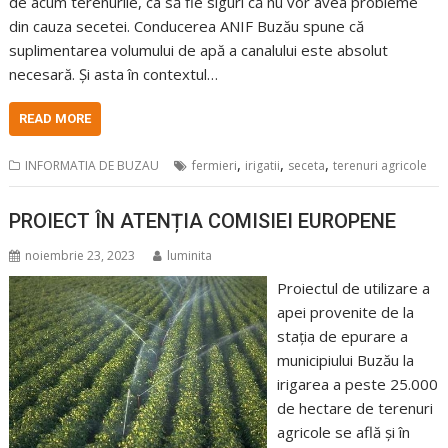
de acum terenurile, ca să fie siguri că nu vor avea probleme
din cauza secetei. Conducerea ANIF Buzău spune că
suplimentarea volumului de apă a canalului este absolut
necesară. Și asta în contextul…
READ MORE
,
,
,
INFORMATIA DE BUZAU
fermieri
irigatii
seceta
terenuri agricole
PROIECT ÎN ATENȚIA COMISIEI EUROPENE
noiembrie 23, 2023
luminita
Proiectul de utilizare a
apei provenite de la
stația de epurare a
municipiului Buzău la
irigarea a peste 25.000
de hectare de terenuri
agricole se află și în