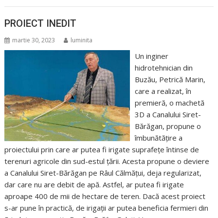
PROIECT INEDIT
martie 30, 2023
luminita
Un inginer
hidrotehnician din
Buzău, Petrică Marin,
care a realizat, în
premieră, o machetă
3D a Canalului Siret-
Bărăgan, propune o
îmbunătățire a
proiectului prin care ar putea fi irigate suprafețe întinse de
terenuri agricole din sud-estul țării. Acesta propune o deviere
a Canalului Siret-Bărăgan pe Râul Călmățui, deja regularizat,
dar care nu are debit de apă. Astfel, ar putea fi irigate
aproape 400 de mii de hectare de teren. Dacă acest proiect
s-ar pune în practică, de irigații ar putea beneficia fermieri din