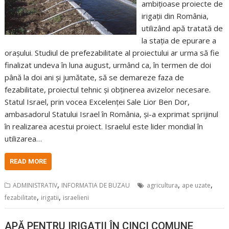
ambițioase proiecte de
irigații din România,
utilizând apă tratată de
la stația de epurare a
orașului. Studiul de prefezabilitate al proiectului ar urma să fie
finalizat undeva în luna august, urmând ca, în termen de doi
până la doi ani și jumătate, să se demareze faza de
fezabilitate, proiectul tehnic și obținerea avizelor necesare.
Statul Israel, prin vocea Excelenței Sale Lior Ben Dor,
ambasadorul Statului Israel în România, și-a exprimat sprijinul
în realizarea acestui proiect. Israelul este lider mondial în
utilizarea…
READ MORE
,
,
,
ADMINISTRATIV
INFORMATIA DE BUZAU
agricultura
ape uzate
,
,
fezabilitate
irigatii
israelieni
APĂ PENTRU IRIGAȚII ÎN CINCI COMUNE