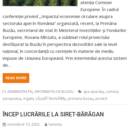
atenția Comisiei
Europene. În cadrul
conferinței privind ,,Impactul economiei circulare asupra
sectorului apei în România” organizată, recent, la Primăria
Buzău, secretarul de stat în Ministerul Investițiilor și Fondurilor
Europene, Roxana Mînzatu, a subliniat rolul proiectului
desfășurat la Buzău în perspectiva dezvoltării sale la nivel
național, în concordanță cu cerințele în materie de mediu
impuse de Uniunea Europeană. Prin intermediul acestui sistem
de…
READ MORE
,
,
ADMINISTRATIV
INFORMATIA DE BUZAU
apa epurata
comisia
,
,
,
,
europeana
irigatii
LÃ¡szlÃ³ BorbÃ©ly
primaria buzau
proiect
ÎNCEP LUCRĂRILE LA SIRET-BĂRĂGAN
octombrie 10, 2023
luminita