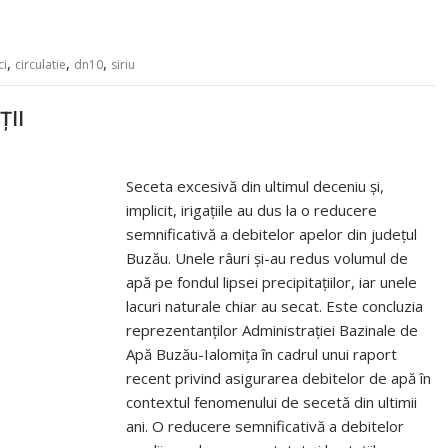
,
,
,
ci
circulatie
dn10
siriu
ȚII
Seceta excesivă din ultimul deceniu și,
implicit, irigațiile au dus la o reducere
semnificativă a debitelor apelor din județul
Buzău. Unele râuri și-au redus volumul de
apă pe fondul lipsei precipitațiilor, iar unele
lacuri naturale chiar au secat. Este concluzia
reprezentanților Administrației Bazinale de
Apă Buzău-Ialomița în cadrul unui raport
recent privind asigurarea debitelor de apă în
contextul fenomenului de secetă din ultimii
ani. O reducere semnificativă a debitelor