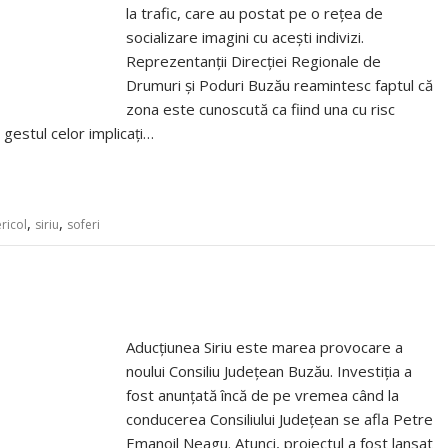
la trafic, care au postat pe o rețea de
socializare imagini cu acești indivizi.
Reprezentanții Direcției Regionale de
Drumuri și Poduri Buzău reamintesc faptul că
zona este cunoscută ca fiind una cu risc
gestul celor implicați…
,
,
ricol
siriu
soferi
Aducțiunea Siriu este marea provocare a
noului Consiliu Județean Buzău. Investiția a
fost anunțată încă de pe vremea când la
conducerea Consiliului Județean se afla Petre
Emanoil Neagu. Atunci, proiectul a fost lansat