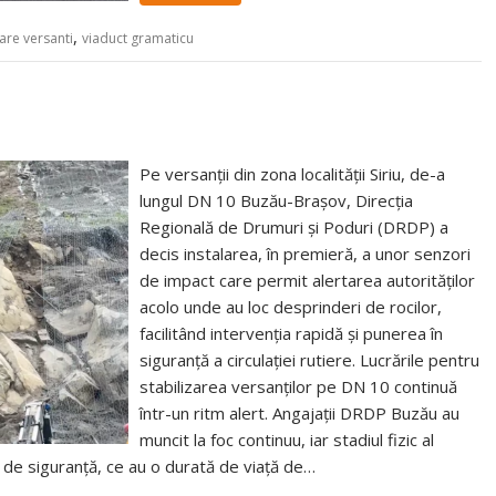
,
zare versanti
viaduct gramaticu
Pe versanții din zona localității Siriu, de-a
lungul DN 10 Buzău-Brașov, Direcția
Regională de Drumuri și Poduri (DRDP) a
decis instalarea, în premieră, a unor senzori
de impact care permit alertarea autorităților
acolo unde au loc desprinderi de rocilor,
facilitând intervenția rapidă și punerea în
siguranță a circulației rutiere. Lucrările pentru
stabilizarea versanților pe DN 10 continuă
într-un ritm alert. Angajații DRDP Buzău au
muncit la foc continuu, iar stadiul fizic al
 de siguranță, ce au o durată de viață de…