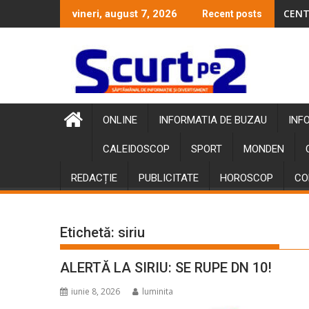
Skip
CENT
vineri, august 7, 2026
Recent posts
to
content
ONLINE
INFORMATIA DE BUZAU
INF
CALEIDOSCOP
SPORT
MONDEN
REDACȚIE
PUBLICITATE
HOROSCOP
CO
Etichetă:
siriu
ALERTĂ LA SIRIU: SE RUPE DN 10!
iunie 8, 2026
luminita