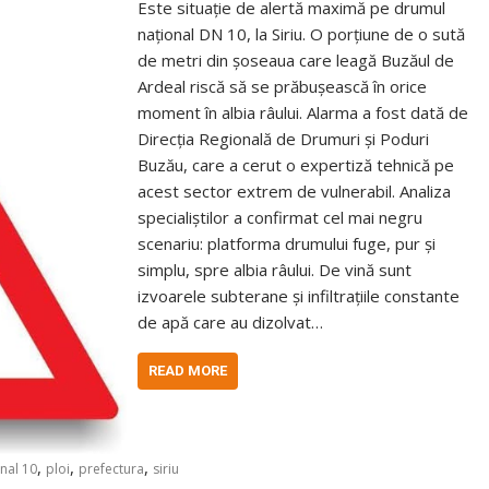
Este situație de alertă maximă pe drumul
național DN 10, la Siriu. O porțiune de o sută
de metri din șoseaua care leagă Buzăul de
Ardeal riscă să se prăbușească în orice
moment în albia râului. Alarma a fost dată de
Direcția Regională de Drumuri și Poduri
Buzău, care a cerut o expertiză tehnică pe
acest sector extrem de vulnerabil. Analiza
specialiștilor a confirmat cel mai negru
scenariu: platforma drumului fuge, pur și
simplu, spre albia râului. De vină sunt
izvoarele subterane și infiltrațiile constante
de apă care au dizolvat…
READ MORE
,
,
,
nal 10
ploi
prefectura
siriu