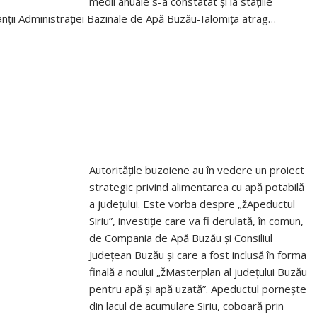
medii anuale s-a constatat și la stațiile
anții Administrației Bazinale de Apă Buzău-Ialomița atrag…
Autoritățile buzoiene au în vedere un proiect
strategic privind alimentarea cu apă potabilă
a județului. Este vorba despre „žApeductul
Siriu”, investiție care va fi derulată, în comun,
de Compania de Apă Buzău și Consiliul
Județean Buzău și care a fost inclusă în forma
finală a noului „žMasterplan al județului Buzău
pentru apă și apă uzată”. Apeductul pornește
din lacul de acumulare Siriu, coboară prin