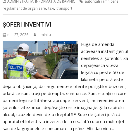
,
,
ADMINISTRATIV
INFORMATIA DE RÂMNIC
autoritati ramnicene
,
,
regulament de organizare
taxi
transport
ȘOFERI INVENTIVI
mai 27, 2026
luminita
Fuga de amendă
activează instant geniul
neînțeles al șoferilor. Să
depășească viteza
legală cu peste 50 de
kilometri pe oră este
deja o obișnuință, dar argumentele oferite polițiștilor buzoieni,
odată ce sunt trași pe dreapta, sunt unice. Sunt situații cu care
oamenii legii se întâlnesc aproape frecvent, iar inventivitatea
șoferilor vitezomani depășește orice imaginație. Și la capitolul
alcool, scuzele devin de-a dreptul SF. Sute de șoferi jură că
aparatul etilotest s-a înverzit de la o salată cu prea mult oțet
sau de la gogonelele consumate la prânz. Alții dau vina…