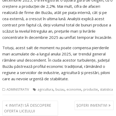
creștere a producției de 2,2%. Mai mult, cifra de afaceri
realizată de firme din Buzău, atât pe piața internă, cât și pe
cea externă, a crescut în ultima lună. Analiștii explică acest
contrast prin faptul că, deși volumul total de bunuri produse a
scăzut la nivelul întregului an, prețurile mari și livrările
concentrate în decembrie 2025 au umflat temporar încasările.
Totuși, acest salt de moment nu poate compensa pierderile
mari acumulate de-a lungul anului 2025, iar trendul general
rămâne unul descendent. În ciuda acestor turbulențe, județul
Buzău păstrează profilul economic tradițional, rămânând o
regiune a serviciilor de industrie, agricultură și prestări, piloni
care au nevoie urgentă de stabilitate.
,
,
,
,
ADMINISTRATIV
agricultura
buzau
economie
productie
statistica
Navigare
INVITAȚI SĂ DESCOPERE
ȘOFERI INVENTIVI
în
OFERTA LICEULUI