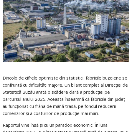
Dincolo de cifrele optimiste din statistici, fabricile buzoiene se
confruntă cu dificultăți majore. Un bilanț complet al Direcției de
Statistică Buzău arată o scădere clară a producției pe
parcursul anului 2025. Aceasta înseamnă că fabricile din județ
au funcționat cu frâna de mână trasă, pe fondul reducerii
comenzilor și a costurilor de producție mai mari.
Raportul vine însă și cu un paradox economic. În luna
decembrie 2025, s-a înregistrat o ușoară gură de oxigen, cu o