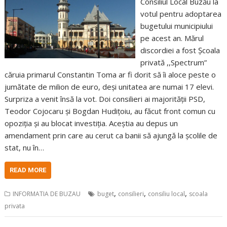
Consiliul Local Buzău la
votul pentru adoptarea
bugetului municipiului
pe acest an. Mărul
discordiei a fost Școala
privată ,,Spectrum”
căruia primarul Constantin Toma ar fi dorit să îi aloce peste o
jumătate de milion de euro, deși unitatea are numai 17 elevi.
Surpriza a venit însă la vot. Doi consilieri ai majorității PSD,
Teodor Cojocaru și Bogdan Hudițoiu, au făcut front comun cu
opoziția și au blocat investiția. Aceștia au depus un
amendament prin care au cerut ca banii să ajungă la școlile de
stat, nu în…
READ MORE
,
,
,
INFORMATIA DE BUZAU
buget
consilieri
consiliu local
scoala
privata