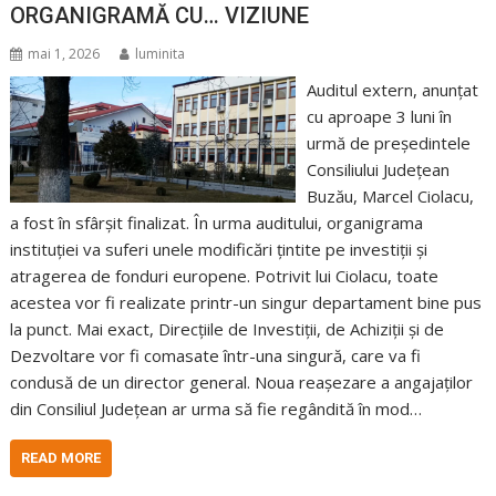
ORGANIGRAMĂ CU… VIZIUNE
mai 1, 2026
luminita
Auditul extern, anunțat
cu aproape 3 luni în
urmă de președintele
Consiliului Județean
Buzău, Marcel Ciolacu,
a fost în sfârșit finalizat. În urma auditului, organigrama
instituției va suferi unele modificări țintite pe investiții și
atragerea de fonduri europene. Potrivit lui Ciolacu, toate
acestea vor fi realizate printr-un singur departament bine pus
la punct. Mai exact, Direcțiile de Investiții, de Achiziții și de
Dezvoltare vor fi comasate într-una singură, care va fi
condusă de un director general. Noua reașezare a angajaților
din Consiliul Județean ar urma să fie regândită în mod…
READ MORE