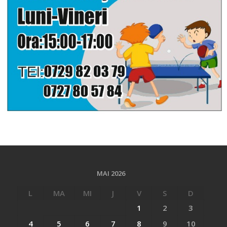
MAI 2026
L
MA
MI
J
V
S
D
1
2
3
4
5
6
7
8
9
10