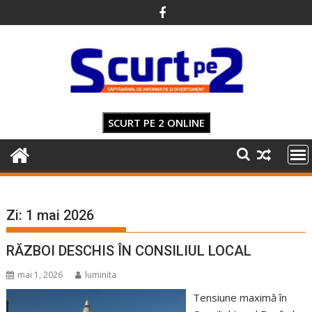
Skip
to
content
SCURT PE 2 ONLINE
Zi:
1 mai 2026
RĂZBOI DESCHIS ÎN CONSILIUL LOCAL
mai 1, 2026
luminita
Tensiune maximă în