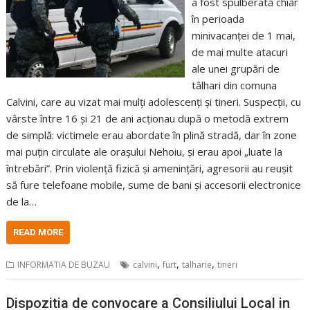
a fost spulberată chiar
în perioada
minivacanței de 1 mai,
de mai multe atacuri
ale unei grupări de
tâlhari din comuna
Calvini, care au vizat mai mulți adolescenți și tineri. Suspecții, cu
vârste între 16 și 21 de ani acționau după o metodă extrem
de simplă: victimele erau abordate în plină stradă, dar în zone
mai puțin circulate ale orașului Nehoiu, și erau apoi „luate la
întrebări”. Prin violență fizică și amenințări, agresorii au reușit
să fure telefoane mobile, sume de bani și accesorii electronice
de la…
READ MORE
,
,
,
INFORMATIA DE BUZAU
calvini
furt
talharie
tineri
Dispozitia de convocare a Consiliului Local in