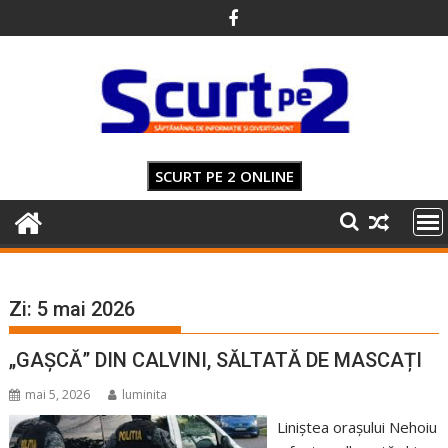
Skip
to
content
SCURT PE 2 ONLINE
Zi:
5 mai 2026
„GAȘCĂ” DIN CALVINI, SĂLTATĂ DE MASCAȚI
mai 5, 2026
luminita
Liniștea orașului Nehoiu