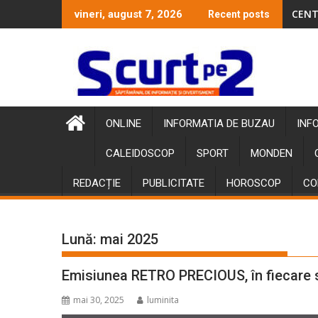
Skip
CENT
vineri, august 7, 2026
Recent posts
to
content
ONLINE
INFORMATIA DE BUZAU
INF
CALEIDOSCOP
SPORT
MONDEN
REDACȚIE
PUBLICITATE
HOROSCOP
CO
Lună:
mai 2025
Emisiunea RETRO PRECIOUS, în fiecare
mai 30, 2025
luminita