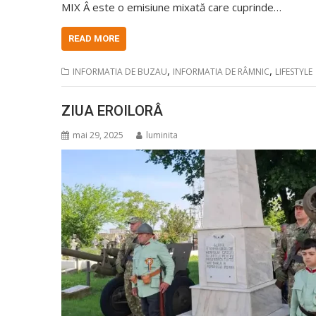
MIX Â este o emisiune mixată care cuprinde…
READ MORE
,
,
INFORMATIA DE BUZAU
INFORMATIA DE RÂMNIC
LIFESTYLE
ZIUA EROILORÂ
mai 29, 2025
luminita