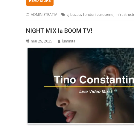
READ MORE
,
,
ADMINISTRATIV
cj buzau
fonduri europene
infrastruct
NIGHT MIX la BOOM TV!
mai 29, 2025
luminita