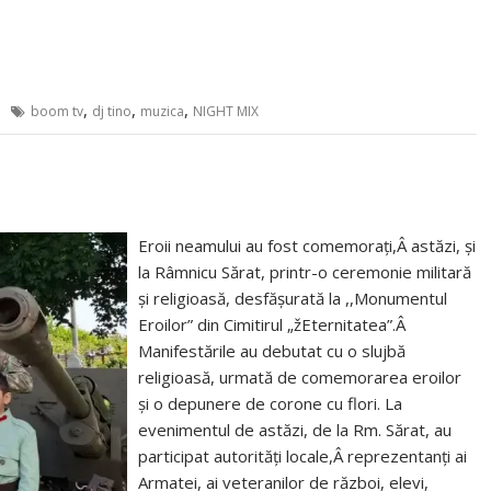
,
,
,
boom tv
dj tino
muzica
NIGHT MIX
Eroii neamului au fost comemorați,Â astăzi, și
la Râmnicu Sărat, printr-o ceremonie militară
și religioasă, desfășurată la ,,Monumentul
Eroilor” din Cimitirul „žEternitatea”.Â
Manifestările au debutat cu o slujbă
religioasă, urmată de comemorarea eroilor
și o depunere de corone cu flori. La
evenimentul de astăzi, de la Rm. Sărat, au
participat autorități locale,Â reprezentanți ai
Armatei, ai veteranilor de război, elevi,