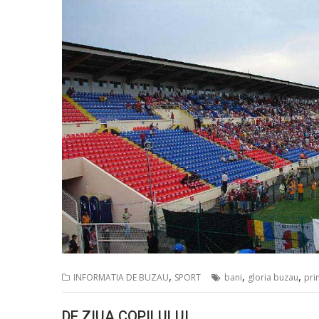
,
,
,
INFORMATIA DE BUZAU
SPORT
bani
gloria buzau
pri
DE ZIUA COPILULUI