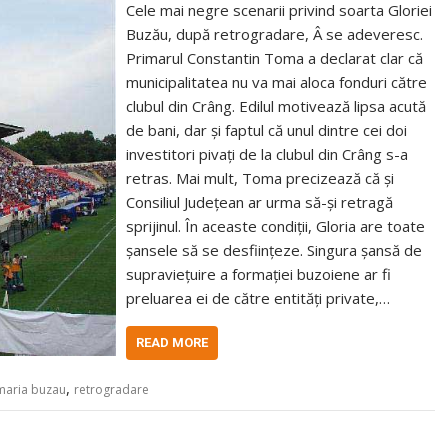
Cele mai negre scenarii privind soarta Gloriei
Buzău, după retrogradare, Â se adeveresc.
Primarul Constantin Toma a declarat clar că
municipalitatea nu va mai aloca fonduri către
clubul din Crâng. Edilul motivează lipsa acută
de bani, dar și faptul că unul dintre cei doi
investitori pivați de la clubul din Crâng s-a
retras. Mai mult, Toma precizează că și
Consiliul Județean ar urma să-și retragă
sprijinul. În aceaste condiții, Gloria are toate
șansele să se desființeze. Singura șansă de
supraviețuire a formației buzoiene ar fi
preluarea ei de către entități private,…
READ MORE
,
maria buzau
retrogradare