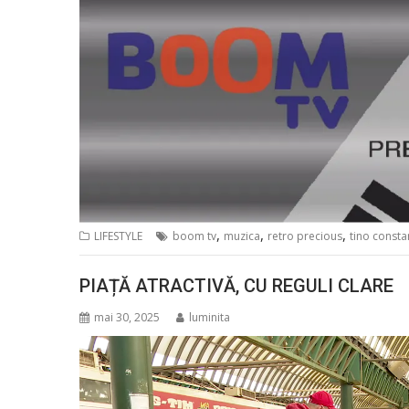
,
,
,
LIFESTYLE
boom tv
muzica
retro precious
tino consta
PIAȚĂ ATRACTIVĂ, CU REGULI CLARE
mai 30, 2025
luminita