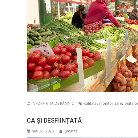
,
,
INFORMATIA DE RÂMNIC
calitate
monitorizare
piata c
CA ȘI DESFIINȚATĂ
mai 30, 2025
luminita