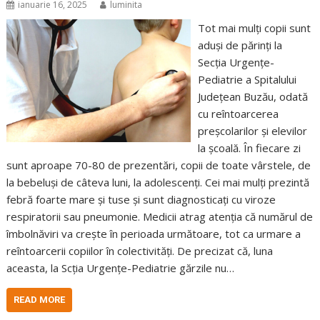
ianuarie 16, 2025
luminita
Tot mai mulți copii sunt
aduși de părinți la
Secția Urgențe-
Pediatrie a Spitalului
Județean Buzău, odată
cu reîntoarcerea
preșcolarilor și elevilor
la școală. În fiecare zi
sunt aproape 70-80 de prezentări, copii de toate vârstele, de
la bebeluși de câteva luni, la adolescenți. Cei mai mulți prezintă
febră foarte mare și tuse și sunt diagnosticați cu viroze
respiratorii sau pneumonie. Medicii atrag atenția că numărul de
îmbolnăviri va crește în perioada următoare, tot ca urmare a
reîntoarcerii copiilor în colectivități. De precizat că, luna
aceasta, la Scția Urgențe-Pediatrie gărzile nu…
READ MORE