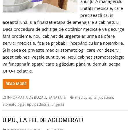
anunțul Â managerului
unității medicale, care
precizează că, în
această lună, s-a finalizat etapa de amenajare a cabinetului.
Dacă procedura de achiziție de dotărilor medicale va decurge
fără probleme, noul cabinet de urgențe ar urma să ofere
servicii medicale, foarte probabil, începând cu luna noiembrie.
Și în ceea ce privește medicii stomatologi, care vor deservi
acest cabinet, veștile sunt bune. Noul cabinet stomotatologic
va funcționa în spațiul care a găzduit, până nu demult, secția
UPU-Pediatrie.
READ MORE
,
,
,
INFORMATIA DE BUZAU
SANATATE
medici
spital judetean
,
,
stomatologie
upu pediatrie
urgente
U.P.U., LA FEL DE AGLOMERAT!