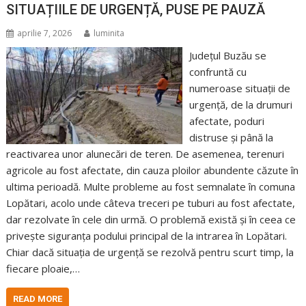
SITUAȚIILE DE URGENȚĂ, PUSE PE PAUZĂ
aprilie 7, 2026
luminita
Județul Buzău se
confruntă cu
numeroase situații de
urgență, de la drumuri
afectate, poduri
distruse și până la
reactivarea unor alunecări de teren. De asemenea, terenuri
agricole au fost afectate, din cauza ploilor abundente căzute în
ultima perioadă. Multe probleme au fost semnalate în comuna
Lopătari, acolo unde câteva treceri pe tuburi au fost afectate,
dar rezolvate în cele din urmă. O problemă există și în ceea ce
privește siguranța podului principal de la intrarea în Lopătari.
Chiar dacă situația de urgență se rezolvă pentru scurt timp, la
fiecare ploaie,…
READ MORE