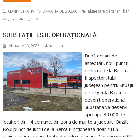
,
,
,
ADMINISTRATIV
INFORMATIA DE BUZAU
alunecare de teren
bani
,
,
buget
ploi
urgente
SUBSTAȚIE I.S.U. OPERAȚIONALĂ
februarie 13, 2026
luminita
După doi ani de
așteptări, noul punct
de lucru de la Berca al
Inspectoratului
Județean pentru Situații
de Urgență Buzău a
devenit operațional.
Substația va deservi
aproape 39.000 de
locuitori din 14 comune, din zona de munte a județului Buzău.
Noul punct de lucru de la Berca funcționează doar cu un
echipaj, dar care are toate dotările necesare. Conducerea ISU