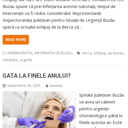
Buzău spune că prin înființarea acestei substații, timpul de
intervenție va fi redus considerabil. Reprezentanții
Inspectoratului Județean pentru Situații de Urgență Buzău
speră ca actualul echipaj de la Berca să…
READ MORE
,
,
,
,
ADMINISTRATIV
INFORMATIA DE BUZAU
berca
echipaj
isu buzau
,
substatie
urgente
GATA LA FINELE ANULUI?
septembrie 26, 2025
luminita
Spitalul Județean Buzău
va avea un cabinet
pentru urgențe
stomatologice până la
finele acestui an. Este