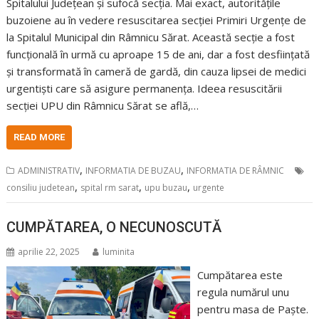
Spitalului Județean și sufocă secția. Mai exact, autoritățile
buzoiene au în vedere resuscitarea secției Primiri Urgențe de
la Spitalul Municipal din Râmnicu Sărat. Această secție a fost
funcțională în urmă cu aproape 15 de ani, dar a fost desființată
și transformată în cameră de gardă, din cauza lipsei de medici
urgentiști care să asigure permanența. Ideea resuscitării
secției UPU din Râmnicu Sărat se află,…
READ MORE
,
,
ADMINISTRATIV
INFORMATIA DE BUZAU
INFORMATIA DE RÂMNIC
,
,
,
consiliu judetean
spital rm sarat
upu buzau
urgente
CUMPĂTAREA, O NECUNOSCUTĂ
aprilie 22, 2025
luminita
Cumpătarea este
regula numărul unu
pentru masa de Paște.