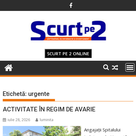
Skip
to
content
SCURT PE 2 ONLINE
Etichetă:
urgente
ACTIVITATE ÎN REGIM DE AVARIE
iulie 28, 2026
luminita
Angajații Spitalului