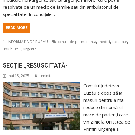
rezolvate de un medic de familie sau din ambulatoriul de
specialitate. În condițiile…
READ MORE
,
,
,
INFORMATIA DE BUZAU
centru de permanenta
medici
sanatate
,
upu buzau
urgente
SECȚIE ,,RESUSCITATĂ-
mai 15, 2025
luminita
Consiliul Județean
Buzău a decis să ia
măsuri pentru a mai
reduce din numărul
mare de pacienți care
vin zilnic la Unitatea de
Primiri Urgențe a