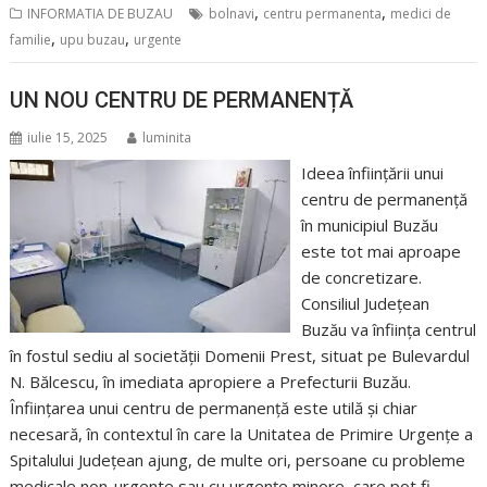
,
,
INFORMATIA DE BUZAU
bolnavi
centru permanenta
medici de
,
,
familie
upu buzau
urgente
UN NOU CENTRU DE PERMANENȚĂ
iulie 15, 2025
luminita
Ideea înființării unui
centru de permanență
în municipiul Buzău
este tot mai aproape
de concretizare.
Consiliul Județean
Buzău va înființa centrul
în fostul sediu al societății Domenii Prest, situat pe Bulevardul
N. Bălcescu, în imediata apropiere a Prefecturii Buzău.
Înființarea unui centru de permanență este utilă și chiar
necesară, în contextul în care la Unitatea de Primire Urgențe a
Spitalului Județean ajung, de multe ori, persoane cu probleme
medicale non-urgente sau cu urgențe minore, care pot fi