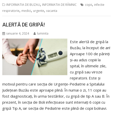
,
,
INFORMATIA DE BUZAU
INFORMATIA DE RÂMNIC
copii
infectie
,
,
,
respiratorie
medici
urgente
vacanta
ALERTĂ DE GRIPĂ!
ianuarie 4, 2024
luminita
Este alertă de gripă la
Buzău, la început de an!
Aproape 100 de părinți
și-au adus copiii la
spital, în ultimele zile,
cu gripă sau viroze
repiratorii. Este și
motivul pentru care secția de Urgențe-Pediatrie a Spitalului
Județean Buzău este aproape plină. În numai o zi, 11 copii au
fost diagnosticați, în urma testărilor, cu gripă de tip A sau B. În
prezent, în secția de Boli infecțioase sunt internați 6 copii cu
gripă Tip A, iar secția de Pediatrie este plină de copii bolnavi.