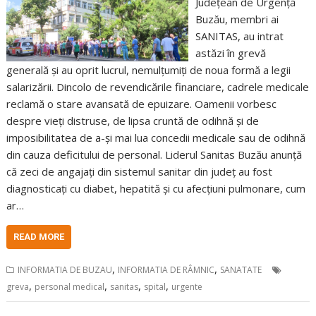
Județean de Urgență
Buzău, membri ai
SANITAS, au intrat
astăzi în grevă
generală și au oprit lucrul, nemulțumiți de noua formă a legii
salarizării. Dincolo de revendicările financiare, cadrele medicale
reclamă o stare avansată de epuizare. Oamenii vorbesc
despre vieți distruse, de lipsa cruntă de odihnă și de
imposibilitatea de a-și mai lua concedii medicale sau de odihnă
din cauza deficitului de personal. Liderul Sanitas Buzău anunță
că zeci de angajaţi din sistemul sanitar din judeţ au fost
diagnosticaţi cu diabet, hepatită şi cu afecţiuni pulmonare, cum
ar…
READ MORE
,
,
INFORMATIA DE BUZAU
INFORMATIA DE RÂMNIC
SANATATE
,
,
,
,
greva
personal medical
sanitas
spital
urgente