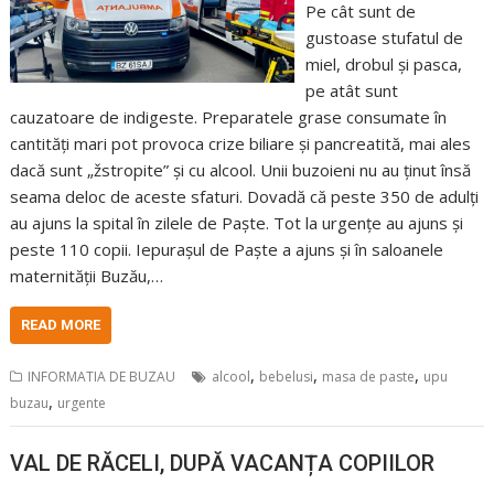
Pe cât sunt de
gustoase stufatul de
miel, drobul și pasca,
pe atât sunt
cauzatoare de indigeste. Preparatele grase consumate în
cantități mari pot provoca crize biliare și pancreatită, mai ales
dacă sunt „žstropite” și cu alcool. Unii buzoieni nu au ținut însă
seama deloc de aceste sfaturi. Dovadă că peste 350 de adulți
au ajuns la spital în zilele de Paște. Tot la urgențe au ajuns și
peste 110 copii. Iepurașul de Paște a ajuns și în saloanele
maternității Buzău,…
READ MORE
,
,
,
INFORMATIA DE BUZAU
alcool
bebelusi
masa de paste
upu
,
buzau
urgente
VAL DE RĂCELI, DUPĂ VACANȚA COPIILOR