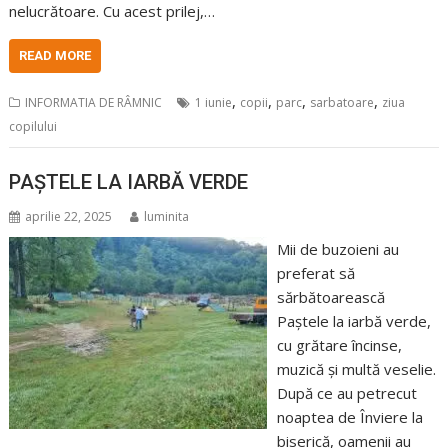
nelucrătoare. Cu acest prilej,…
READ MORE
,
,
,
,
INFORMATIA DE RÂMNIC
1 iunie
copii
parc
sarbatoare
ziua
copilului
PAȘTELE LA IARBĂ VERDE
aprilie 22, 2025
luminita
Mii de buzoieni au
preferat să
sărbătoarească
Paștele la iarbă verde,
cu grătare încinse,
muzică și multă veselie.
După ce au petrecut
noaptea de Înviere la
biserică, oamenii au