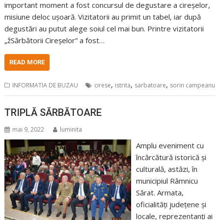
important moment a fost concursul de degustare a cireșelor,
misiune deloc ușoară. Vizitatorii au primit un tabel, iar după
degustări au putut alege soiul cel mai bun. Printre vizitatorii
„žSărbătorii Cireșelor” a fost…
READ MORE
,
,
,
INFORMATIA DE BUZAU
cirese
istrita
sarbatoare
sorin campeanu
TRIPLĂ SĂRBĂTOARE
mai 9, 2022
luminita
Amplu eveniment cu
încărcătură istorică și
culturală, astăzi, în
municipiul Râmnicu
Sărat. Armata,
oficialități județene și
locale, reprezentanți ai