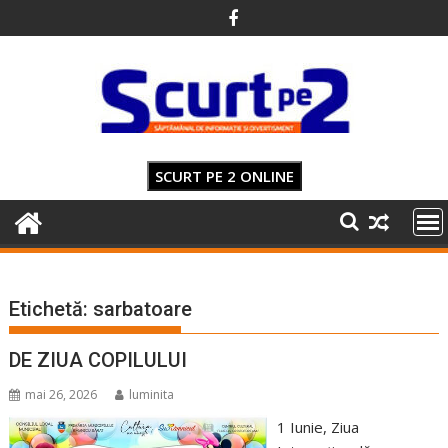
Skip
to
content
SCURT PE 2 ONLINE
Etichetă:
sarbatoare
DE ZIUA COPILULUI
mai 26, 2026
luminita
1 Iunie, Ziua