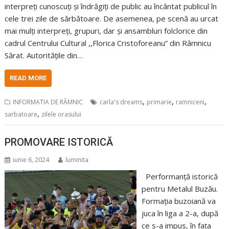
interpreți cunoscuți și îndrăgiți de public au încântat publicul în
cele trei zile de sărbătoare. De asemenea, pe scenă au urcat
mai mulți interpreți, grupuri, dar și ansambluri folclorice din
cadrul Centrului Cultural ,,Florica Cristoforeanu” din Râmnicu
Sărat. Autoritățile din…
READ MORE
,
,
,
INFORMATIA DE RÂMNIC
carla's dreams
primarie
ramniceni
,
sarbatoare
zilele orasului
PROMOVARE ISTORICĂ
iunie 6, 2024
luminita
Performanță istorică
pentru Metalul Buzău.
Formația buzoiană va
juca în liga a 2-a, după
ce s-a impus, în fața