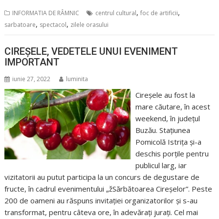
,
,
INFORMATIA DE RÂMNIC
centrul cultural
foc de artificii
,
,
sarbatoare
spectacol
zilele orasului
CIREȘELE, VEDETELE UNUI EVENIMENT
IMPORTANT
iunie 27, 2022
luminita
Cireșele au fost la
mare căutare, în acest
weekend, în județul
Buzău. Stațiunea
Pomicolă Istrița și-a
deschis porțile pentru
publicul larg, iar
vizitatorii au putut participa la un concurs de degustare de
fructe, în cadrul evenimentului „žSărbătoarea Cireșelor”. Peste
200 de oameni au răspuns invitației organizatorilor și s-au
transformat, pentru câteva ore, în adevărați jurați. Cel mai