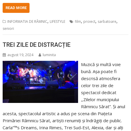
READ MORE
,
,
,
,
INFORMATIA DE RÂMNIC
LIFESTYLE
film
proiect
sarbatoare
seniori
TREI ZILE DE DISTRACȚIE
august 19, 2024
luminita
Muzică și multă voie
bună. Așa poate fi
descrisă atmosfera
celor trei zile de
spectacol dedicat
,,Zilelor municipiului
Râmnicu Sărat”. Și anul
acesta, spectacolul artistic a adus pe scena din Piațeta
Primăriei Râmnicu Sărat, artiști renumiți și îndrăgiți de public.
Carla”™s Dreams, Irina Rimes, Trei Sud-Est, Alexia, dar și alți