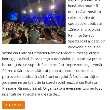
bună. Așa poate fi
descrisă atmosfera
celor trei zile de
spectacole dedicate
,,Zilelor municipiului
Râmnicu Sărat”.
Spectacolul artistic din
weekend a adus pe
scena din Piațeta Primăriei Râmnicu Sărat numeroși artiști
îndrăgiți. La final, în prezența autorităților, publicul s-a putut
bucura și de un superb foc de artificii. Reprezentanții Primăriei
Râmnicu Sărat s-au alăturat publicului numeros venit la
petrecerea dedicată sărbătorii orașului. Â Nici autoritățile
județene nu au lipsit de la spectacolul muzical din Piațeta
Primărie Râmnicu Sărat. Organizatorii evenimentului au fost
încântați de atmosfera creată de…
READ MORE