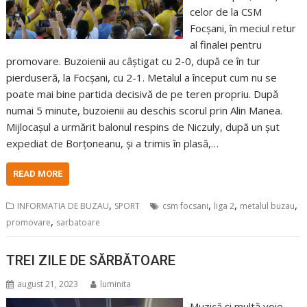
celor de la CSM
Focșani, în meciul retur
al finalei pentru
promovare. Buzoienii au câștigat cu 2-0, după ce în tur
pierduseră, la Focșani, cu 2-1. Metalul a început cum nu se
poate mai bine partida decisivă de pe teren propriu. După
numai 5 minute, buzoienii au deschis scorul prin Alin Manea.
Mijlocașul a urmărit balonul respins de Niczuly, după un șut
expediat de Borțoneanu, și a trimis în plasă,…
READ MORE
,
,
,
,
INFORMATIA DE BUZAU
SPORT
csm focsani
liga 2
metalul buzau
,
promovare
sarbatoare
TREI ZILE DE SĂRBĂTOARE
august 21, 2023
luminita
Muzică și multă voie