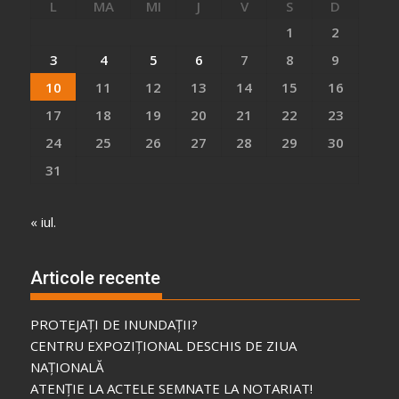
L
MA
MI
J
V
S
D
1
2
3
4
5
6
7
8
9
10
11
12
13
14
15
16
17
18
19
20
21
22
23
24
25
26
27
28
29
30
31
« iul.
Articole recente
PROTEJAȚI DE INUNDAȚII?
CENTRU EXPOZIȚIONAL DESCHIS DE ZIUA
NAȚIONALĂ
ATENȚIE LA ACTELE SEMNATE LA NOTARIAT!