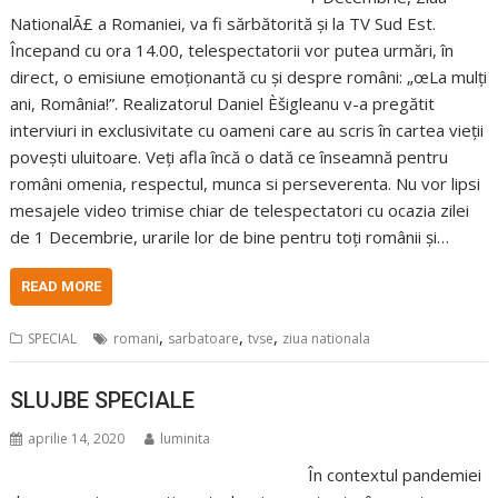
NationalÃ£ a Romaniei, va fi sărbătorită și la TV Sud Est.
Începand cu ora 14.00, telespectatorii vor putea urmări, în
direct, o emisiune emoționantă cu și despre români: „œLa mulți
ani, România!”. Realizatorul Daniel Èšigleanu v-a pregătit
interviuri in exclusivitate cu oameni care au scris în cartea vieții
povești uluitoare. Veți afla încă o dată ce înseamnă pentru
români omenia, respectul, munca si perseverenta. Nu vor lipsi
mesajele video trimise chiar de telespectatori cu ocazia zilei
de 1 Decembrie, urarile lor de bine pentru toți românii și…
READ MORE
,
,
,
SPECIAL
romani
sarbatoare
tvse
ziua nationala
SLUJBE SPECIALE
aprilie 14, 2020
luminita
În contextul pandemiei