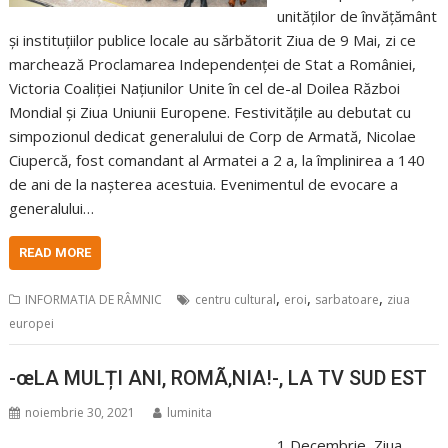
unităților de învățământ
și instituțiilor publice locale au sărbătorit Ziua de 9 Mai, zi ce
marchează Proclamarea Independenței de Stat a României,
Victoria Coaliției Națiunilor Unite în cel de-al Doilea Război
Mondial și Ziua Uniunii Europene. Festivitățile au debutat cu
simpozionul dedicat generalului de Corp de Armată, Nicolae
Ciupercă, fost comandant al Armatei a 2 a, la împlinirea a 140
de ani de la nașterea acestuia. Evenimentul de evocare a
generalului…
READ MORE
,
,
,
INFORMATIA DE RÂMNIC
centru cultural
eroi
sarbatoare
ziua
europei
-œLA MULȚI ANI, ROMÃ‚NIA!-, LA TV SUD EST
noiembrie 30, 2021
luminita
1 Decembrie, Ziua