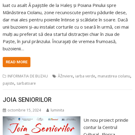
luat cu asalt Â pajiștile de la Haleș și Poiana Pinului spre
Mănăstirea Ciolanu, zone recunoscute pentru pădurile dese,
dar mai ales pentru poienile întinse și scăldate în soare. Dacă
unii buzoieni și-au instalat corturile cu o seară în urmă, cei mai
mulți au preferat să dea startul distracției chiar în ziua de
Paște, în jurul prânzului. Încurajați de vremea frumoasă,
buzoienii…
READ MORE
,
,
,
INFORMATIA DE BUZAU
ÃŽnviere
iarba verde
manastirea ciolanu
,
pajiste
sarbatoare
JOIA SENIORILOR
octombrie 15, 2024
luminita
Un nou proiect prinde
contur la Centrul
Cultural „Florica