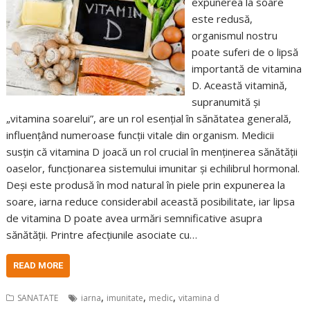
expunerea la soare
este redusă,
organismul nostru
poate suferi de o lipsă
importantă de vitamina
D. Această vitamină,
supranumită și
„vitamina soarelui”, are un rol esențial în sănătatea generală,
influențând numeroase funcții vitale din organism. Medicii
susțin că vitamina D joacă un rol crucial în menținerea sănătății
oaselor, funcționarea sistemului imunitar și echilibrul hormonal.
Deși este produsă în mod natural în piele prin expunerea la
soare, iarna reduce considerabil această posibilitate, iar lipsa
de vitamina D poate avea urmări semnificative asupra
sănătății. Printre afecțiunile asociate cu…
READ MORE
,
,
,
SANATATE
iarna
imunitate
medic
vitamina d