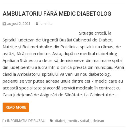
AMBULATORIU FĂRĂ MEDIC DIABETOLOG
august 2, 2021
luminita
Situație critică, la
Spitalul Județean de Urgență Buzău! Cabinetul de Diabet,
Nutriție și Boli metabolice din Policlinica spitalului a rămas, de
astăzi, fără niciun doctor. Asta, după ce medicul diabetolog
Apriliana Stănescu a decis să demisioneze din mai mare spital
din județ pentru a lucra într-o clinică privată din municipiu. Până
când la Ambulatorul spitalului va veni un nou diabetolog,
pacienții se vor putea adresa unuia dintre cei 7 medici care au
această specialitate și acordă servicii medicale în contract cu
Casa Județeană de Asigurări de Sănătate. La Cabinetul de…
READ MORE
,
,
INFORMATIA DE BUZAU
diabet
medic
spital judetean