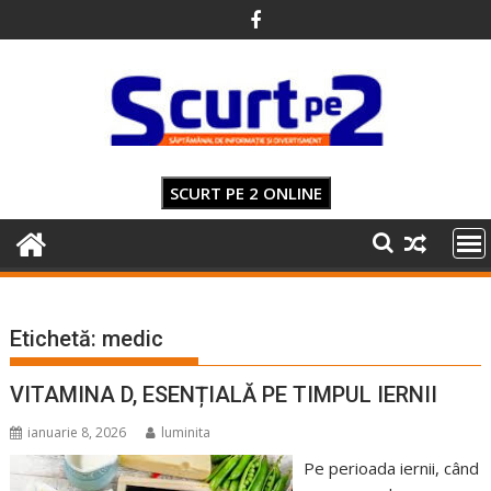
Skip
to
content
SCURT PE 2 ONLINE
Etichetă:
medic
VITAMINA D, ESENȚIALĂ PE TIMPUL IERNII
ianuarie 8, 2026
luminita
Pe perioada iernii, când