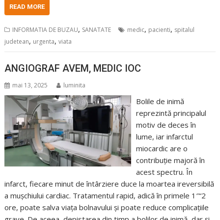
READ MORE
,
,
,
INFORMATIA DE BUZAU
SANATATE
medic
pacienti
spitalul
,
,
judetean
urgenta
viata
ANGIOGRAF AVEM, MEDIC IOC
mai 13, 2025
luminita
Bolile de inimă
reprezintă principalul
motiv de deces în
lume, iar infarctul
miocardic are o
contribuție majoră în
acest spectru. În
infarct, fiecare minut de întârziere duce la moartea ireversibilă
a mușchiului cardiac. Tratamentul rapid, adică în primele 1″“2
ore, poate salva viața bolnavului și poate reduce complicațiile
grave. De aceea, depistarea din timp a bolilor de inimă, dar și