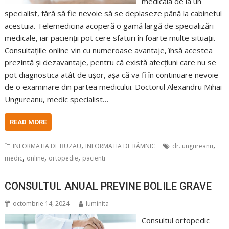
medicală de la un
specialist, fără să fie nevoie să se deplaseze până la cabinetul
acestuia. Telemedicina acoperă o gamă largă de specializări
medicale, iar pacienții pot cere sfaturi în foarte multe situații.
Consultațiile online vin cu numeroase avantaje, însă acestea
prezintă și dezavantaje, pentru că există afecțiuni care nu se
pot diagnostica atât de ușor, așa că va fi în continuare nevoie
de o examinare din partea medicului. Doctorul Alexandru Mihai
Ungureanu, medic specialist…
READ MORE
,
,
INFORMATIA DE BUZAU
INFORMATIA DE RÂMNIC
dr. ungureanu
,
,
,
medic
online
ortopedie
pacienti
CONSULTUL ANUAL PREVINE BOLILE GRAVE
octombrie 14, 2024
luminita
Consultul ortopedic