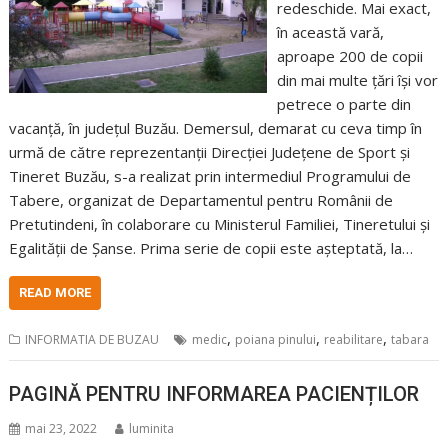
redeschide. Mai exact,
în această vară,
aproape 200 de copii
din mai multe țări își vor
petrece o parte din
vacanță, în județul Buzău. Demersul, demarat cu ceva timp în
urmă de către reprezentanții Direcției Județene de Sport și
Tineret Buzău, s-a realizat prin intermediul Programului de
Tabere, organizat de Departamentul pentru Românii de
Pretutindeni, în colaborare cu Ministerul Familiei, Tineretului și
Egalității de Șanse. Prima serie de copii este așteptată, la…
READ MORE
,
,
,
INFORMATIA DE BUZAU
medic
poiana pinului
reabilitare
tabara
PAGINĂ PENTRU INFORMAREA PACIENȚILOR
mai 23, 2022
luminita