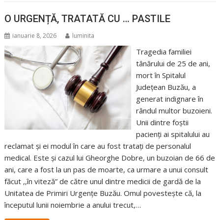
O URGENȚĂ, TRATATĂ CU … PASTILE
ianuarie 8, 2026
luminita
Tragedia familiei
tânărului de 25 de ani,
mort în Spitalul
Județean Buzău, a
generat indignare în
rândul multor buzoieni.
Unii dintre foștii
pacienți ai spitalului au
reclamat și ei modul în care au fost tratați de personalul
medical. Este și cazul lui Gheorghe Dobre, un buzoian de 66 de
ani, care a fost la un pas de moarte, ca urmare a unui consult
făcut ,,în viteză” de către unul dintre medicii de gardă de la
Unitatea de Primiri Urgențe Buzău. Omul povestește că, la
începutul lunii noiembrie a anului trecut,…