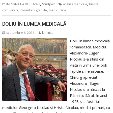
,
,
,
INFORMATIA DE BUZAU
Scurtpe2
analize medicale
bisoca
,
,
,
comunitate
consultatii gratuite
medic
rural
DOLIU ÎN LUMEA MEDICALĂ
septembrie 6, 2024
luminita
Doliu în lumea medicală
românească. Medicul
Alexandru-Eugen
Nicolau s-a stins din
viață în urma unei boli
rapide și nemiloase.
Chirurg apreciat,
Alexandru- Eugen
Nicolau s-a născut la
Râmnicu Sărat, în anul
1953 și a fost fiul
medicilor Georgeta Nicolau și Hristu Nicolau, medici primari, cu