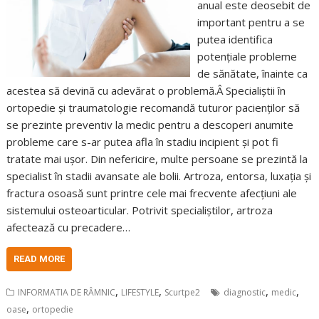
anual este deosebit de
important pentru a se
putea identifica
potențiale probleme
de sănătate, înainte ca
acestea să devină cu adevărat o problemă.Â Specialiștii în
ortopedie și traumatologie recomandă tuturor pacienților să
se prezinte preventiv la medic pentru a descoperi anumite
probleme care s-ar putea afla în stadiu incipient și pot fi
tratate mai ușor. Din nefericire, multe persoane se prezintă la
specialist în stadii avansate ale bolii. Artroza, entorsa, luxația și
fractura osoasă sunt printre cele mai frecvente afecțiuni ale
sistemului osteoarticular. Potrivit specialiștilor, artroza
afectează cu precadere…
READ MORE
,
,
,
,
INFORMATIA DE RÂMNIC
LIFESTYLE
Scurtpe2
diagnostic
medic
,
oase
ortopedie