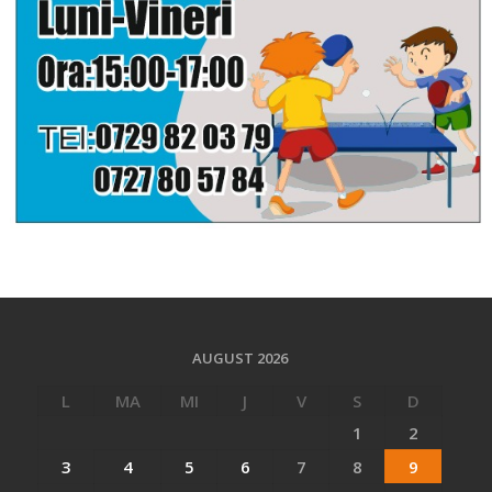
AUGUST 2026
L
MA
MI
J
V
S
D
1
2
3
4
5
6
7
8
9