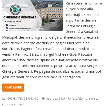
Râmnicenii, și nu numai
ei, vor putea afla
informații extrem de
importante despre
Secția de Chirurgie
Generală a Spitalului
Municipal, despre programul de gărzi al medicilor, precum și
date despre diferite afecțiuni pe pagina unei rețele de
socializare. Pagina a fost creată de unul dintre medicii nou
veniți la Râmnicu Sărat, chirurgul Andreea Gibă-Păscuțoi.
Andreea Gibă-Păscuțoi spune că a luat această inițiativă din
dorința de a informa pacienții cu privire la activitatea Secției de
Chirurgie Generală. Pe pagina de socializare, pacienții mai pot
găsi informații despre medicii care își desfășoară…
READ MORE
,
,
INFORMATIA DE RÂMNIC
Andreea GibÄƒ-PÄƒscuÅ£oi
chirurgie
,
informare
medic