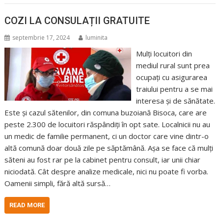
COZI LA CONSULAȚII GRATUITE
septembrie 17, 2024
luminita
Mulți locuitori din
mediul rural sunt prea
ocupați cu asigurarea
traiului pentru a se mai
interesa și de sănătate.
Este și cazul sătenilor, din comuna buzoiană Bisoca, care are
peste 2.300 de locuitori răspândiți în opt sate. Localnicii nu au
un medic de familie permanent, ci un doctor care vine dintr-o
altă comună doar două zile pe săptămână. Așa se face că mulți
săteni au fost rar pe la cabinet pentru consult, iar unii chiar
niciodată. Cât despre analize medicale, nici nu poate fi vorba.
Oamenii simpli, fără altă sursă…
READ MORE