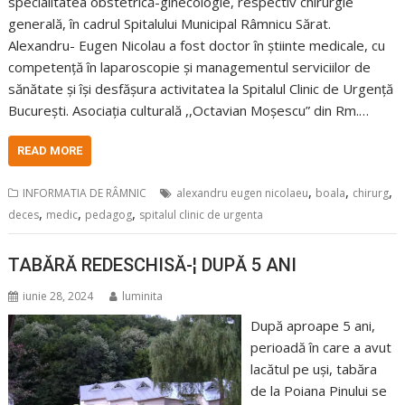
specialitatea obstetrică-ginecologie, respectiv chirurgie
generală, în cadrul Spitalului Municipal Râmnicu Sărat.
Alexandru- Eugen Nicolau a fost doctor în știinte medicale, cu
competență în laparoscopie și managementul serviciilor de
sănătate și își desfășura activitatea la Spitalul Clinic de Urgență
București. Asociația culturală ,,Octavian Moșescu” din Rm.…
READ MORE
,
,
,
INFORMATIA DE RÂMNIC
alexandru eugen nicolaeu
boala
chirurg
,
,
,
deces
medic
pedagog
spitalul clinic de urgenta
TABĂRĂ REDESCHISĂ-¦ DUPĂ 5 ANI
iunie 28, 2024
luminita
După aproape 5 ani,
perioadă în care a avut
lacătul pe uși, tabăra
de la Poiana Pinului se