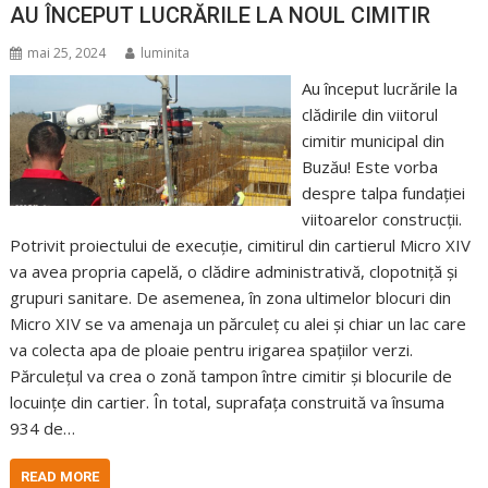
AU ÎNCEPUT LUCRĂRILE LA NOUL CIMITIR
mai 25, 2024
luminita
Au început lucrările la
clădirile din viitorul
cimitir municipal din
Buzău! Este vorba
despre talpa fundației
viitoarelor construcții.
Potrivit proiectului de execuție, cimitirul din cartierul Micro XIV
va avea propria capelă, o clădire administrativă, clopotniță și
grupuri sanitare. De asemenea, în zona ultimelor blocuri din
Micro XIV se va amenaja un părculeț cu alei și chiar un lac care
va colecta apa de ploaie pentru irigarea spațiilor verzi.
Părculețul va crea o zonă tampon între cimitir și blocurile de
locuințe din cartier. În total, suprafața construită va însuma
934 de…
READ MORE