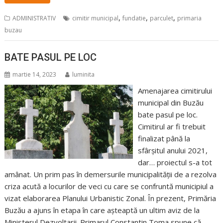
,
,
,
ADMINISTRATIV
cimitir municipal
fundatie
parculet
primaria
buzau
BATE PASUL PE LOC
martie 14, 2023
luminita
Amenajarea cimitirului
municipal din Buzău
bate pasul pe loc.
Cimitirul ar fi trebuit
finalizat până la
sfârșitul anului 2021,
dar… proiectul s-a tot
amânat. Un prim pas în demersurile municipalității de a rezolva
criza acută a locurilor de veci cu care se confruntă municipiul a
vizat elaborarea Planului Urbanistic Zonal. În prezent, Primăria
Buzău a ajuns în etapa în care așteaptă un ultim aviz de la
Ministerul Dezvoltarii. Primarul Constantin Toma spune că