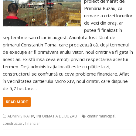
proiect demarat de
Primăria Buzău, ca
urmare a crizei locurilor
de veci din oraș, ar
putea fi finalizat în
septembrie sau chiar în august. Anunțul a fost făcut de
primarul Constantin Toma, care precizează că, deși termenul
de execuție ar fi primăvara anului viitor, noul cimitir va fi gata în
acest an. Există însă ceva emoții privind respectarea acestui
termen. Deși administrația locală este cu plățile la zi,
constructorul se confruntă cu ceva probleme financiare. Aflat
în vecinătatea cartierului Micro XIV, noul cimitir, care dispune
de 5,7 hectare…
READ MORE
,
,
ADMINISTRATIV
INFORMATIA DE BUZAU
cimitir municipal
,
constructor
financiar