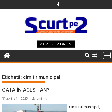
Skip
to
content
SCURT PE 2 ONLINE
Etichetă:
cimitir municipal
GATA ÎN ACEST AN?
aprilie 14, 2025
luminita
Cimitirul municipal,