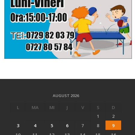
AUGUST 2026
L
MA
MI
J
V
S
D
1
2
3
4
5
6
7
8
9
10
11
12
13
14
15
16