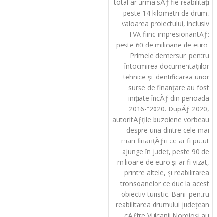
total ar urma sÄƒ fie reabilitați
peste 14 kilometri de drum,
valoarea proiectului, inclusiv
TVA fiind impresionantÄƒ:
peste 60 de milioane de euro.
Primele demersuri pentru
întocmirea documentațiilor
tehnice și identificarea unor
surse de finanțare au fost
inițiate încÄƒ din perioada
2016-“2020. DupÄƒ 2020,
autoritÄƒțile buzoiene vorbeau
despre una dintre cele mai
mari finanțÄƒri ce ar fi putut
ajunge în județ, peste 90 de
milioane de euro și ar fi vizat,
printre altele, și reabilitarea
tronsoanelor ce duc la acest
obiectiv turistic. Banii pentru
reabilitarea drumului județean
cÄƒtre Vulcanii Noroioși au