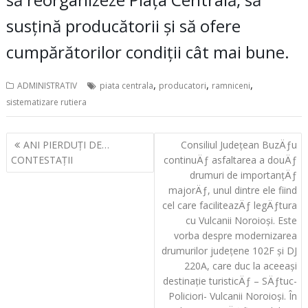
susțină producătorii și să ofere
cumpărătorilor condiții cât mai bune.
,
,
,
ADMINISTRATIV
piata centrala
producatori
ramniceni
sistematizare rutiera
Navigare
ANI PIERDUȚI DE…
Consiliul Județean BuzÄƒu
în
CONTESTAȚII
continuÄƒ asfaltarea a douÄƒ
articole
drumuri de importanțÄƒ
majorÄƒ, unul dintre ele fiind
cel care faciliteazÄƒ legÄƒtura
cu Vulcanii Noroioși. Este
vorba despre modernizarea
drumurilor județene 102F și DJ
220A, care duc la aceeași
destinație turisticÄƒ – SÄƒtuc-
Policiori- Vulcanii Noroioși. În