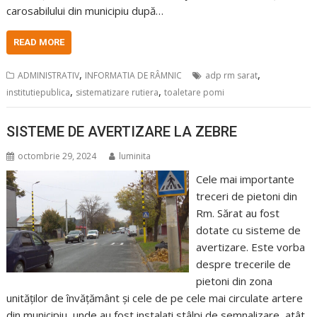
carosabilului din municipiu după…
READ MORE
,
,
ADMINISTRATIV
INFORMATIA DE RÂMNIC
adp rm sarat
,
,
institutiepublica
sistematizare rutiera
toaletare pomi
SISTEME DE AVERTIZARE LA ZEBRE
octombrie 29, 2024
luminita
Cele mai importante
treceri de pietoni din
Rm. Sărat au fost
dotate cu sisteme de
avertizare. Este vorba
despre trecerile de
pietoni din zona
unităților de învățământ și cele de pe cele mai circulate artere
din municipiu, unde au fost instalați stâlpi de semnalizare, atât