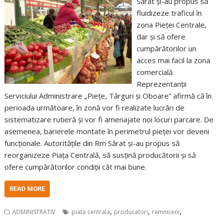
Sărat și-au propus să
fluidizeze traficul în
zona Pieței Centrale,
dar și să ofere
cumpărătorilor un
acces mai facil la zona
comercială.
Reprezentanții
Serviciului Administrare „Piețe, Târguri și Oboare” afirmă că în
perioada următoare, în zonă vor fi realizate lucrări de
sistematizare rutieră și vor fi amenajate noi locuri parcare. De
asemenea, barierele montate în perimetrul pieței vor deveni
funcționale. Autoritățile din Rm Sărat și-au propus să
reorganizeze Piața Centrală, să susțină producătorii și să
ofere cumpărătorilor condiții cât mai bune.
READ MORE
,
,
,
ADMINISTRATIV
piata centrala
producatori
ramniceni