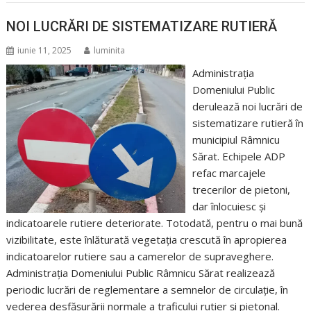
NOI LUCRĂRI DE SISTEMATIZARE RUTIERĂ
iunie 11, 2025
luminita
Administrația
Domeniului Public
derulează noi lucrări de
sistematizare rutieră în
municipiul Râmnicu
Sărat. Echipele ADP
refac marcajele
trecerilor de pietoni,
dar înlocuiesc și
indicatoarele rutiere deteriorate. Totodată, pentru o mai bună
vizibilitate, este înlăturată vegetația crescută în apropierea
indicatoarelor rutiere sau a camerelor de supraveghere.
Administrația Domeniului Public Râmnicu Sărat realizează
periodic lucrări de reglementare a semnelor de circulație, în
vederea desfășurării normale a traficului rutier și pietonal.