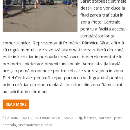
Sărat stabilesc ultimele
detalii care vor duce la
fluidizarea traficului în
zona Pieței Centrale,
pentru a facilita accesul
cumpărătorilor și
comercianților. Reprezentanții Primăriei Râmnicu Sărat afirmă
că regulamentul care vizează sistematizarea rutieră din zonă
este în lucru, iar în perioada următoare, barierele montate în
perimetrul pieței vor deveni funcționale. Administrația locală
are și o primă propunere pentru cei care vor staționa în zona
Pieței Centrale: pentru început parcarea va fi gratuită pentru
prima oră, iar ulterior, cu plată. Locuitorii din zona Râmnicului
au solicitat în ultimii ani…
READ MORE
,
,
,
ADMINISTRATIV
INFORMATIA DE RÂMNIC
bariera
parcare
piata
,
centrala
sistematizare rutiera