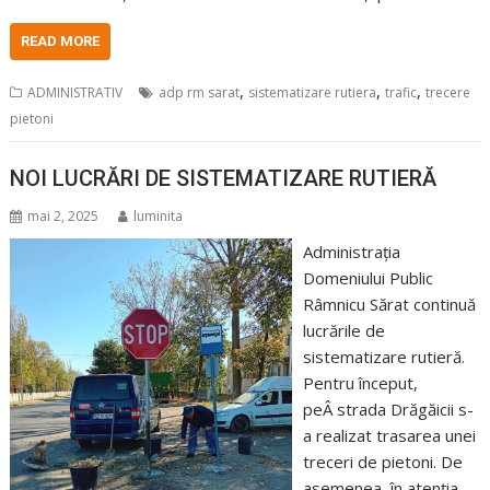
READ MORE
,
,
,
ADMINISTRATIV
adp rm sarat
sistematizare rutiera
trafic
trecere
pietoni
NOI LUCRĂRI DE SISTEMATIZARE RUTIERĂ
mai 2, 2025
luminita
Administrația
Domeniului Public
Râmnicu Sărat continuă
lucrările de
sistematizare rutieră.
Pentru început,
peÂ strada Drăgăicii s-
a realizat trasarea unei
treceri de pietoni. De
asemenea, în atenția