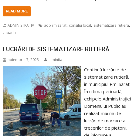
READ MORE
,
,
,
ADMINISTRATIV
adp rm sarat
consiliu local
sistematizare rutiera
zapada
LUCRĂRI DE SISTEMATIZARE RUTIERĂ
noiembrie 7, 2023
luminita
Continuă lucrările de
sistematizare rutieră,
în municipiul Rm. Sărat.
În ultima perioadă,
echipele Administrației
Domeniului Public au
realizat mai multe
lucrări de marcare a
trecerilor de pietoni,
de înlocuire a