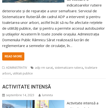
indicatoarelor rutiere
deteriorate și de reparație a unor semafoare. Serviciul de
Sistematizare RutierăÂ din cadrul ADP a intervenit și pentru
toaletarea unor arbori, astfel încât să nu fie afectate rețelele
de utilități publice, dar și pentru a permite accesul autobuzelor
și utilajelor Acvaterm în toate zonele orașului. Administrația
Domeniului Public Râmnicu Sărat realizează lucrări de
reglementare a semnelor de circulație, în…
READ MORE
,
,
ADMINISTRATIV
adp rm sarat
sistematizare rutiera
toaletare
,
arbori
utilitati publice
ACTIVITATE INTENSĂ
septembrie 14, 2023
luminita
Activitate intensă a