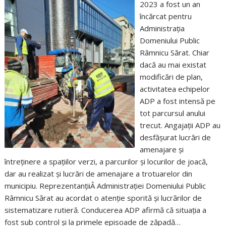
2023 a fost un an
încărcat pentru
Administrația
Domeniului Public
Râmnicu Sărat. Chiar
dacă au mai existat
modificări de plan,
activitatea echipelor
ADP a fost intensă pe
tot parcursul anului
trecut. Angajații ADP au
desfășurat lucrări de
amenajare și
întreținere a spațiilor verzi, a parcurilor și locurilor de joacă,
dar au realizat și lucrări de amenajare a trotuarelor din
municipiu. ReprezentanțiiÂ Administrației Domeniului Public
Râmnicu Sărat au acordat o atenție sporită și lucrărilor de
sistematizare rutieră. Conducerea ADP afirmă că situația a
fost sub control și la primele episoade de zăpadă…