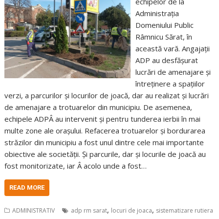
echipelor de la
Administrația
Domeniului Public
Râmnicu Sărat, în
această vară. Angajații
ADP au desfășurat
lucrări de amenajare și
întreținere a spațiilor
verzi, a parcurilor și locurilor de joacă, dar au realizat și lucrări
de amenajare a trotuarelor din municipiu. De asemenea,
echipele ADPÂ au intervenit și pentru tunderea ierbii în mai
multe zone ale orașului. Refacerea trotuarelor și bordurarea
străzilor din municipiu a fost unul dintre cele mai importante
obiective ale societății. Și parcurile, dar și locurile de joacă au
fost monitorizate, iar Â acolo unde a fost…
READ MORE
,
,
ADMINISTRATIV
adp rm sarat
locuri de joaca
sistematizare rutiera