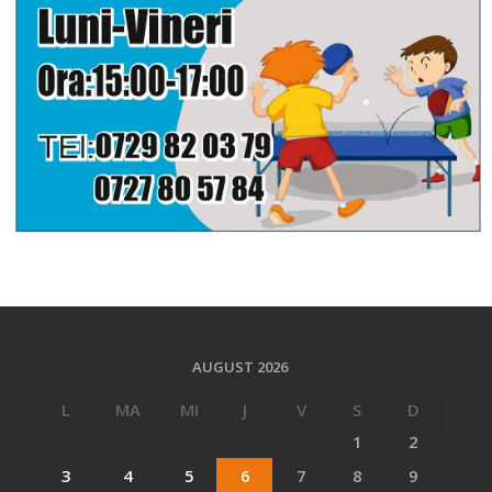
AUGUST 2026
L
MA
MI
J
V
S
D
1
2
3
4
5
6
7
8
9