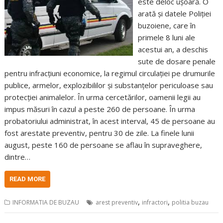
este deloc ușoară. O
arată și datele Poliției
buzoiene, care în
primele 8 luni ale
acestui an, a deschis
sute de dosare penale
pentru infracțiuni economice, la regimul circulației pe drumurile
publice, armelor, explozibililor și substanțelor periculoase sau
protecției animalelor. În urma cercetărilor, oamenii legii au
impus măsuri în cazul a peste 260 de persoane. În urma
probatoriului administrat, în acest interval, 45 de persoane au
fost arestate preventiv, pentru 30 de zile. La finele lunii
august, peste 160 de persoane se aflau în supraveghere,
dintre…
READ MORE
,
,
INFORMATIA DE BUZAU
arest preventiv
infractori
politia buzau