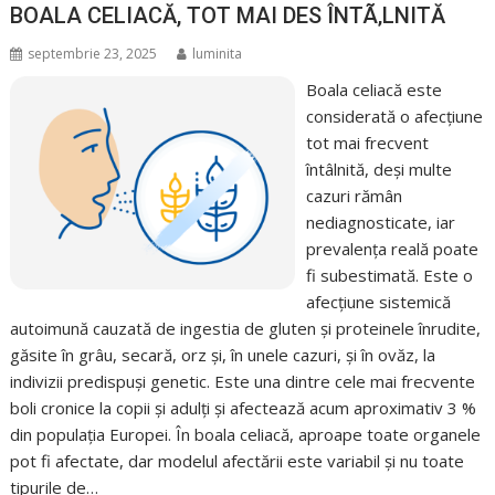
BOALA CELIACĂ, TOT MAI DES ÎNTÃ‚LNITĂ
septembrie 23, 2025
luminita
Boala celiacă este
considerată o afecțiune
tot mai frecvent
întâlnită, deși multe
cazuri rămân
nediagnosticate, iar
prevalența reală poate
fi subestimată. Este o
afecțiune sistemică
autoimună cauzată de ingestia de gluten și proteinele înrudite,
găsite în grâu, secară, orz și, în unele cazuri, și în ovăz, la
indivizii predispuși genetic. Este una dintre cele mai frecvente
boli cronice la copii și adulți și afectează acum aproximativ 3 %
din populația Europei. În boala celiacă, aproape toate organele
pot fi afectate, dar modelul afectării este variabil și nu toate
tipurile de…