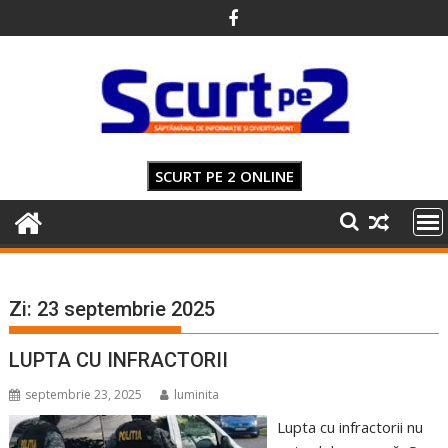
Skip
to
content
SCURT PE 2 ONLINE
Zi:
23 septembrie 2025
LUPTA CU INFRACTORII
septembrie 23, 2025
luminita
Lupta cu infractorii nu