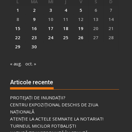
L
MA
MI
J
V
S
D
1
2
3
4
5
6
7
8
9
10
11
12
13
14
15
16
17
18
19
20
21
22
23
24
25
26
27
28
29
30
« aug.
oct. »
Articole recente
PROTEJAȚI DE INUNDAȚII?
CENTRU EXPOZIȚIONAL DESCHIS DE ZIUA
NAȚIONALĂ
ATENȚIE LA ACTELE SEMNATE LA NOTARIAT!
TURNEUL MICILOR FOTBALIȘTI