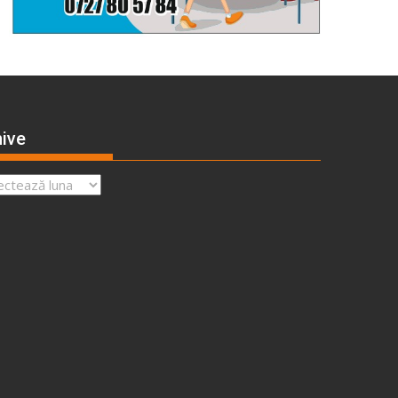
ive
ve