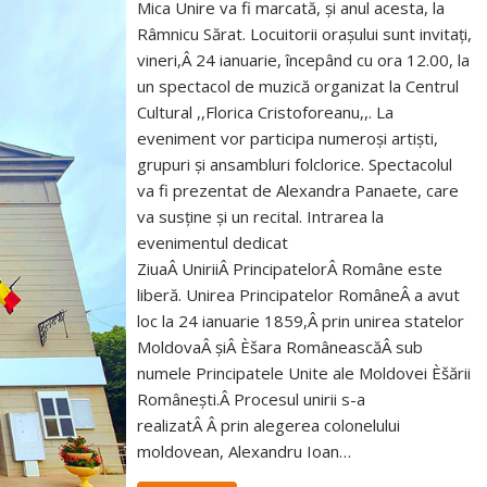
Mica Unire va fi marcată, și anul acesta, la
Râmnicu Sărat. Locuitorii orașului sunt invitați,
vineri,Â 24 ianuarie, începând cu ora 12.00, la
un spectacol de muzică organizat la Centrul
Cultural ,,Florica Cristoforeanu,,. La
eveniment vor participa numeroși artiști,
grupuri și ansambluri folclorice. Spectacolul
va fi prezentat de Alexandra Panaete, care
va susține și un recital. Intrarea la
evenimentul dedicat
ZiuaÂ UniriiÂ PrincipatelorÂ Române este
liberă. Unirea Principatelor RomâneÂ a avut
loc la 24 ianuarie 1859,Â prin unirea statelor
MoldovaÂ șiÂ Èšara RomâneascăÂ sub
numele Principatele Unite ale Moldovei Èšării
Românești.Â Procesul unirii s-a
realizatÂ Â prin alegerea colonelului
moldovean, Alexandru Ioan…