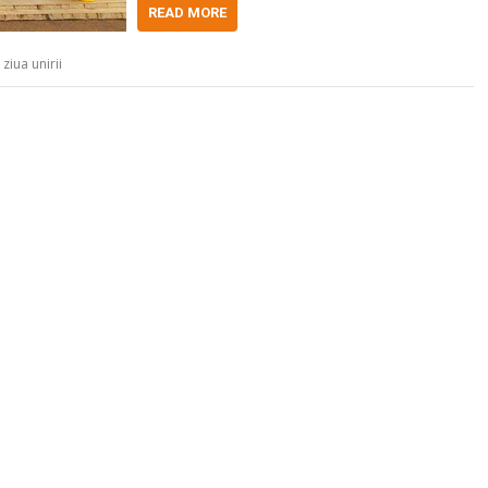
READ MORE
,
ziua unirii