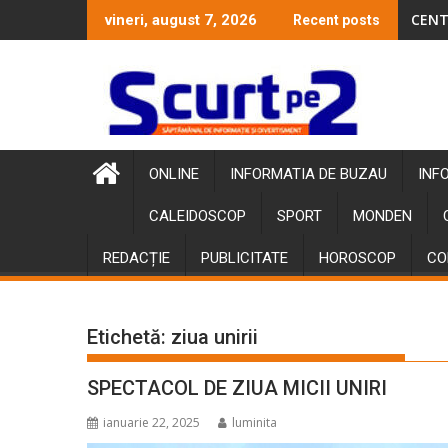
Skip
CENT
vineri, august 7, 2026
Recent posts
to
content
ONLINE
INFORMATIA DE BUZAU
INF
CALEIDOSCOP
SPORT
MONDEN
REDACȚIE
PUBLICITATE
HOROSCOP
CO
Etichetă:
ziua unirii
SPECTACOL DE ZIUA MICII UNIRI
ianuarie 22, 2025
luminita