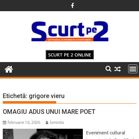
Skip
to
content
SCURT PE 2 ONLINE
Etichetă:
grigore vieru
OMAGIU ADUS UNUI MARE POET
februarie 16, 2026
luminita
Eveniment cultural