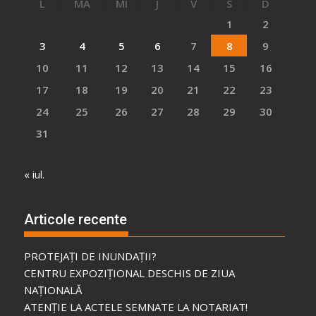
L
MA
MI
J
V
S
D
1
2
3
4
5
6
7
8
9
10
11
12
13
14
15
16
17
18
19
20
21
22
23
24
25
26
27
28
29
30
31
« iul.
Articole recente
PROTEJAȚI DE INUNDAȚII?
CENTRU EXPOZIȚIONAL DESCHIS DE ZIUA
NAȚIONALĂ
ATENȚIE LA ACTELE SEMNATE LA NOTARIAT!