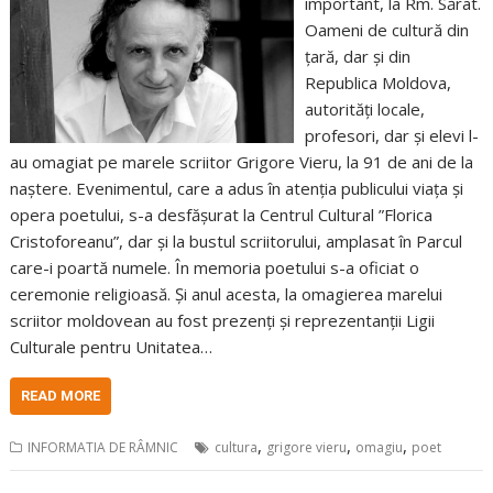
important, la Rm. Sărat.
Oameni de cultură din
țară, dar și din
Republica Moldova,
autorități locale,
profesori, dar și elevi l-
au omagiat pe marele scriitor Grigore Vieru, la 91 de ani de la
naștere. Evenimentul, care a adus în atenția publicului viața și
opera poetului, s-a desfășurat la Centrul Cultural ”Florica
Cristoforeanu”, dar și la bustul scriitorului, amplasat în Parcul
care-i poartă numele. În memoria poetului s-a oficiat o
ceremonie religioasă. Și anul acesta, la omagierea marelui
scriitor moldovean au fost prezenți și reprezentanții Ligii
Culturale pentru Unitatea…
READ MORE
,
,
,
INFORMATIA DE RÂMNIC
cultura
grigore vieru
omagiu
poet