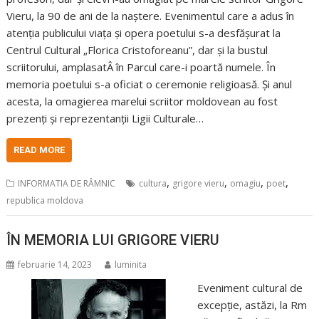
Vieru, la 90 de ani de la naștere. Evenimentul care a adus în
atenția publicului viața și opera poetului s-a desfășurat la
Centrul Cultural „Florica Cristoforeanu”, dar și la bustul
scriitorului, amplasatÂ în Parcul care-i poartă numele. În
memoria poetului s-a oficiat o ceremonie religioasă. Și anul
acesta, la omagierea marelui scriitor moldovean au fost
prezenți și reprezentanții Ligii Culturale…
READ MORE
,
,
,
,
INFORMATIA DE RÂMNIC
cultura
grigore vieru
omagiu
poet
republica moldova
ÎN MEMORIA LUI GRIGORE VIERU
februarie 14, 2023
luminita
Eveniment cultural de
excepție, astăzi, la Rm