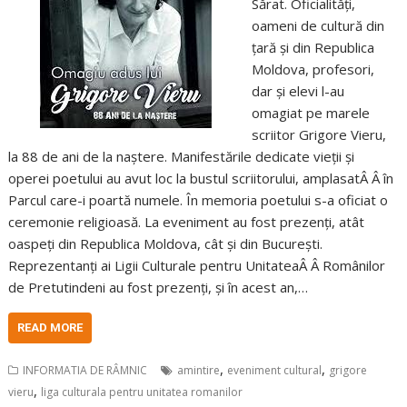
Sărat. Oficialități,
oameni de cultură din
țară și din Republica
Moldova, profesori,
dar și elevi l-au
omagiat pe marele
scriitor Grigore Vieru,
la 88 de ani de la naștere. Manifestările dedicate vieții și
operei poetului au avut loc la bustul scriitorului, amplasatÂ Â în
Parcul care-i poartă numele. În memoria poetului s-a oficiat o
ceremonie religioasă. La eveniment au fost prezenți, atât
oaspeți din Republica Moldova, cât și din București.
Reprezentanți ai Ligii Culturale pentru UnitateaÂ Â Românilor
de Pretutindeni au fost prezenți, și în acest an,…
READ MORE
,
,
INFORMATIA DE RÂMNIC
amintire
eveniment cultural
grigore
,
vieru
liga culturala pentru unitatea romanilor