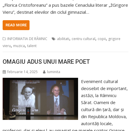
„Florica Cristoforeanu” a pus bazele Cenaclului literar „žGrigore
Vieru”, destinat elevilor din ciclul gimnazial…
READ MORE
,
,
,
INFORMATIA DE RÂMNIC
abilitati
centru cultural
copii
grigore
,
,
vieru
muzica
talent
OMAGIU ADUS UNUI MARE POET
februarie 14, 2025
luminita
Eveniment cultural
deosebit de important,
astăzi, la Râmnicu
Sărat. Oameni de
cultură din țară, dar și
din Republica Moldova,
autorități locale,
profesori, dar și elevi l-au omagiat pe marele scriitor Grigore