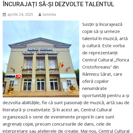
ÎNCURAJAȚI SĂ-ȘI DEZVOLTE TALENTUL
aprilie 24, 2025
luminita
Susțin și încurajează
copiii să-și urmeze
talentul în muzică, artă
și cultură. Este vorba
de reprezentanții
Centrul Cultural „Florica
Cristoforeanu” din
Râmnicu Sărat, care
oferă copiilor
nenumărate
oportunități pentru a-și
dezvolta abilitățile, fie că sunt pasionați de muzică, artă sau de
literatură și creativitate. Și în acest an, Centrul Cultural
organizează o serie de evenimente proprii în care sunt
angrenați copiii, precum concursurile de dans, cele de
interpretare sau atelierele de creație. Mai nou, Centrul Cultural