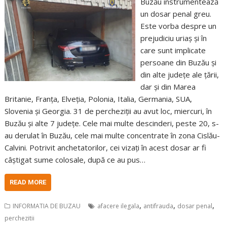
Buzău instrumentează
un dosar penal greu.
Este vorba despre un
prejudiciu uriaș și în
care sunt implicate
persoane din Buzău și
din alte județe ale țării,
dar și din Marea
Britanie, Franța, Elveția, Polonia, Italia, Germania, SUA,
Slovenia și Georgia. 31 de percheziții au avut loc, miercuri, în
Buzău și alte 7 județe. Cele mai multe descinderi, peste 20, s-
au derulat în Buzău, cele mai multe concentrate în zona Cislău-
Calvini. Potrivit anchetatorilor, cei vizați în acest dosar ar fi
câștigat sume colosale, după ce au pus…
READ MORE
,
,
,
INFORMATIA DE BUZAU
afacere ilegala
antifrauda
dosar penal
perchezitii