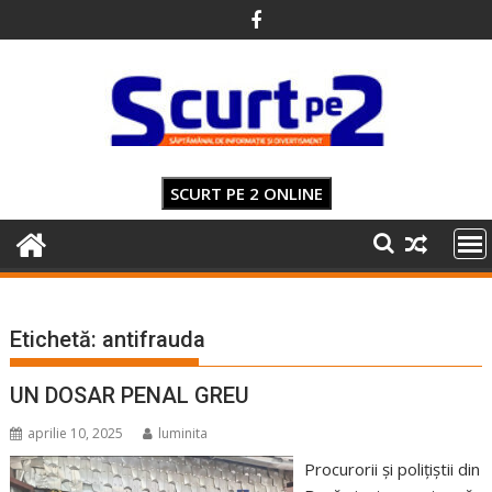
Skip
to
content
SCURT PE 2 ONLINE
Etichetă:
antifrauda
UN DOSAR PENAL GREU
aprilie 10, 2025
luminita
Procurorii și polițiștii din