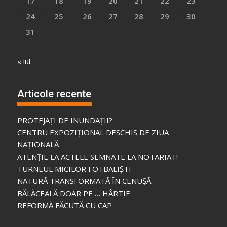
17
18
19
20
21
22
23
24
25
26
27
28
29
30
31
« iul.
Articole recente
PROTEJAȚI DE INUNDAȚII?
CENTRU EXPOZIȚIONAL DESCHIS DE ZIUA
NAȚIONALĂ
ATENȚIE LA ACTELE SEMNATE LA NOTARIAT!
TURNEUL MICILOR FOTBALIȘTI
NATURĂ TRANSFORMATĂ ÎN CENUȘĂ
BĂLĂCEALĂ DOAR PE … HÂRTIE
REFORMĂ FĂCUTĂ CU CAP