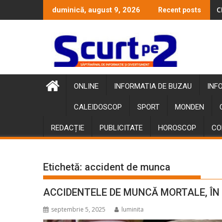
Skip
C
duminică, august 9, 2026
Recent posts
to
content
ONLINE
INFORMATIA DE BUZAU
INF
CALEIDOSCOP
SPORT
MONDEN
REDACȚIE
PUBLICITATE
HOROSCOP
CO
Etichetă:
accident de munca
ACCIDENTELE DE MUNCĂ MORTALE, ÎN
septembrie 5, 2025
luminita