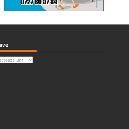
ive
ve