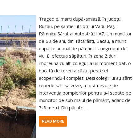
Tragedie, marti după-amiază, în județul
Buzău, pe șantierul Lotului Vadu Pașii-
Râmnicu Sărat al Autostrăzii A7. Un muncitor
de 60 de ani, din Tătărăști, Bacău, a murit
după ce un mal de pământ l-a îngropat de
viu. El efectua săpături, în zona Ziduri,
împreună cu alți colegi. La un moment dat, o
bucată de teren a căzut peste el
acoperindu-l complet. Deși colegii lui au sărit
repede să-l salveze, a fost nevoie de
intervenția pompierilor pentru a-l scoate pe
muncitor de sub malul de pământ, adânc de
7-8 metri. Din păcate,…
READ MORE