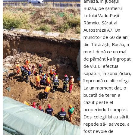
amiază, în județul
Buzău, pe șantierul
Lotului Vadu Pașii-
Râmnicu Sărat al
Autostrăzii A7. Un
muncitor de 60 de ani,
din Tătărăști, Bacău, a
murit după ce un mal
de pământ l-a îngropat
de viu. El efectua
săpături, în zona Ziduri,
împreună cu alți colegi.
La un moment dat, o
bucată de teren a
căzut peste el
acoperindu-l complet.
Deși colegii lui au sărit
repede să-l salveze, a
fost nevoie de