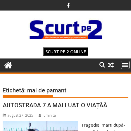
Skip
to
content
SCURT PE 2 ONLINE
Etichetă:
mal de pamant
AUTOSTRADA 7 A MAI LUAT O VIAȚĂÂ
august 27, 2025
luminita
Tragedie, marti după-