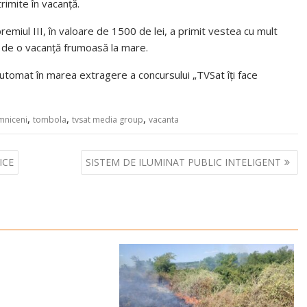
rimite în vacanță.
emiul III, în valoare de 1500 de lei, a primit vestea cu mult
l de o vacanță frumoasă la mare.
t automat în marea extragere a concursului „TVSat îți face
,
,
,
mniceni
tombola
tvsat media group
vacanta
ICE
SISTEM DE ILUMINAT PUBLIC INTELIGENT