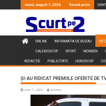
Skip
CENT
vineri, august 7, 2026
Recent posts
to
content
ONLINE
INFORMATIA DE BUZAU
INF
CALEIDOSCOP
SPORT
MONDEN
REDACȚIE
PUBLICITATE
HOROSCOP
CO
ȘI-AU RIDICAT PREMIILE OFERITE DE 
iunie 11, 2026
luminita