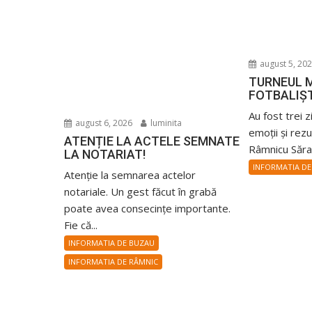
august 5, 20
TURNEUL M
FOTBALIȘ
Au fost trei z
august 6, 2026
luminita
emoții și rez
ATENȚIE LA ACTELE SEMNATE
Râmnicu Sărat
LA NOTARIAT!
INFORMATIA DE
Atenție la semnarea actelor
notariale. Un gest făcut în grabă
poate avea consecințe importante.
Fie că...
INFORMATIA DE BUZAU
INFORMATIA DE RÂMNIC