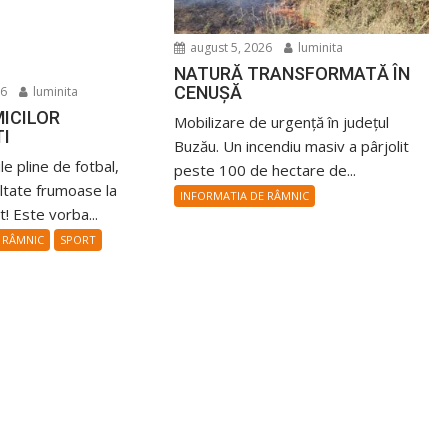
august 5, 2026
luminita
NATURĂ TRANSFORMATĂ ÎN
CENUȘĂ
26
luminita
ICILOR
Mobilizare de urgență în județul
TI
Buzău. Un incendiu masiv a pârjolit
ile pline de fotbal,
peste 100 de hectare de...
ultate frumoase la
INFORMATIA DE RÂMNIC
! Este vorba...
 RÂMNIC
SPORT