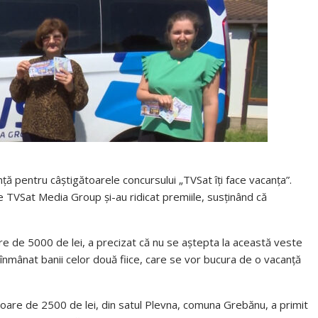
ță pentru câștigătoarele concursului „TVSat îți face vacanța”.
de TVSat Media Group și-au ridicat premiile, susținând că
re de 5000 de lei, a precizat că nu se aștepta la această veste
nmânat banii celor două fiice, care se vor bucura de o vacanță
aloare de 2500 de lei, din satul Plevna, comuna Grebănu, a primit