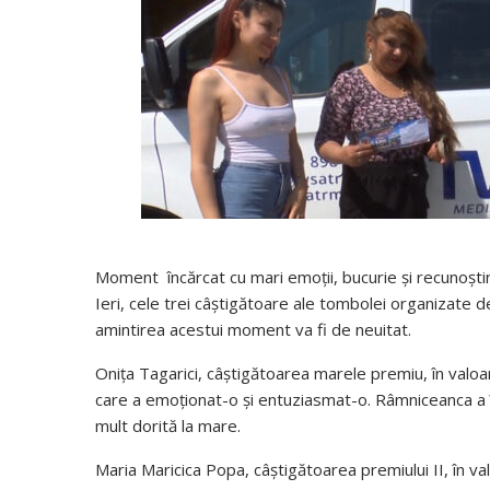
Moment încărcat cu mari emoții, bucurie și recunoștin
Ieri, cele trei câștigătoare ale tombolei organizate 
amintirea acestui moment va fi de neuitat.
Onița Tagarici, câștigătoarea marele premiu, în valoa
care a emoționat-o și entuziasmat-o. Râmniceanca a î
mult dorită la mare.
Maria Maricica Popa, câștigătoarea premiului II, în v