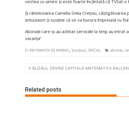
vestea cu uimire și este foarte încântată că TVSat o t
Și râmniceanca Camelia Delia Crețoiu, câștigătoarea pr
entuziasm și susține că se va bucura împreună cu fiu
Abonații care și-au achitat serviciile la timp au intra
vacanța”.
,
,
,
INFORMATIA DE RÂMNIC
Scurtpe2
SPECIAL
abonat
ra
Navigare
BUZĂUL DEVINE CAPITALA MATEMATICII BALCAN
în
articole
Related posts