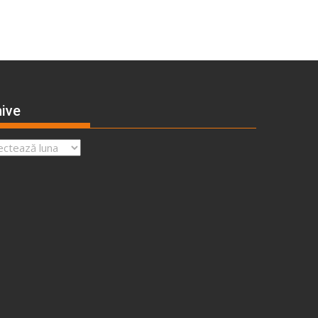
ive
ve