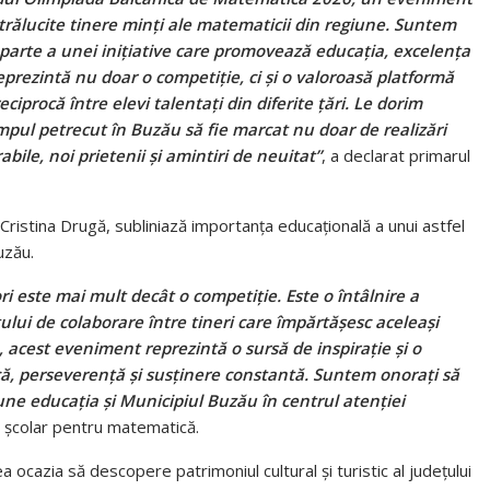
trălucite tinere minți ale matematicii din regiune. Suntem
 parte a unei inițiative care promovează educația, excelența
prezintă nu doar o competiție, ci și o valoroasă platformă
eciprocă între elevi talentați din diferite țări. Le dorim
impul petrecut în Buzău să fie marcat nu doar de realizări
ile, noi prietenii și amintiri de neuitat”
, a declarat primarul
Cristina Drugă, subliniază importanța educațională a unui astfel
uzău.
 este mai mult decât o competiție. Este o întâlnire a
tului de colaborare între tineri care împărtășesc aceleași
u, acest eveniment reprezintă o sursă de inspirație și o
, perseverență și susținere constantă. Suntem onorați să
ne educația și Municipiul Buzău în centrul atenției
r școlar pentru matematică.
a ocazia să descopere patrimoniul cultural și turistic al județului