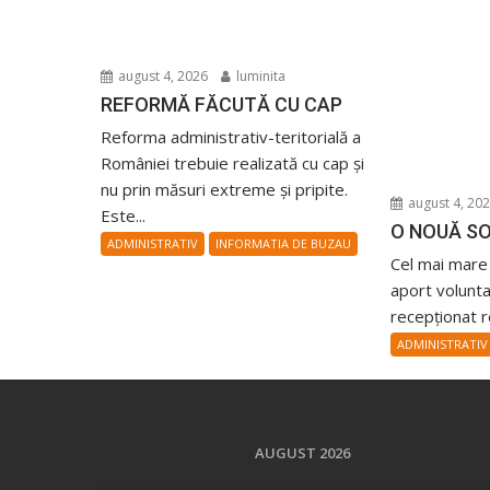
august 4, 2026
luminita
REFORMĂ FĂCUTĂ CU CAP
Reforma administrativ-teritorială a
României trebuie realizată cu cap și
nu prin măsuri extreme și pripite.
august 4, 20
Este...
O NOUĂ SO
ADMINISTRATIV
INFORMATIA DE BUZAU
Cel mai mare
aport volunta
recepționat re
ADMINISTRATIV
AUGUST 2026