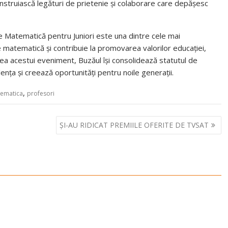
 construiască legături de prietenie și colaborare care depășesc
e Matematică pentru Juniori este una dintre cele mai
e matematică și contribuie la promovarea valorilor educației,
irea acestui eveniment, Buzăul își consolidează statutul de
ența și creează oportunități pentru noile generații.
,
tematica
profesori
ȘI-AU RIDICAT PREMIILE OFERITE DE TVSAT