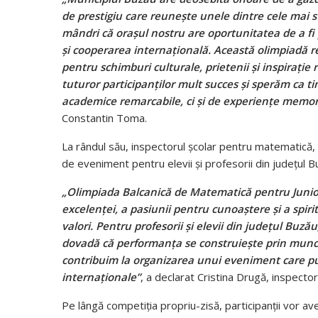
de prestigiu care reunește unele dintre cele mai s
mândri că orașul nostru are oportunitatea de a fi
și cooperarea internațională. Această olimpiadă re
pentru schimburi culturale, prietenii și inspirație r
tuturor participanților mult succes și sperăm ca t
academice remarcabile, ci și de experiențe memorab
Constantin Toma.
La rândul său, inspectorul școlar pentru matematică, 
de eveniment pentru elevii și profesorii din județul B
„Olimpiada Balcanică de Matematică pentru Juniori
excelenței, a pasiunii pentru cunoaștere și a spiri
valori. Pentru profesorii și elevii din județul Buză
dovadă că performanța se construiește prin muncă
contribuim la organizarea unui eveniment care pu
internaționale”
, a declarat Cristina Drugă, inspecto
Pe lângă competiția propriu-zisă, participanții vor ave