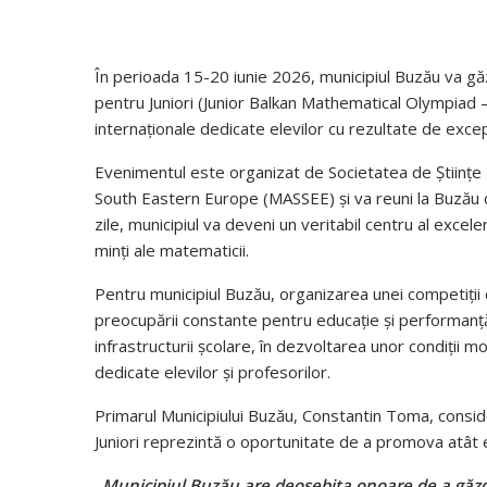
În perioada 15-20 iunie 2026, municipiul Buzău va gă
pentru Juniori (Junior Balkan Mathematical Olympiad 
internaționale dedicate elevilor cu rezultate de exce
Evenimentul este organizat de Societatea de Științ
South Eastern Europe (MASSEE) și va reuni la Buzău del
zile, municipiul va deveni un veritabil centru al exce
minți ale matematicii.
Pentru municipiul Buzău, organizarea unei competiț
preocupării constante pentru educație și performanță. 
infrastructurii școlare, în dezvoltarea unor condiții 
dedicate elevilor și profesorilor.
Primarul Municipiului Buzău, Constantin Toma, consi
Juniori reprezintă o oportunitate de a promova atât e
„Municipiul Buzău are deosebita onoare de a gă