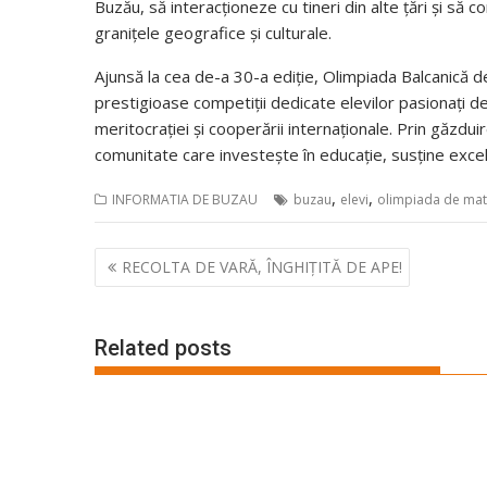
Buzău, să interacționeze cu tineri din alte țări și să
granițele geografice și culturale.
Ajunsă la cea de-a 30-a ediție, Olimpiada Balcanică d
prestigioase competiții dedicate elevilor pasionați d
meritocrației și cooperării internaționale. Prin găzdu
comunitate care investește în educație, susține excel
,
,
INFORMATIA DE BUZAU
buzau
elevi
olimpiada de ma
Navigare
RECOLTA DE VARĂ, ÎNGHIȚITĂ DE APE!
în
articole
Related posts