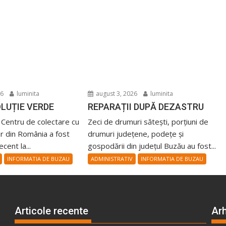
26
luminita
august 3, 2026
luminita
LUȚIE VERDE
REPARAȚII DUPĂ DEZASTRU
 Centru de colectare cu
Zeci de drumuri sătești, porțiuni de
r din România a fost
drumuri județene, podețe și
cent la...
gospodării din județul Buzău au fost...
INFORMATIA DE BUZAU
ADMINISTRATIV
INFORMATIA DE BUZAU
Articole recente
Arh