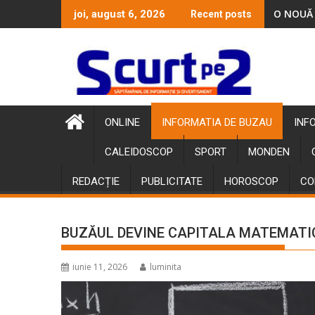
Skip
O NOUĂ 
joi, august 6, 2026
Recent posts
to
content
ONLINE
INFORMATIA DE BUZAU
INF
CALEIDOSCOP
SPORT
MONDEN
REDACȚIE
PUBLICITATE
HOROSCOP
CO
BUZĂUL DEVINE CAPITALA MATEMATIC
iunie 11, 2026
luminita