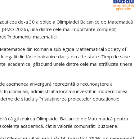
zdui cea de-a 30 a ediție a Olimpiadei Balcanice de Matematică
– JBMO 2026), una dintre cele mai importante competiții
pție în domeniul matematicii.
e Matematice din România sub egida Mathematical Society of
egații din țările balcanice dar și din alte state. Timp de șase
lenței academice, găzduind unele dintre cele mai strălucite tinere
ii de asemenea anvergură reprezintă o recunoaștere a
În ultimii ani, administrația locală a investit în modernizarea
moderne de studiu și în susținerea proiectelor educaționale
deră că găzduirea Olimpiadei Balcanice de Matematică pentru
xcelența academică, cât și valorile comunității buzoiene.
zdui Olimpiada Balcanică de Matematică 2026, un eveniment