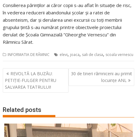
Consilierea părinţilor ai căror copii s-au aflat în situaţie de risc,
în vederea reducerii abandonului şcolar şi a ratei de
absenteism, dar și derularea unei excursii cu toţi membrii
grupului ţintă s-au numărat printre obiectivele proiectului
derulat de Școala Gimnazială ”Gheorghe Vernescu” din
Râmnicu Sărat.
,
,
,
INFORMATIA DE RÂMNIC
elevi
joaca
sali de clasa
scoala vernescu
Navigare
REVOLTĂ LA BUZĂU:
30 de tineri râmniceni au primit
în
PETIȚIE-FULGER PENTRU
locuințe ANL
articole
SALVAREA TEATRULUI!
Related posts