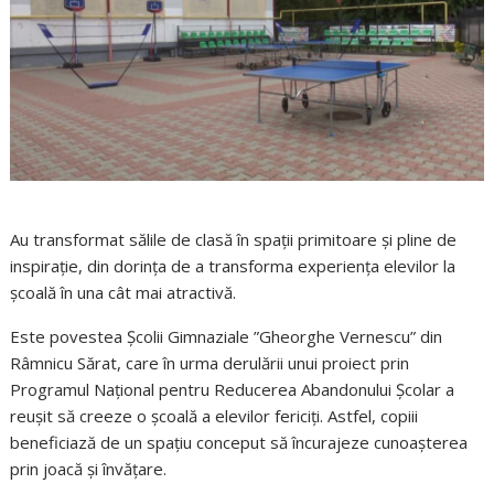
Au transformat sălile de clasă în spații primitoare și pline de
inspirație, din dorința de a transforma experiența elevilor la
școală în una cât mai atractivă.
Este povestea Școlii Gimnaziale ”Gheorghe Vernescu” din
Râmnicu Sărat, care în urma derulării unui proiect prin
Programul Național pentru Reducerea Abandonului Școlar a
reușit să creeze o școală a elevilor fericiți. Astfel, copiii
beneficiază de un spaţiu conceput să încurajeze cunoaşterea
prin joacă şi învăţare.