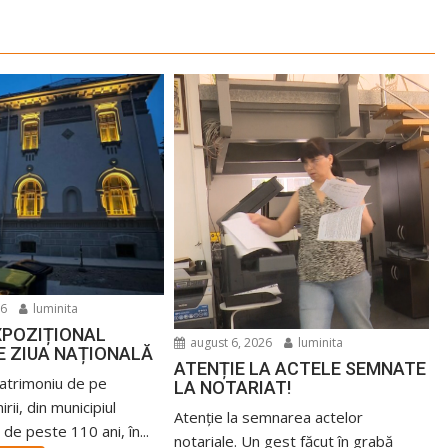
26
luminita
XPOZIȚIONAL
august 6, 2026
luminita
E ZIUA NAȚIONALĂ
ATENȚIE LA ACTELE SEMNATE
patrimoniu de pe
LA NOTARIAT!
rii, din municipiul
Atenție la semnarea actelor
de peste 110 ani, în...
notariale. Un gest făcut în grabă