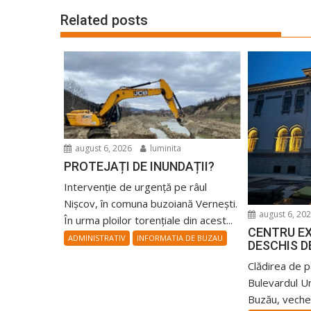
Related posts
august 6, 2026
luminita
PROTEJAȚI DE INUNDAȚII?
Intervenție de urgență pe râul
Nișcov, în comuna buzoiană Vernești.
august 6, 20
În urma ploilor torențiale din acest...
CENTRU E
ADMINISTRATIV
INFORMATIA DE BUZAU
DESCHIS D
Clădirea de 
Bulevardul Uni
Buzău, veche 