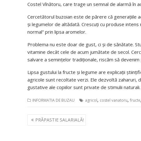
Costel Vînătoru, care trage un semnal de alarmă în a
Cercetătorul buzoian este de părere că generațiile act
și legumelor de altădată. Crescuți cu produse intens m
normal” prin lipsa aromelor.
Problema nu este doar de gust, ci și de sănătate. St
vitamine decât cele de acum jumătate de secol. Cerce
salvare a semințelor tradiționale, riscăm să devenim
Lipsa gustului la fructe și legume are explicații știin
agricole sunt recoltate verzi. Ele dezvoltă zaharuri, d
gustative ale copiilor sunt private de stimulii naturali.
,
,
INFORMATIA DE BUZAU
agricol
costel vanatoru
fructe
Navigare
PRĂPASTIE SALARIALĂ!
în
articole