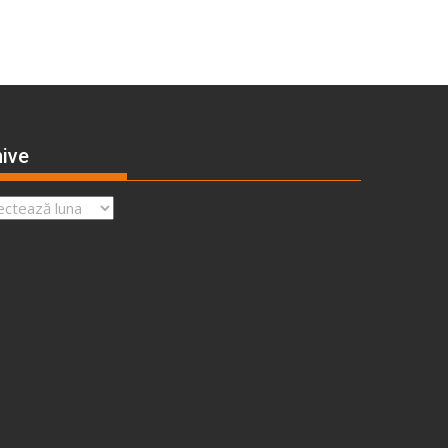
ive
ve