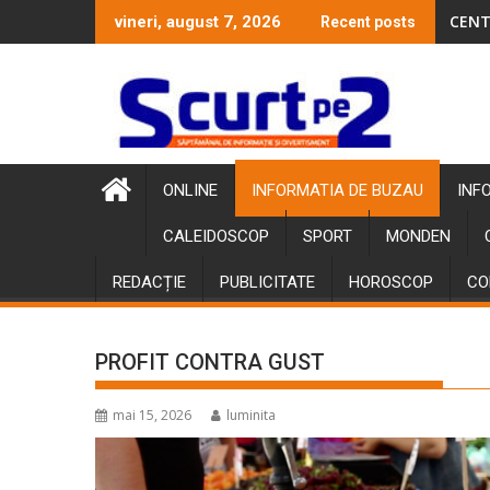
Skip
CENT
vineri, august 7, 2026
Recent posts
to
content
ONLINE
INFORMATIA DE BUZAU
INF
CALEIDOSCOP
SPORT
MONDEN
REDACȚIE
PUBLICITATE
HOROSCOP
CO
PROFIT CONTRA GUST
mai 15, 2026
luminita