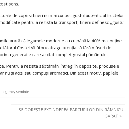
cest sens.
uale de copii și tineri nu mai cunosc gustul autentic al fructelor
odificate pentru a rezista la transport, tinerii definesc ,,gustul
udiile arată că legumele moderne au cu până la 40% mai puține
tătorul Costel Vînătoru atrage atenția că fără măsuri de
 prima generație care a uitat complet gustul pământului.
țifice. Pentru a rezista săptămâni întregi în depozite, produsele
ar nu și acizi sau compuși aromatici. Din acest motiv, papilele
,
,
legume
seminte
SE DOREȘTE EXTINDEREA PARCURILOR DIN RÂMNICU
SĂRAT