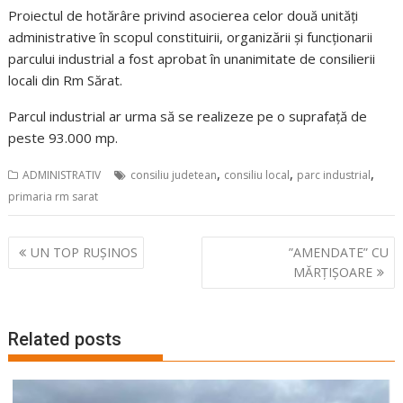
Proiectul de hotărâre privind asocierea celor două unități
administrative în scopul constituirii, organizării și funcționarii
parcului industrial a fost aprobat în unanimitate de consilierii
locali din Rm Sărat.
Parcul industrial ar urma să se realizeze pe o suprafață de
peste 93.000 mp.
,
,
,
ADMINISTRATIV
consiliu judetean
consiliu local
parc industrial
primaria rm sarat
Navigare
UN TOP RUȘINOS
”AMENDATE” CU
în
MĂRȚIȘOARE
articole
Related posts