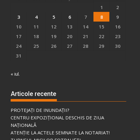
1
2
3
4
5
6
7
8
9
10
11
12
13
14
15
16
17
18
19
20
21
22
23
24
25
26
27
28
29
30
31
« iul.
Articole recente
PROTEJAȚI DE INUNDAȚII?
CENTRU EXPOZIȚIONAL DESCHIS DE ZIUA
NAȚIONALĂ
ATENȚIE LA ACTELE SEMNATE LA NOTARIAT!
TURNEUL MICILOR FOTBALIȘTI