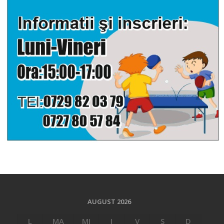
AUGUST 2026
L
MA
MI
J
V
S
D