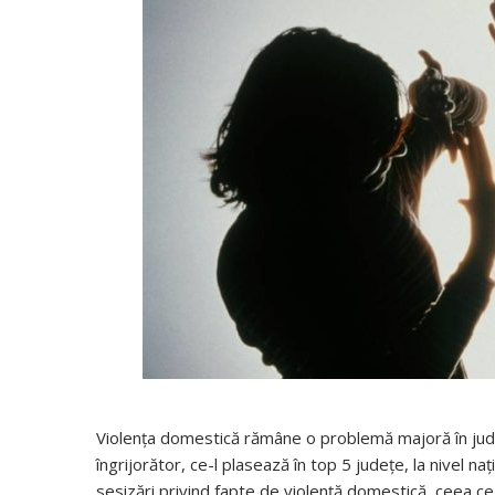
Violența domestică rămâne o problemă majoră în județ
îngrijorător, ce-l plasează în top 5 județe, la nivel naț
sesizări privind fapte de violență domestică, ceea c