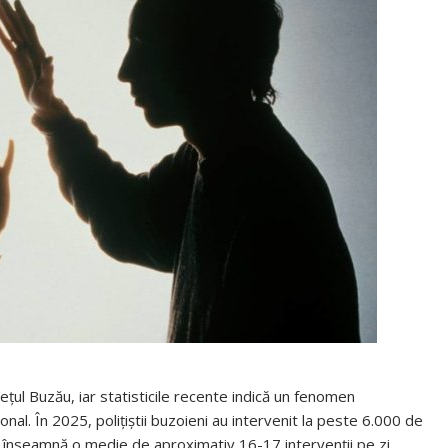
ul Buzău, iar statisticile recente indică un fenomen
ional. În 2025, polițiștii buzoieni au intervenit la peste 6.000 de
e înseamnă o medie de aproximativ 16-17 intervenții pe zi.