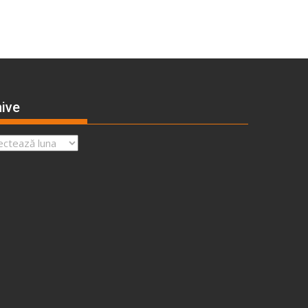
ive
ve