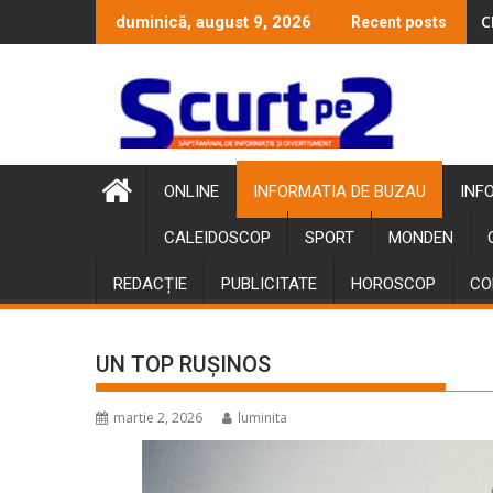
Skip
C
duminică, august 9, 2026
Recent posts
to
content
ONLINE
INFORMATIA DE BUZAU
INF
CALEIDOSCOP
SPORT
MONDEN
REDACȚIE
PUBLICITATE
HOROSCOP
CO
UN TOP RUȘINOS
martie 2, 2026
luminita