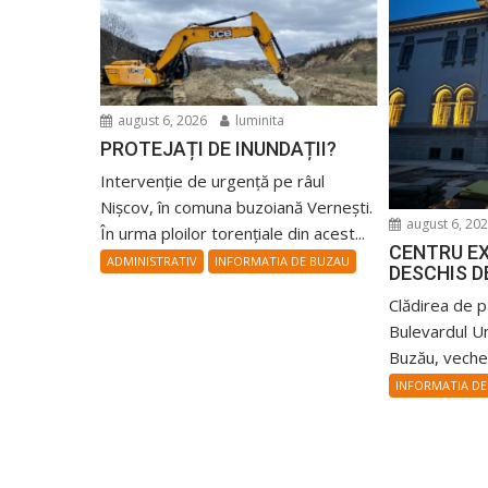
august 6, 2026
luminita
PROTEJAȚI DE INUNDAȚII?
Intervenție de urgență pe râul
Nișcov, în comuna buzoiană Vernești.
august 6, 20
În urma ploilor torențiale din acest...
CENTRU E
ADMINISTRATIV
INFORMATIA DE BUZAU
DESCHIS D
Clădirea de 
Bulevardul Uni
Buzău, veche 
INFORMATIA DE