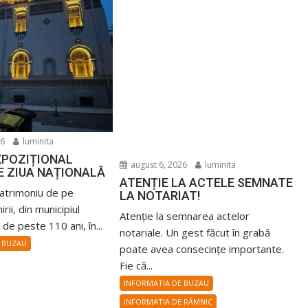
26
luminita
XPOZIȚIONAL
august 6, 2026
luminita
E ZIUA NAȚIONALĂ
ATENȚIE LA ACTELE SEMNATE
patrimoniu de pe
LA NOTARIAT!
rii, din municipiul
Atenție la semnarea actelor
de peste 110 ani, în...
notariale. Un gest făcut în grabă
 BUZAU
poate avea consecințe importante.
Fie că...
INFORMATIA DE BUZAU
INFORMATIA DE RÂMNIC