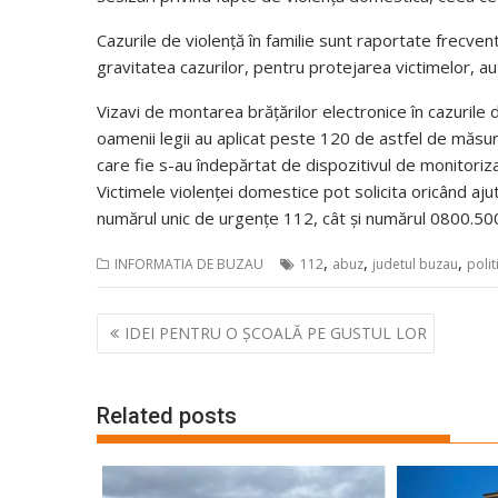
Cazurile de violență în familie sunt raportate frecvent
gravitatea cazurilor, pentru protejarea victimelor, au
Vizavi de montarea brățărilor electronice în cazurile 
oamenii legii au aplicat peste 120 de astfel de măsur
care fie s-au îndepărtat de dispozitivul de monitoriza
Victimele violenței domestice pot solicita oricând ajuto
numărul unic de urgențe 112, cât și numărul 0800.50
,
,
,
INFORMATIA DE BUZAU
112
abuz
judetul buzau
polit
Navigare
IDEI PENTRU O ȘCOALĂ PE GUSTUL LOR
în
articole
Related posts