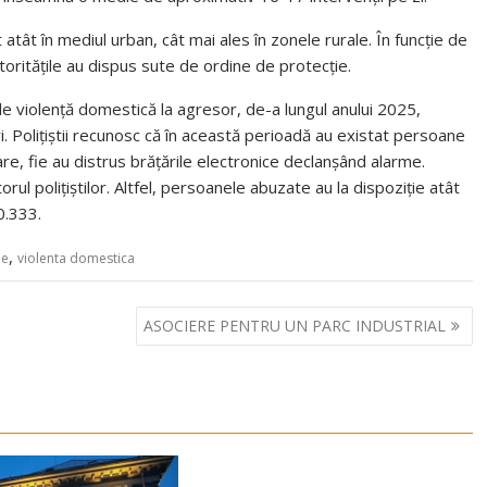
 atât în mediul urban, cât mai ales în zonele rurale. În funcție de
toritățile au dispus sute de ordine de protecție.
de violență domestică la agresor, de-a lungul anului 2025,
i. Polițiștii recunosc că în această perioadă au existat persoane
re, fie au distrus brățările electronice declanșând alarme.
rul polițiștilor. Altfel, persoanele abuzate au la dispoziție atât
0.333.
,
ie
violenta domestica
ASOCIERE PENTRU UN PARC INDUSTRIAL