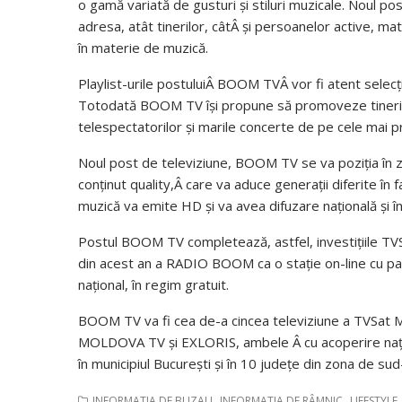
o gamă variată de gusturi și stiluri muzicale. Noul pos
adresa, atât tinerilor, câtÂ și persoanelor active, ma
în materie de muzică.
Playlist-urile postuluiÂ BOOM TVÂ vor fi atent selecți
Totodată BOOM TV își propune să promoveze tinerii art
telespectatorilor și marile concerte de pe cele mai 
Noul post de televiziune, BOOM TV se va poziția în 
conținut quality,Â care va aduce generații diferite în f
muzică va emite HD și va avea difuzare națională și 
Postul BOOM TV completează, astfel, investițiile TV
din acest an a RADIO BOOM ca o stație on-line cu pat
național, în regim gratuit.
BOOM TV va fi cea de-a cincea televiziune a TVSat Me
MOLDOVA TV și EXLORIS, ambele Â cu acoperire națion
în municipiul București și în 10 județe din zona de sud-
,
,
INFORMATIA DE BUZAU
INFORMATIA DE RÂMNIC
LIFESTYLE