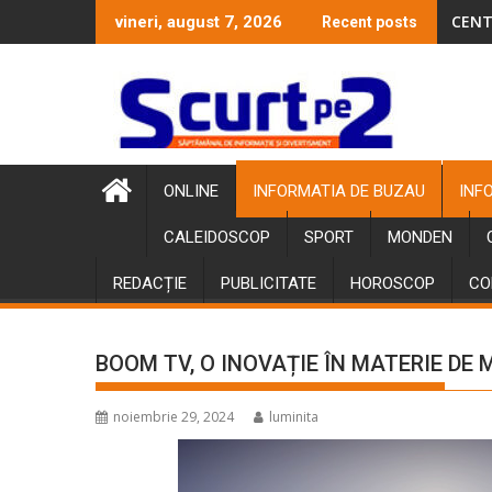
Skip
CENT
vineri, august 7, 2026
Recent posts
to
content
ONLINE
INFORMATIA DE BUZAU
INF
CALEIDOSCOP
SPORT
MONDEN
REDACȚIE
PUBLICITATE
HOROSCOP
CO
BOOM TV, O INOVAȚIE ÎN MATERIE DE 
noiembrie 29, 2024
luminita