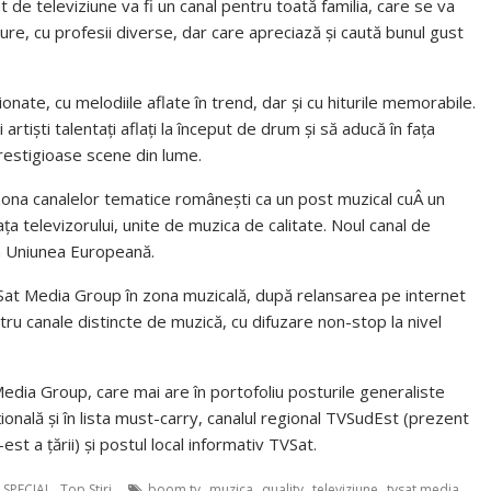
t de televiziune va fi un canal pentru toată familia, care se va
ture, cu profesii diverse, dar care apreciază și caută bunul gust
onate, cu melodiile aflate în trend, dar și cu hiturile memorabile.
iști talentați aflați la început de drum și să aducă în fața
prestigioase scene din lume.
zona canalelor tematice românești ca un post muzical cuÂ un
ața televizorului, unite de muzica de calitate. Noul canal de
în Uniunea Europeană.
Sat Media Group în zona muzicală, după relansarea pe internet
ru canale distincte de muzică, cu difuzare non-stop la nivel
dia Group, care mai are în portofoliu posturile generaliste
ală și în lista must-carry, canalul regional TVSudEst (prezent
est a țării) și postul local informativ TVSat.
,
,
,
,
,
,
SPECIAL
Top Stiri
boom tv
muzica
quality
televiziune
tvsat media