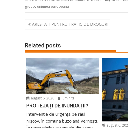
,
group
uniunea europeana
Navigare
ARESTAȚI PENTRU TRAFIC DE DROGURI
în
articole
Related posts
august 6, 2026
luminita
PROTEJAȚI DE INUNDAȚII?
Intervenție de urgență pe râul
Nișcov, în comuna buzoiană Vernești.
august 6, 20
În urma ploilor torențiale din acest...