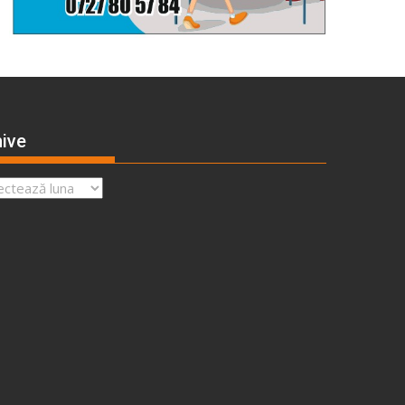
ive
ve