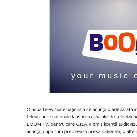
O nouă televiziune națională se anunță o adevărată ino
televiziunile naționale lansarea canalului de televi
BOOM TV, pentru care C.N.A. a emis licență audiovizu
anunță, după cum precizează presa națională, o alter