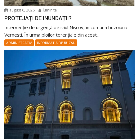
august 6, 2026
luminita
PROTEJAȚI DE INUNDAȚII?
Intervenție de urgență pe râul Nișcov, în comuna buzoiană
Vernești. În urma ploilor torențiale din acest...
ADMINISTRATIV
INFORMATIA DE BUZAU