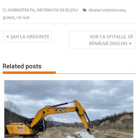
,
,
ADMINISTRATIV
INFORMATIA DE BUZAU
deseuri voluminoase
,
gratuit
rer sud
Navigare
ȘAH LA GRĂDINIȚE
VOR CA SPITALUL SĂ
în
RĂMÃ‚NĂ DESCHIS
articole
Related posts