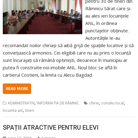
pentru 30 de tineri din
Râmnicu Sărat care și-
au ales ieri locuințele
ANL, în ordinea
punctajelor obținute.
Autoritățile le-au
recomandat noilor chiriași să aibă grijă de spațiile locative și să
conviețuiască armonios. Cei eligibili care nu au prins o locuință
sunt încurajați să rămână optimiști, deoarece în municipiu ar
putea fi construite noi imobile ANL. Noul bloc se află în
cartierul Costieni, la limita cu Alecu Bagdad.
READ MORE
,
,
,
ADMINISTRATIV
INFORMATIA DE RÂMNIC
chirie
consiliu local
,
locuinta anl
tineri
SPAȚII ATRACTIVE PENTRU ELEVI