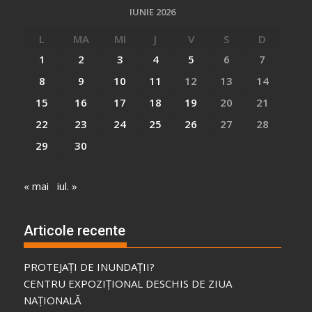
IUNIE 2026
L
MA
MI
J
V
S
D
1
2
3
4
5
6
7
8
9
10
11
12
13
14
15
16
17
18
19
20
21
22
23
24
25
26
27
28
29
30
« mai
iul. »
Articole recente
PROTEJAȚI DE INUNDAȚII?
CENTRU EXPOZIȚIONAL DESCHIS DE ZIUA
NAȚIONALĂ