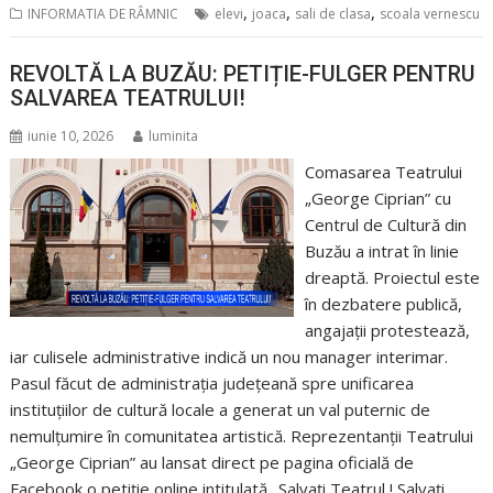
,
,
,
INFORMATIA DE RÂMNIC
elevi
joaca
sali de clasa
scoala vernescu
REVOLTĂ LA BUZĂU: PETIȚIE-FULGER PENTRU
SALVAREA TEATRULUI!
iunie 10, 2026
luminita
Comasarea Teatrului
„George Ciprian” cu
Centrul de Cultură din
Buzău a intrat în linie
dreaptă. Proiectul este
în dezbatere publică,
angajații protestează,
iar culisele administrative indică un nou manager interimar.
Pasul făcut de administrația județeană spre unificarea
instituțiilor de cultură locale a generat un val puternic de
nemulțumire în comunitatea artistică. Reprezentanții Teatrului
„George Ciprian” au lansat direct pe pagina oficială de
Facebook o petiție online intitulată „Salvați Teatrul ! Salvați