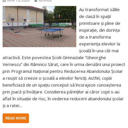
iunie 10, 2026
luminita
Au transformat sălile
de clasă în spații
primitoare și pline de
inspirație, din dorința
de a transforma
experiența elevilor la
școală în una cât mai
atractivă. Este povestea Școlii Gimnaziale ”Gheorghe
Vernescu” din Râmnicu Sărat, care în urma derulării unui proiect
prin Programul Național pentru Reducerea Abandonului Școlar
a reușit să creeze o școală a elevilor fericiți. Astfel, copiii
beneficiază de un spaţiu conceput să încurajeze cunoaşterea
prin joacă şi învăţare. Consilierea părinţilor ai căror copii s-au
aflat în situaţie de risc, în vederea reducerii abandonului şcolar
şi a ratei…
READ MORE