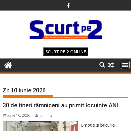
Skip
to
content
SCURT PE 2 ONLINE
Zi:
10 iunie 2026
30 de tineri râmniceni au primit locuințe ANL
iunie 10, 2026
luminita
Emoție și bucurie