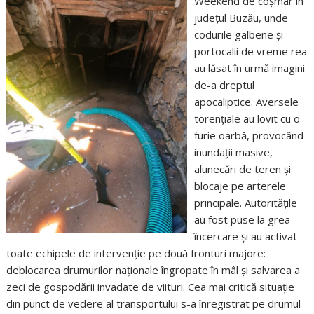
Weekend de coșmar în
județul Buzău, unde
codurile galbene și
portocalii de vreme rea
au lăsat în urmă imagini
de-a dreptul
apocaliptice. Aversele
torențiale au lovit cu o
furie oarbă, provocând
inundații masive,
alunecări de teren și
blocaje pe arterele
principale. Autoritățile
au fost puse la grea
încercare și au activat
toate echipele de intervenție pe două fronturi majore:
deblocarea drumurilor naționale îngropate în mâl și salvarea a
zeci de gospodării invadate de viituri. Cea mai critică situație
din punct de vedere al transportului s-a înregistrat pe drumul