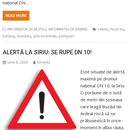
național DN…
READ MORE
,
,
,
INFORMATIA DE BUZAU
INFORMATIA DE RÂMNIC
calvini
focul viu
,
,
,
furtuna
inundatii
ploi torentiale
pompieri
ALERTĂ LA SIRIU: SE RUPE DN 10!
iunie 8, 2026
luminita
Este situație de alertă
maximă pe drumul
național DN 10, la Siriu.
O porțiune de o sută
de metri din șoseaua
care leagă Buzăul de
Ardeal riscă să se
prăbușească în orice
moment în albia râului.