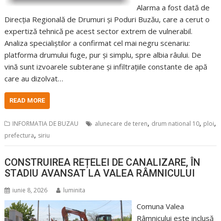
Alarma a fost dată de
Direcția Regională de Drumuri și Poduri Buzău, care a cerut o
expertiză tehnică pe acest sector extrem de vulnerabil.
Analiza specialiștilor a confirmat cel mai negru scenariu:
platforma drumului fuge, pur și simplu, spre albia râului. De
vină sunt izvoarele subterane și infiltrațiile constante de apă
care au dizolvat…
READ MORE
,
,
,
INFORMATIA DE BUZAU
alunecare de teren
drum national 10
ploi
,
prefectura
siriu
CONSTRUIREA REȚELEI DE CANALIZARE, ÎN
STADIU AVANSAT LA VALEA RÂMNICULUI
iunie 8, 2026
luminita
Comuna Valea
Râmnicului este inclusă