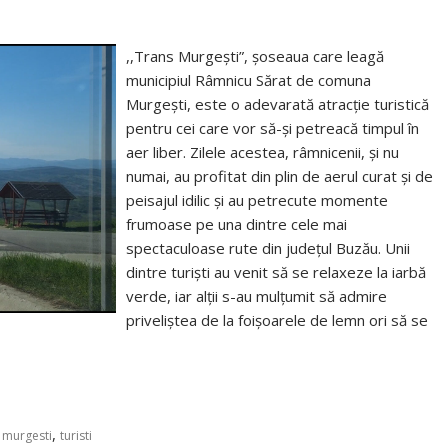
,,Trans Murgești”, șoseaua care leagă
municipiul Râmnicu Sărat de comuna
Murgești, este o adevarată atracție turistică
pentru cei care vor să-și petreacă timpul în
aer liber. Zilele acestea, râmnicenii, și nu
numai, au profitat din plin de aerul curat și de
peisajul idilic și au petrecute momente
frumoase pe una dintre cele mai
spectaculoase rute din județul Buzău. Unii
dintre turiști au venit să se relaxeze la iarbă
verde, iar alții s-au mulțumit să admire
priveliștea de la foișoarele de lemn ori să se
,
 murgesti
turisti