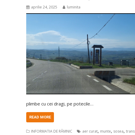
aprilie 24, 2025
luminita
plimbe cu cei dragi, pe potecile…
READ MORE
,
,
,
INFORMATIA DE RÂMNIC
aer curat
munte
sosea
trans