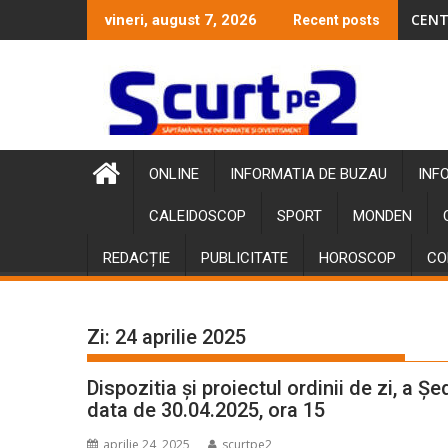
Skip
CENT
vineri, august 7, 2026
Recent posts
to
content
ONLINE
INFORMATIA DE BUZAU
INF
CALEIDOSCOP
SPORT
MONDEN
REDACȚIE
PUBLICITATE
HOROSCOP
CO
Zi:
24 aprilie 2025
Dispozitia și proiectul ordinii de zi, a Ș
data de 30.04.2025, ora 15
aprilie 24, 2025
scurtpe2