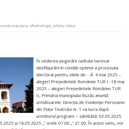
,
,
,
scenta maculara
oftalmologie
orbire
retina
În vederea asigurării cadrului necesar
desfășurării în condiții optime a procesului
electoral pentru zilele de : -Â 4 mai 2025 –
alegeri Președintele României TUR I -18 mai
2025 – alegeri Președintele României TUR
II, Primăria municipiului Buzău anunță
următoarele: Direcția de Evidenței Persoanei
din Piața Teatrului nr. 1 va lucra după
următorul program: – sâmbătă: 03.05.2025
05.2025 și 18.05.2025 „“ orele 07.00 „“ 21.00. În acest sens, vor