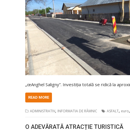
„œAnghel Saligny”. Investiția totală se ridică la apro
READ MORE
,
,
ADMINISTRATIV
INFORMATIA DE RÂMNIC
ASFALT
euro
O ADEVĂRATĂ ATRACȚIE TURISTICĂ