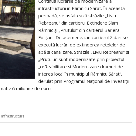
Continuă lucrările de modernizare a
infrastructurii în Râmnicu Sărat. În această
perioadă, se asfaltează străzile „Liviu
Rebreanu” din cartierul Extindere Slam
Râmnic și „Prutului” din cartierul Bariera
Focșani. De asemenea, în cartierul Zidari se
execută lucrări de extinderea rețelelor de
apă și canalizare. Străzile „Liviu Rebreanu” și
„Prutului” sunt modernizate prin proiectul
„œReabilitare și Modernizare drumuri de
interes local în municipiul Râmnicu Sărat”,
derulat prin Programul Național de Investiții
ximativ 6 milioane de euro.
,
infrastructura