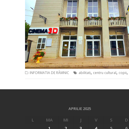
,
,
,
INFORMATIA DE RÂMNIC
abilitati
centru cultural
copii
APRILIE 2025
L
MA
MI
J
V
S
D
1
2
3
4
5
6