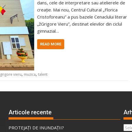
dans, cele de interpretare sau atelierele de
creație. Mai nou, Centrul Cultural „Florica
Cristoforeanu” a pus bazele Cenaclului literar
„žGrigore Vieru”, destinat elevilor din ciclul
gimnazial…
READ MORE
,
,
grigore vieru
muzica
talent
Articole recente
Arh
Arhi
PROTEJAȚI DE INUNDAȚII?