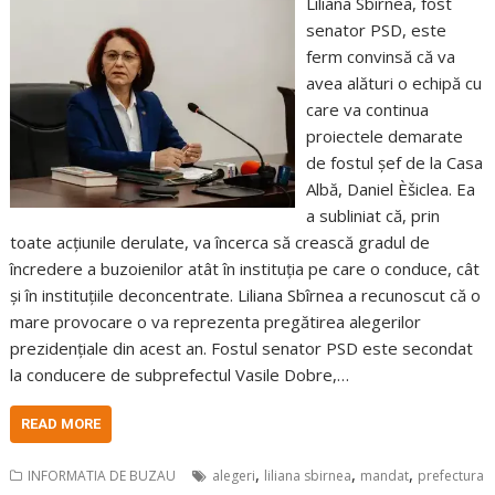
Liliana Sbîrnea, fost
senator PSD, este
ferm convinsă că va
avea alături o echipă cu
care va continua
proiectele demarate
de fostul șef de la Casa
Albă, Daniel Èšiclea. Ea
a subliniat că, prin
toate acțiunile derulate, va încerca să crească gradul de
încredere a buzoienilor atât în instituția pe care o conduce, cât
și în instituțiile deconcentrate. Liliana Sbîrnea a recunoscut că o
mare provocare o va reprezenta pregătirea alegerilor
prezidențiale din acest an. Fostul senator PSD este secondat
la conducere de subprefectul Vasile Dobre,…
READ MORE
,
,
,
INFORMATIA DE BUZAU
alegeri
liliana sbirnea
mandat
prefectura