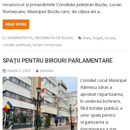
recunoscut și președintele Consiliului Județean Buzău, Lucian
Romașcanu. Municipiul Buzău care, de câțiva ani a…
READ MORE
,
,
,
,
ADMINISTRATIV
INFORMATIA DE BUZAU
bani
buget
buzau
,
consiliu judetean
lucian romascanu
SPAȚII PENTRU BIROURI PARLAMENTARE
martie 3, 2025
luminita
Consiliul Local Municipal
Râmnicu Sărat a
aprobat repartizarea,
în vederea închirierii,
fără licitație publică, a
unor spații pentru
organizarea și
funcționarea a trei