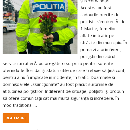
și recomandări.
Acestea au fost
cadourile oferite de
politiștii râmniceniÂ de
1 Martie, femeilor
aflate în trafic pe
străzile din municipiu. În
prima zi a primăverii,
polițiștii din cadrul
serviciului rutierÂ au pregătit o surpriză pentru șoferițe
oferindu-le flori dar și sfaturi utile de care trebuie să țină cont,
pentru a nu fi implicate în incidente, în trafic. Doamnele și
domnișoarele „žsancționate” au fost plăcut surprinse de
atitudinea polițiștilor. Indiferent de situație, polițiștii își propun
să ofere comunității cât mai multă siguranță și încredere. În
mod tradițional,…
READ MORE