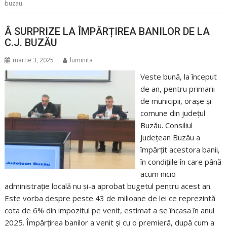
buzau
Â SURPRIZE LA ÎMPĂRȚIREA BANILOR DE LA
C.J. BUZĂU
martie 3, 2025
luminita
Veste bună, la început
de an, pentru primarii
de municipii, orașe și
comune din județul
Buzău. Consiliul
Județean Buzău a
împărțit acestora banii,
în condițiile în care până
acum nicio
administrație locală nu și-a aprobat bugetul pentru acest an.
Este vorba despre peste 43 de milioane de lei ce reprezintă
cota de 6% din impozitul pe venit, estimat a se încasa în anul
2025. Împărțirea banilor a venit și cu o premieră, după cum a