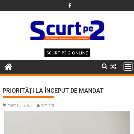
Skip
to
content
SCURT PE 2 ONLINE
PRIORITĂȚI LA ÎNCEPUT DE MANDAT
martie 3, 2025
luminita