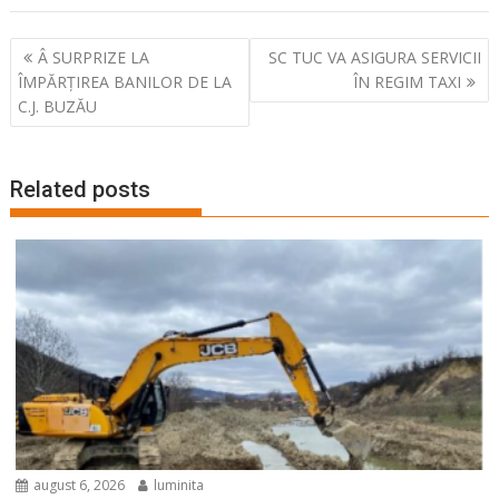
Navigare
Â SURPRIZE LA
SC TUC VA ASIGURA SERVICII
în
ÎMPĂRȚIREA BANILOR DE LA
ÎN REGIM TAXI
articole
C.J. BUZĂU
Related posts
august 6, 2026
luminita