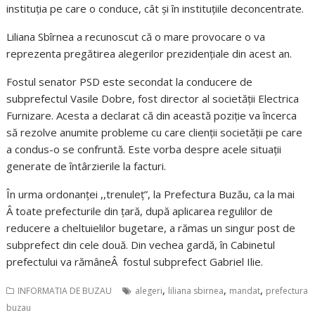
instituția pe care o conduce, cât și în instituțiile deconcentrate.
Liliana Sbîrnea a recunoscut că o mare provocare o va
reprezenta pregătirea alegerilor prezidențiale din acest an.
Fostul senator PSD este secondat la conducere de
subprefectul Vasile Dobre, fost director al societății Electrica
Furnizare. Acesta a declarat că din această poziție va încerca
să rezolve anumite probleme cu care clienții societății pe care
a condus-o se confruntă. Este vorba despre acele situații
generate de întârzierile la facturi.
În urma ordonanței ,,trenuleț”, la Prefectura Buzău, ca la mai
Â toate prefecturile din țară, după aplicarea regulilor de
reducere a cheltuielilor bugetare, a rămas un singur post de
subprefect din cele două. Din vechea gardă, în Cabinetul
prefectului va rămâneÂ fostul subprefect Gabriel Ilie.
,
,
,
INFORMATIA DE BUZAU
alegeri
liliana sbirnea
mandat
prefectura
buzau