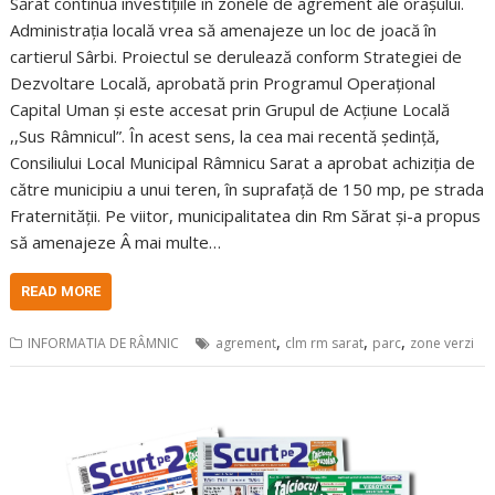
Sărat continuă investițiile în zonele de agrement ale orașului.
Administrația locală vrea să amenajeze un loc de joacă în
cartierul Sârbi. Proiectul se derulează conform Strategiei de
Dezvoltare Locală, aprobată prin Programul Operațional
Capital Uman și este accesat prin Grupul de Acțiune Locală
,,Sus Râmnicul”. În acest sens, la cea mai recentă ședință,
Consiliului Local Municipal Râmnicu Sarat a aprobat achiziția de
către municipiu a unui teren, în suprafață de 150 mp, pe strada
Fraternității. Pe viitor, municipalitatea din Rm Sărat și-a propus
să amenajeze Â mai multe…
READ MORE
,
,
,
INFORMATIA DE RÂMNIC
agrement
clm rm sarat
parc
zone verzi