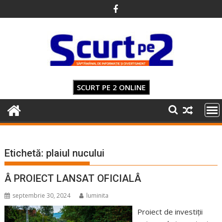
Skip
to
content
SCURT PE 2 ONLINE
Etichetă:
plaiul nucului
Â PROIECT LANSAT OFICIALÂ
septembrie 30, 2024
luminita
Proiect de investiții