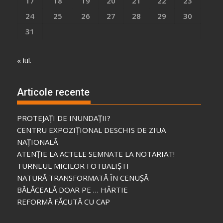
17
18
19
20
21
22
23
24
25
26
27
28
29
30
31
« iul.
Articole recente
PROTEJAȚI DE INUNDAȚII?
CENTRU EXPOZIȚIONAL DESCHIS DE ZIUA
NAȚIONALĂ
ATENȚIE LA ACTELE SEMNATE LA NOTARIAT!
TURNEUL MICILOR FOTBALIȘTI
NATURĂ TRANSFORMATĂ ÎN CENUȘĂ
BĂLĂCEALĂ DOAR PE … HÂRTIE
REFORMĂ FĂCUTĂ CU CAP