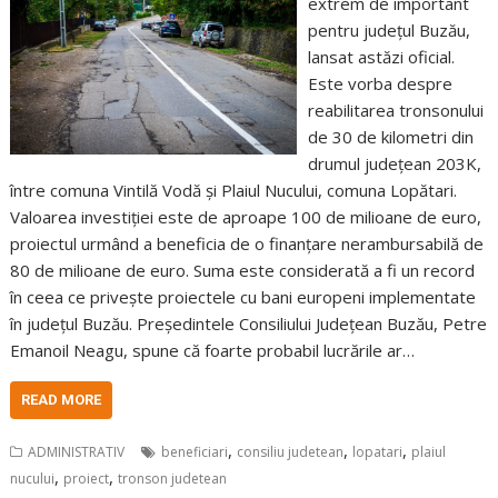
extrem de important
pentru județul Buzău,
lansat astăzi oficial.
Este vorba despre
reabilitarea tronsonului
de 30 de kilometri din
drumul județean 203K,
între comuna Vintilă Vodă și Plaiul Nucului, comuna Lopătari.
Valoarea investiției este de aproape 100 de milioane de euro,
proiectul urmând a beneficia de o finanțare nerambursabilă de
80 de milioane de euro. Suma este considerată a fi un record
în ceea ce privește proiectele cu bani europeni implementate
în județul Buzău. Președintele Consiliului Județean Buzău, Petre
Emanoil Neagu, spune că foarte probabil lucrările ar…
READ MORE
,
,
,
ADMINISTRATIV
beneficiari
consiliu judetean
lopatari
plaiul
,
,
nucului
proiect
tronson judetean