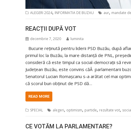
,
,
ALEGERI 2024
INFORMATIA DE BUZAU
aur
mandate de
REACȚII DUPĂ VOT
decembrie 7, 2020
luminita
Bucurie reținută pentru liderii PSD Buzău, după afl
primul loc la Buzău, la mare distanță de PNL, președ
consideră că este timpul ca social-democrații să revi
Județean Buzău, este convins căÂ parlamentarii buzoie
Senatorul Lucian Romașcanu s-a arătat cel mai optimist
că scorul bun obținut de PSD dă…
READ MORE
,
,
,
,
SPECIAL
alegeri
optimism
partide
rezultate vot
socia
CE VOTĂM LA PARLAMENTARE?