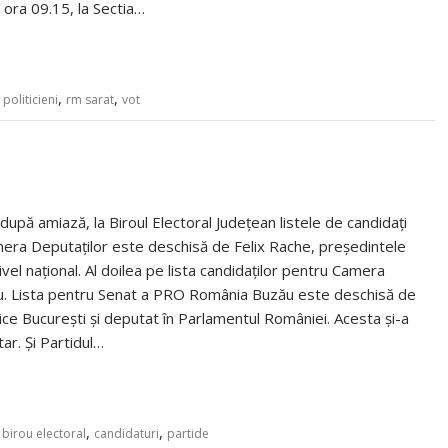
a ora 09.15, la Sectia…
,
,
,
politicieni
rm sarat
vot
upă amiază, la Biroul Electoral Județean listele de candidați
mera Deputaților este deschisă de Felix Rache, președintele
vel național. Al doilea pe lista candidaților pentru Camera
u. Lista pentru Senat a PRO România Buzău este deschisă de
nice București și deputat în Parlamentul României. Acesta și-a
ar. Și Partidul…
,
,
,
birou electoral
candidaturi
partide