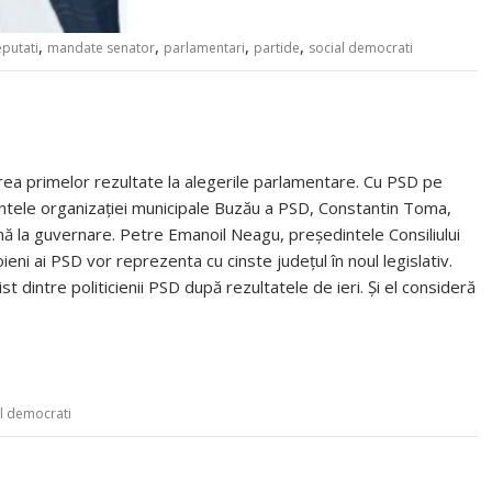
,
,
,
,
putati
mandate senator
parlamentari
partide
social democrati
area primelor rezultate la alegerile parlamentare. Cu PSD pe
intele organizației municipale Buzău a PSD, Constantin Toma,
nă la guvernare. Petre Emanoil Neagu, președintele Consiliului
ni ai PSD vor reprezenta cu cinste județul în noul legislativ.
 dintre politicienii PSD după rezultatele de ieri. Și el consideră
l democrati