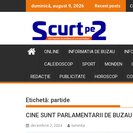
Skip
C
duminică, august 9, 2026
Recent posts
to
content
ONLINE
INFORMATIA DE BUZAU
INF
CALEIDOSCOP
SPORT
MONDEN
REDACȚIE
PUBLICITATE
HOROSCOP
CO
Etichetă:
partide
CINE SUNT PARLAMENTARII DE BUZAU
decembrie 2, 2024
luminita