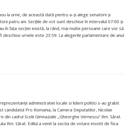
nou la urne, de această dată pentru a-și alege senatorii și
rii patru ani. Secțiile de vot sunt deschise în intervalul 07:00 și
au în fața secției există, la rând, mai multe persoane care vor să
ot fi deschise urnele este 23:59. La alegerile parlamentare de anul
eprezentanții administratiei locale si liderii politici s-au grabit
fost candidatul Pro Romania, la Camera Deputatilor, Nicolae
are din cadrul Scolii Gimnaziale ,,Gheorghe Vernescu” Rm. Sărat.
lui Rm. Sărat. Edilul a venit la sectia de votare insotit de fiica