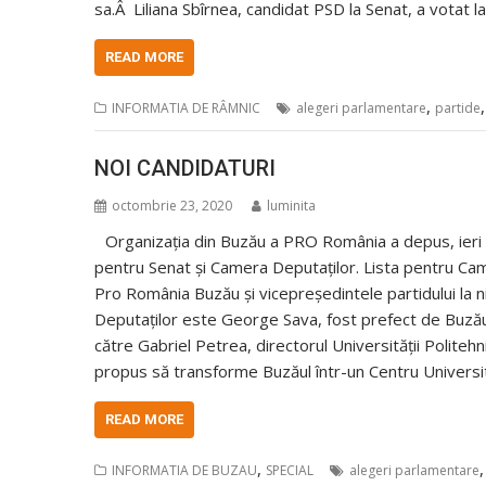
sa.Â Liliana Sbîrnea, candidat PSD la Senat, a votat l
READ MORE
,
INFORMATIA DE RÂMNIC
alegeri parlamentare
partide
NOI CANDIDATURI
octombrie 23, 2020
luminita
Organizația din Buzău a PRO România a depus, ieri d
pentru Senat și Camera Deputaților. Lista pentru Ca
Pro România Buzău și vicepreședintele partidului la ni
Deputaților este George Sava, fost prefect de Buză
către Gabriel Petrea, directorul Universității Politeh
propus să transforme Buzăul într-un Centru Universit
READ MORE
,
INFORMATIA DE BUZAU
SPECIAL
alegeri parlamentare