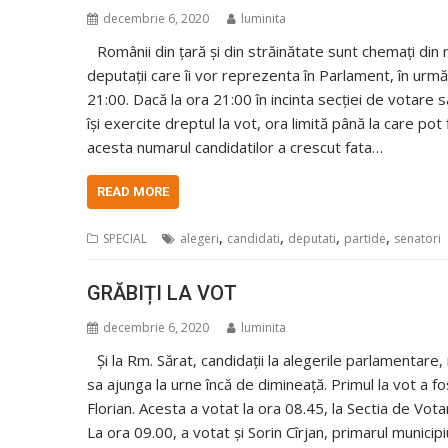
decembrie 6, 2020
luminita
Românii din țară și din străinătate sunt chemați din 
deputații care îi vor reprezenta în Parlament, în următo
21:00. Dacă la ora 21:00 în incinta secției de votare s
își exercite dreptul la vot, ora limită până la care p
acesta numarul candidatilor a crescut fata…
READ MORE
,
,
,
,
SPECIAL
alegeri
candidati
deputati
partide
senatori
GRĂBIȚI LA VOT
decembrie 6, 2020
luminita
Și la Rm. Sărat, candidații la alegerile parlamentare, r
sa ajunga la urne încă de dimineață. Primul la vot a 
Florian. Acesta a votat la ora 08.45, la Sectia de Vot
La ora 09.00, a votat și Sorin Cîrjan, primarul municipiu