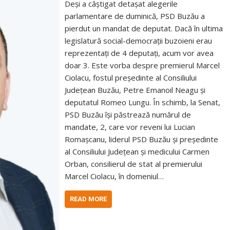
Deși a câștigat detașat alegerile
parlamentare de duminică, PSD Buzău a
pierdut un mandat de deputat. Dacă în ultima
legislatură social-democrații buzoieni erau
reprezentați de 4 deputați, acum vor avea
doar 3. Este vorba despre premierul Marcel
Ciolacu, fostul președinte al Consiliului
Județean Buzău, Petre Emanoil Neagu și
deputatul Romeo Lungu. În schimb, la Senat,
PSD Buzău își păstrează numărul de
mandate, 2, care vor reveni lui Lucian
Romașcanu, liderul PSD Buzău și președinte
al Consiliului Județean și medicului Carmen
Orban, consilierul de stat al premierului
Marcel Ciolacu, în domeniul…
READ MORE