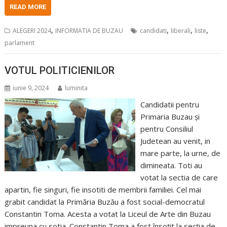
READ MORE
,
,
,
,
ALEGERI 2024
INFORMATIA DE BUZAU
candidati
liberali
liste
parlament
VOTUL POLITICIENILOR
iunie 9, 2024
luminita
Candidatii pentru
Primaria Buzau și
pentru Consiliul
Judetean au venit, in
mare parte, la urne, de
dimineata. Toti au
votat la sectia de care
apartin, fie singuri, fie insotiti de membrii familiei. Cel mai
grabit candidat la Primăria Buzău a fost social-democratul
Constantin Toma. Acesta a votat la Liceul de Arte din Buzau
impreuna cu sotia. Constantin Toma a fost însoțit la secția de