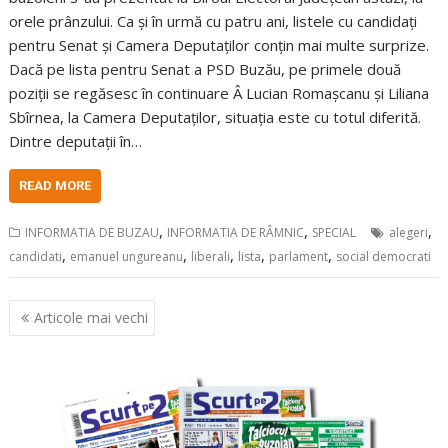
orele prânzului. Ca și în urmă cu patru ani, listele cu candidați
pentru Senat și Camera Deputaților conțin mai multe surprize.
Dacă pe lista pentru Senat a PSD Buzău, pe primele două
poziții se regăsesc în continuare Â Lucian Romașcanu și Liliana
Sbîrnea, la Camera Deputaților, situația este cu totul diferită.
Dintre deputații în…
READ MORE
,
,
,
INFORMATIA DE BUZAU
INFORMATIA DE RÂMNIC
SPECIAL
alegeri
,
,
,
,
,
candidati
emanuel ungureanu
liberali
lista
parlament
social democrati
Navigare
Articole mai vechi
în
articole