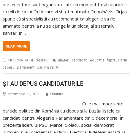
parlamentare sunt organizate intr-un moment total neprielnic,
cu mii de cazuri în fiecare zi și tot mai multe îmbolnăviri. Cîrjan
spune că și specialistii au recomandat ca alegerile sa fie
amanate pentru a nu se ajunge la un blocaj al sistemului
sanitar. În…
READ MORE
,
,
,
,
INFORMATIA DE RÂMNIC
alegeri
candidati
educatie
fapte
florin
,
,
ceparu
parlament
psd rm sarat
ȘI-AU DEPUS CANDIDATURILE
octombrie 22, 2020
luminita
Cele mai importante
partide politice din România au depus și la Buzău listele cu
candidați pentru Alegerile Parlamentare din 6 decembrie. În
prezența liderului PSD, Marcel Ciolacu, social-democrații
buzoieni s-au prezentat la Biroul Electoral Județean astăzi, la