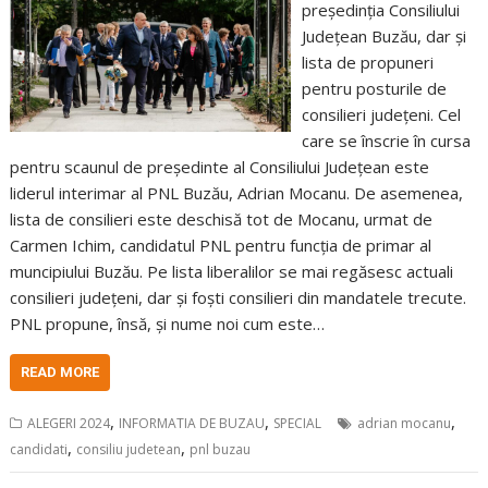
președinția Consiliului
Județean Buzău, dar și
lista de propuneri
pentru posturile de
consilieri județeni. Cel
care se înscrie în cursa
pentru scaunul de președinte al Consiliului Județean este
liderul interimar al PNL Buzău, Adrian Mocanu. De asemenea,
lista de consilieri este deschisă tot de Mocanu, urmat de
Carmen Ichim, candidatul PNL pentru funcția de primar al
muncipiului Buzău. Pe lista liberalilor se mai regăsesc actuali
consilieri județeni, dar și foști consilieri din mandatele trecute.
PNL propune, însă, și nume noi cum este…
READ MORE
,
,
,
ALEGERI 2024
INFORMATIA DE BUZAU
SPECIAL
adrian mocanu
,
,
candidati
consiliu judetean
pnl buzau