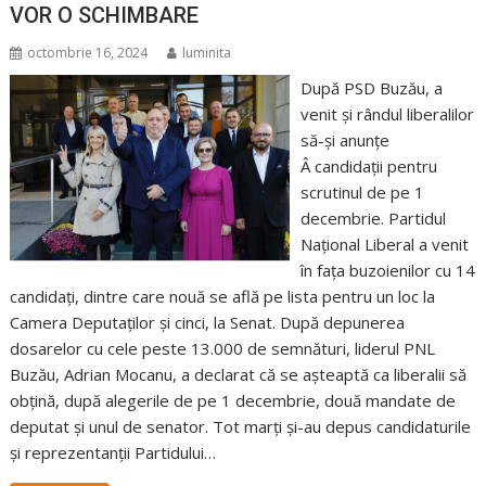
VOR O SCHIMBARE
octombrie 16, 2024
luminita
După PSD Buzău, a
venit și rândul liberalilor
să-și anunțe
Â candidații pentru
scrutinul de pe 1
decembrie. Partidul
Național Liberal a venit
în fața buzoienilor cu 14
candidați, dintre care nouă se află pe lista pentru un loc la
Camera Deputaților și cinci, la Senat. După depunerea
dosarelor cu cele peste 13.000 de semnături, liderul PNL
Buzău, Adrian Mocanu, a declarat că se așteaptă ca liberalii să
obțină, după alegerile de pe 1 decembrie, două mandate de
deputat și unul de senator. Tot marți și-au depus candidaturile
și reprezentanții Partidului…