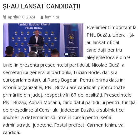
ȘI-AU LANSAT CANDIDAȚII
aprilie 10, 2024
luminita
Eveniment important la
PNL Buzău. Liberalii și-
au lansat oficial
candidații pentru
alegerile locale din 9
iunie, în prezența președintelui partidului, Nicolae Ciucă, a
secretarului general al partidului, Lucian Bode, dar și a
europarlamentarului Rareș Bogdan. Pentru prima data în
istoria organizației, PNL Buzău are candidați pentru toate
primăriile din județ, respectiv în 87 de localități. Președintele
PNL Buzău, Adrian Mocanu, candidatul partidului pentru funcția
de președinte al Consiliului Județean Buzău, a subliniat ce
anume l-a determinat să intre în cursa pentru șefia
administrației județene. Fostul prefect, Carmen Ichim, va
candida…