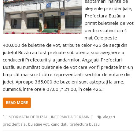
săptămâni înainte de
alegerile prezidențiale,
Prefectura Buzău a
primit buletinele de vot
pentru scutinul din 4
mai. Cele peste
400.000 de buletine de vot, atribuite celor 425 de secții din
județul Buzău au fost preluate sub atenta supraveghere a
conducerii Prefecturii și a jandarmilor. Angajații Prefecturii
Buzău au numărat buletinele de vot care vor fi predate într-un
timp cât mai scurt către reprezentanții secțiilor de votare din
județ. Aproape 365.000 de buzoieni sunt așteptați la urne,
duminică, între orele 07.00 „“ 21.00, în cele 425…
READ MORE
,
INFORMATIA DE BUZAU
INFORMATIA DE RÂMNIC
alegeri
,
,
,
prezidentiale
buletine vot
candidati
prefectura buzau