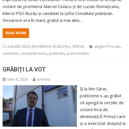
votare de premierul Marcel Ciolacu și de Lucian Romașcanu,
liderul PSD Buzău și candidat la șefia Consiliului Județean.
Deoarece era în mare grabă și mai ales…
READ MORE
,
,
,
ALEGERI 2024
INFORMATIA DE BUZAU
SPECIAL
alegeri È™ocale
,
,
,
candidati
constantin toma
politicieni
prim ministru
GRĂBIȚI LA VOT
iunie 9, 2024
luminita
Și la Rm Sărat,
politicienii s-au grăbit
să ajungă la secțiile de
votare încă de
dimineață.Â Primul care
și-a exercitat dreptul la