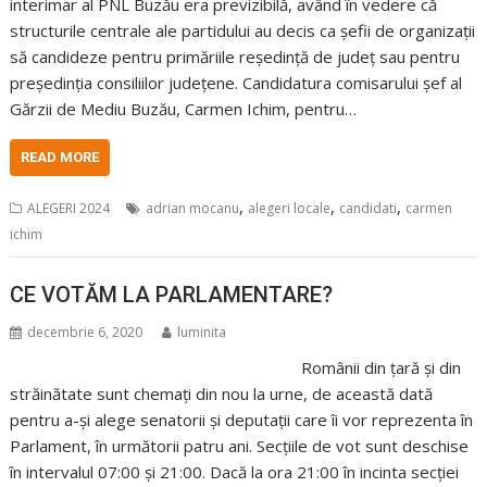
interimar al PNL Buzău era previzibilă, având în vedere că
structurile centrale ale partidului au decis ca șefii de organizații
să candideze pentru primăriile reședință de județ sau pentru
președinția consiliilor județene. Candidatura comisarului șef al
Gărzii de Mediu Buzău, Carmen Ichim, pentru…
READ MORE
,
,
,
ALEGERI 2024
adrian mocanu
alegeri locale
candidati
carmen
ichim
CE VOTĂM LA PARLAMENTARE?
decembrie 6, 2020
luminita
Românii din țară și din
străinătate sunt chemați din nou la urne, de această dată
pentru a-și alege senatorii și deputații care îi vor reprezenta în
Parlament, în următorii patru ani. Secțiile de vot sunt deschise
în intervalul 07:00 și 21:00. Dacă la ora 21:00 în incinta secției