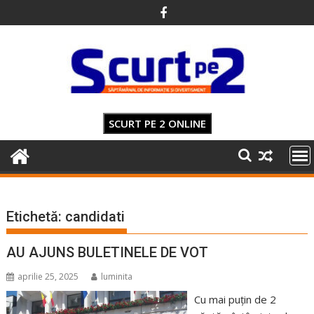
Skip
to
content
SCURT PE 2 ONLINE
Etichetă:
candidati
AU AJUNS BULETINELE DE VOT
aprilie 25, 2025
luminita
Cu mai puțin de 2