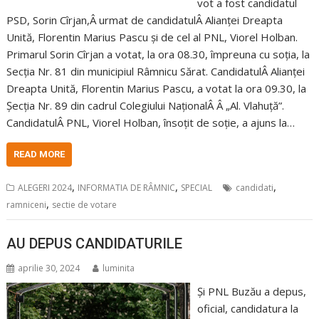
vot a fost candidatul
PSD, Sorin Cîrjan,Â urmat de candidatulÂ Alianței Dreapta
Unită, Florentin Marius Pascu și de cel al PNL, Viorel Holban.
Primarul Sorin Cîrjan a votat, la ora 08.30, împreuna cu soția, la
Secția Nr. 81 din municipiul Râmnicu Sărat. CandidatulÂ Alianței
Dreapta Unită, Florentin Marius Pascu, a votat la ora 09.30, la
Șecția Nr. 89 din cadrul Colegiului NaționalÂ Â „Al. Vlahuță”.
CandidatulÂ PNL, Viorel Holban, însoțit de soție, a ajuns la…
READ MORE
,
,
,
ALEGERI 2024
INFORMATIA DE RÂMNIC
SPECIAL
candidati
,
ramniceni
sectie de votare
AU DEPUS CANDIDATURILE
aprilie 30, 2024
luminita
Și PNL Buzău a depus,
oficial, candidatura la