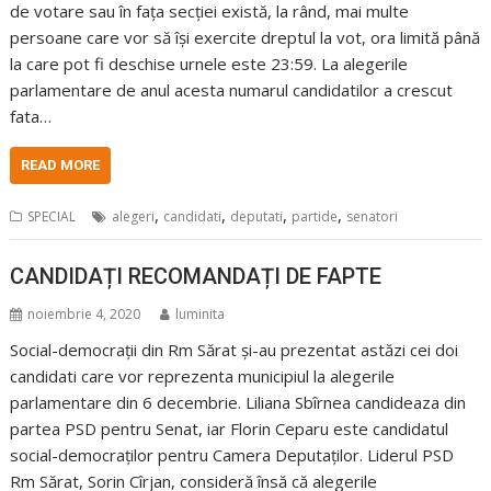
de votare sau în fața secției există, la rând, mai multe
persoane care vor să își exercite dreptul la vot, ora limită până
la care pot fi deschise urnele este 23:59. La alegerile
parlamentare de anul acesta numarul candidatilor a crescut
fata…
READ MORE
,
,
,
,
SPECIAL
alegeri
candidati
deputati
partide
senatori
CANDIDAȚI RECOMANDAȚI DE FAPTE
noiembrie 4, 2020
luminita
Social-democrații din Rm Sărat și-au prezentat astăzi cei doi
candidati care vor reprezenta municipiul la alegerile
parlamentare din 6 decembrie. Liliana Sbîrnea candideaza din
partea PSD pentru Senat, iar Florin Ceparu este candidatul
social-democraților pentru Camera Deputaților. Liderul PSD
Rm Sărat, Sorin Cîrjan, consideră însă că alegerile