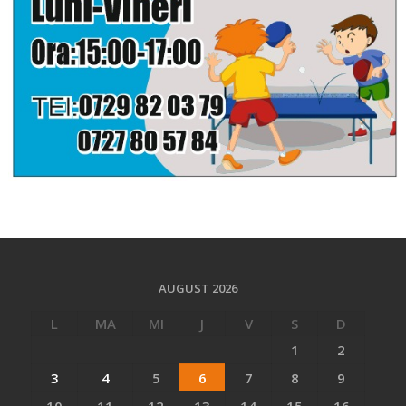
AUGUST 2026
L
MA
MI
J
V
S
D
1
2
3
4
5
6
7
8
9
10
11
12
13
14
15
16