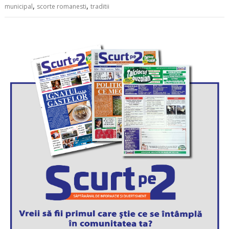
,
,
municipal
scorte romanesti
traditii