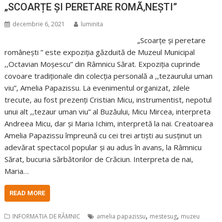
„SCOARȚE ȘI PERETARE ROMÃ‚NEȘTI”
decembrie 6, 2021
luminita
„Scoarțe și peretare
românești ” este expoziția găzduită de Muzeul Municipal
,,Octavian Moșescu” din Râmnicu Sărat. Expoziția cuprinde
covoare tradiționale din colecția personală a ,,tezaurului uman
viu”, Amelia Papazissu. La evenimentul organizat, zilele
trecute, au fost prezenți Cristian Micu, instrumentist, nepotul
unui alt ,,tezaur uman viu” al Buzăului, Micu Mircea, interpreta
Andreea Micu, dar și Maria Ichim, interpretă la nai. Creatoarea
Amelia Papazissu împreună cu cei trei artiști au susținut un
adevărat spectacol popular și au adus în avans, la Râmnicu
Sărat, bucuria sărbătorilor de Crăciun. Interpreta de nai,
Maria…
READ MORE
,
,
INFORMATIA DE RÂMNIC
amelia papazissu
mestesug
muzeu