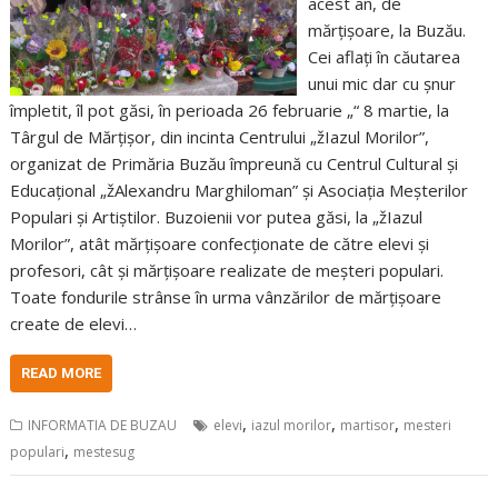
acest an, de
mărțișoare, la Buzău.
Cei aflați în căutarea
unui mic dar cu șnur
împletit, îl pot găsi, în perioada 26 februarie „“ 8 martie, la
Târgul de Mărțișor, din incinta Centrului „žIazul Morilor”,
organizat de Primăria Buzău împreună cu Centrul Cultural și
Educațional „žAlexandru Marghiloman” și Asociația Meșterilor
Populari și Artiștilor. Buzoienii vor putea găsi, la „žIazul
Morilor”, atât mărțișoare confecționate de către elevi și
profesori, cât și mărțișoare realizate de meșteri populari.
Toate fondurile strânse în urma vânzărilor de mărțișoare
create de elevi…
READ MORE
,
,
,
INFORMATIA DE BUZAU
elevi
iazul morilor
martisor
mesteri
,
populari
mestesug