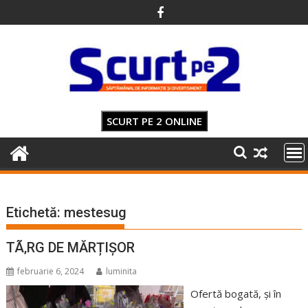
Skip
to
content
SCURT PE 2 ONLINE
Etichetă:
mestesug
TÃ‚RG DE MĂRȚIȘOR
februarie 6, 2024
luminita
Ofertă bogată, și în