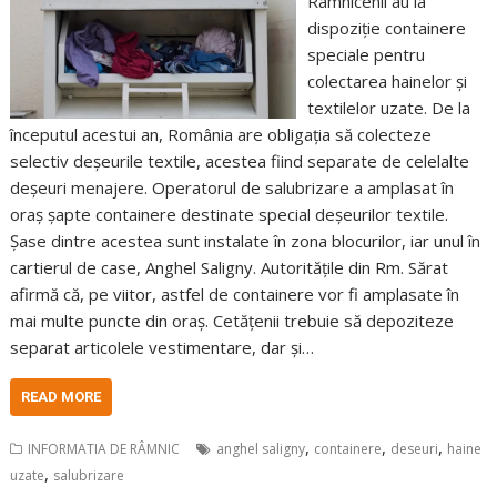
Râmnicenii au la
dispoziție containere
speciale pentru
colectarea hainelor și
textilelor uzate. De la
începutul acestui an, România are obligația să colecteze
selectiv deșeurile textile, acestea fiind separate de celelalte
deșeuri menajere. Operatorul de salubrizare a amplasat în
oraș șapte containere destinate special deșeurilor textile.
Șase dintre acestea sunt instalate în zona blocurilor, iar unul în
cartierul de case, Anghel Saligny. Autoritățile din Rm. Sărat
afirmă că, pe viitor, astfel de containere vor fi amplasate în
mai multe puncte din oraș. Cetățenii trebuie să depoziteze
separat articolele vestimentare, dar și…
READ MORE
,
,
,
INFORMATIA DE RÂMNIC
anghel saligny
containere
deseuri
haine
,
uzate
salubrizare