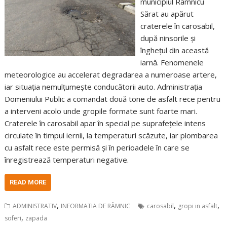
municipiul Râmnicu
Sărat au apărut
craterele în carosabil,
după ninsorile și
înghețul din această
iarnă. Fenomenele
meteorologice au accelerat degradarea a numeroase artere,
iar situația nemulțumește conducătorii auto. Administrația
Domeniului Public a comandat două tone de asfalt rece pentru
a interveni acolo unde gropile formate sunt foarte mari.
Craterele în carosabil apar în special pe suprafețele intens
circulate în timpul iernii, la temperaturi scăzute, iar plombarea
cu asfalt rece este permisă și în perioadele în care se
înregistrează temperaturi negative.
READ MORE
,
,
,
ADMINISTRATIV
INFORMATIA DE RÂMNIC
carosabil
gropi in asfalt
,
soferi
zapada