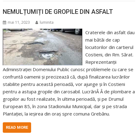
NEMULȚUMIȚI DE GROPILE DIN ASFALT
mai 11, 2023
luminita
Craterele din asfalt dau
mai bătăi de cap
locuitorilor din cartierul
Costieni, din Rm. Sărat.
Reprezentanții
Administrației Domeniului Public cunosc problemele cu care se
confruntă oamenii și precizează că, după finalizarea lucrărilor
stabilite pentru această perioadă, vor ajunge și în Costieni
pentru a astupa gropile din carosabil. LucrăriÂ Â de plombare a
gropilor au fost realizate, în ultima perioadă, și pe Drumul
European 85, în zona Stadionului Municipal, dar și pe strada
Plantației, la ieșirea din oraș spre comuna Grebănu.
READ MORE