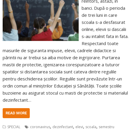
reintors, astazi, in
banci. După o perioda
de trei luni in care
scoala s-a desfasurat
online, elevii si dascalii
s-au intalnit fata in fata.
Respectand toate
masurile de siguranta impuse, elevii, cadrele didactice si
părintii nu ar trebui sa aiba motive de ingrijorare. Purtarea
mastii de protectie, igenizarea corespunzatoare a tuturor
spatiilor si distantarea sociala sunt cateva dintre regulile
pentru deschiderea școlilor. Regulile sunt prevăzute într-un
ordin comun al miniștrilor Educației și Sănătății. Toate școlile
buzoiene au asigurat stocul cu masti de protectie si materialul
dezinfectant…
READ MORE
,
,
,
,
SPECIAL
coronavirus
dezinfectant
elevi
scoala
semestru