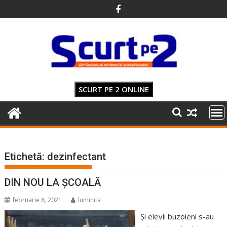
Skip
to
content
SCURT PE 2 ONLINE
Etichetă:
dezinfectant
DIN NOU LA ȘCOALĂ
februarie 8, 2021
luminita
Și elevii buzoieni s-au