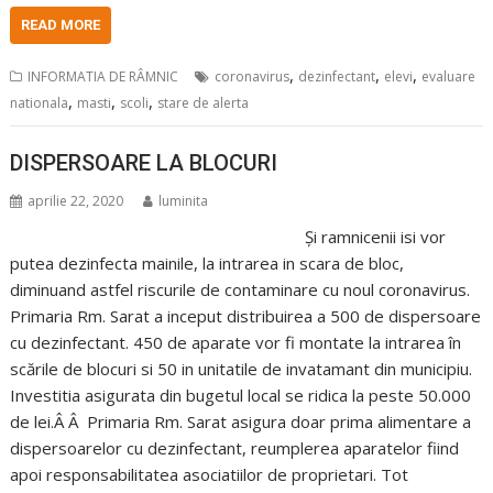
READ MORE
,
,
,
INFORMATIA DE RÂMNIC
coronavirus
dezinfectant
elevi
evaluare
,
,
,
nationala
masti
scoli
stare de alerta
DISPERSOARE LA BLOCURI
aprilie 22, 2020
luminita
Și ramnicenii isi vor
putea dezinfecta mainile, la intrarea in scara de bloc,
diminuand astfel riscurile de contaminare cu noul coronavirus.
Primaria Rm. Sarat a inceput distribuirea a 500 de dispersoare
cu dezinfectant. 450 de aparate vor fi montate la intrarea în
scările de blocuri si 50 in unitatile de invatamant din municipiu.
Investitia asigurata din bugetul local se ridica la peste 50.000
de lei.Â Â Primaria Rm. Sarat asigura doar prima alimentare a
dispersoarelor cu dezinfectant, reumplerea aparatelor fiind
apoi responsabilitatea asociatiilor de proprietari. Tot