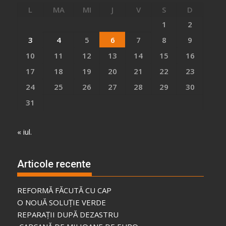
L
MA
MI
J
V
S
D
1
2
3
4
5
6
7
8
9
10
11
12
13
14
15
16
17
18
19
20
21
22
23
24
25
26
27
28
29
30
31
« iul.
Articole recente
REFORMĂ FĂCUTĂ CU CAP
O NOUĂ SOLUȚIE VERDE
REPARAȚII DUPĂ DEZASTRU