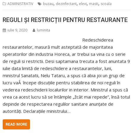
,
,
,
,
ADMINISTRATIV
buzau
dezinfectant
elevi
masti
scoala
REGULI ȘI RESTRICȚII PENTRU RESTAURANTE
iulie 9, 2020
luminita
Redeschiderea
restaurantelor, masură mult asteptată de majoritatea
operatorilor din industria Horeca, ar trebui sa vina cu o serie
de reguli si restrictii. Desi saptamana trecuta a fost anuntata 9
iulie data limită de redeschidere a restaurantelor, luni,
ministrul Sanatatii, Nelu Tataru, a spus că abia joi un grup de
lucru vaÂ începe discuțiile pentru stabilirea de noi reguli în
vederea redeschiderii localurilor in interior. Ministrul a spus că
vrea ca acest lucru să se întâmple „žcât mai repede”, însă totul
depinde de respectarea regulilor sanitare anunțate de
autorități. Declarațiile ministrului…
READ MORE