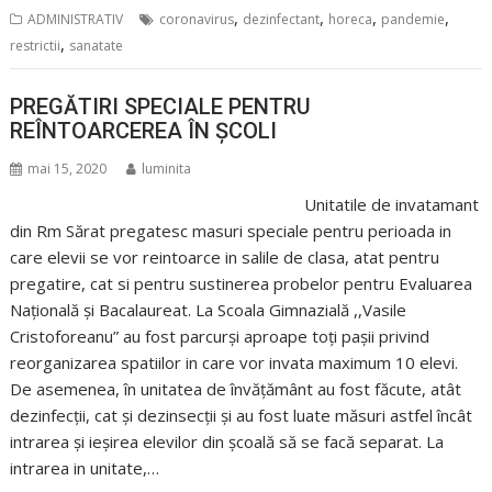
,
,
,
,
ADMINISTRATIV
coronavirus
dezinfectant
horeca
pandemie
,
restrictii
sanatate
PREGĂTIRI SPECIALE PENTRU
REÎNTOARCEREA ÎN ȘCOLI
mai 15, 2020
luminita
Unitatile de invatamant
din Rm Sărat pregatesc masuri speciale pentru perioada in
care elevii se vor reintoarce in salile de clasa, atat pentru
pregatire, cat si pentru sustinerea probelor pentru Evaluarea
Națională și Bacalaureat. La Scoala Gimnazială ,,Vasile
Cristoforeanu” au fost parcurși aproape toți pașii privind
reorganizarea spatiilor in care vor invata maximum 10 elevi.
De asemenea, în unitatea de învățământ au fost făcute, atât
dezinfecții, cat și dezinsecții și au fost luate măsuri astfel încât
intrarea și ieșirea elevilor din școală să se facă separat. La
intrarea in unitate,…