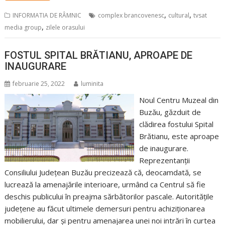
,
,
INFORMATIA DE RÂMNIC
complex brancovenesc
cultural
tvsat
,
media group
zilele orasului
FOSTUL SPITAL BRĂTIANU, APROAPE DE
INAUGURARE
februarie 25, 2022
luminita
Noul Centru Muzeal din
Buzău, găzduit de
clădirea fostului Spital
Brătianu, este aproape
de inaugurare.
Reprezentanții
Consiliului Județean Buzău precizează că, deocamdată, se
lucrează la amenajările interioare, urmând ca Centrul să fie
deschis publicului în preajma sărbătorilor pascale. Autoritățile
județene au făcut ultimele demersuri pentru achiziționarea
mobilierului, dar și pentru amenajarea unei noi intrări în curtea