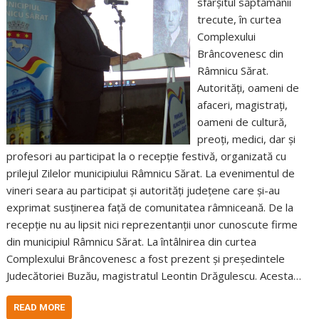
sfârșitul săptămânii
trecute, în curtea
Complexului
Brâncovenesc din
Râmnicu Sărat.
Autorități, oameni de
afaceri, magistrați,
oameni de cultură,
preoți, medici, dar și
profesori au participat la o recepție festivă, organizată cu
prilejul Zilelor municipiului Râmnicu Sărat. La evenimentul de
vineri seara au participat și autorități județene care și-au
exprimat susținerea față de comunitatea râmniceană. De la
recepție nu au lipsit nici reprezentanții unor cunoscute firme
din municipiul Râmnicu Sărat. La întâlnirea din curtea
Complexului Brâncovenesc a fost prezent și președintele
Judecătoriei Buzău, magistratul Leontin Drăgulescu. Acesta…
READ MORE