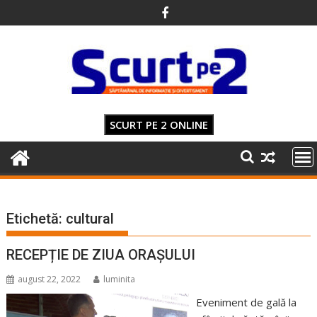
Skip
to
content
SCURT PE 2 ONLINE
Etichetă:
cultural
RECEPȚIE DE ZIUA ORAȘULUI
august 22, 2022
luminita
Eveniment de gală la