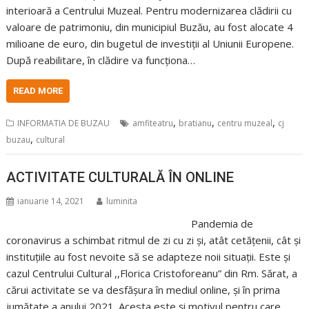
interioară a Centrului Muzeal. Pentru modernizarea clădirii cu
valoare de patrimoniu, din municipiul Buzău, au fost alocate 4
milioane de euro, din bugetul de investiții al Uniunii Europene.
După reabilitare, în clădire va funcționa…
READ MORE
,
,
,
INFORMATIA DE BUZAU
amfiteatru
bratianu
centru muzeal
cj
,
buzau
cultural
ACTIVITATE CULTURALĂ ÎN ONLINE
ianuarie 14, 2021
luminita
Pandemia de
coronavirus a schimbat ritmul de zi cu zi și, atât cetățenii, cât și
instituțiile au fost nevoite să se adapteze noii situații. Este și
cazul Centrului Cultural ,,Florica Cristoforeanu” din Rm. Sărat, a
cărui activitate se va desfășura în mediul online, și în prima
jumătate a anului 2021. Acesta este și motivul pentru care