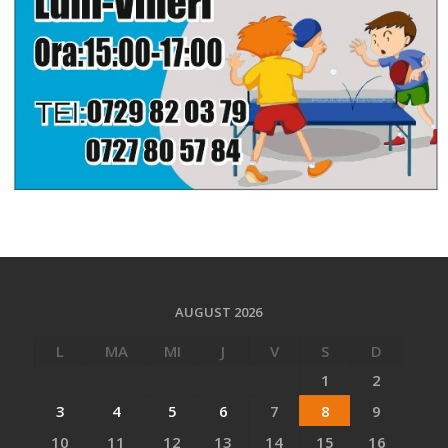
AUGUST 2026
L
MA
MI
J
V
S
D
1
2
3
4
5
6
7
8
9
10
11
12
13
14
15
16