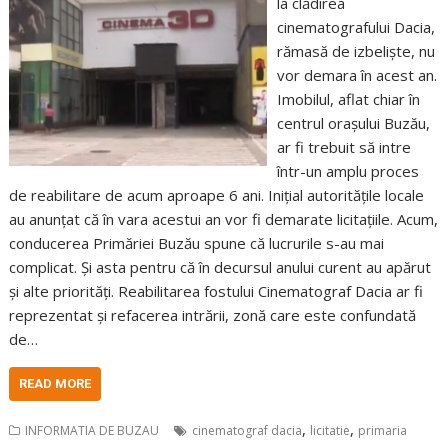
la clădirea
cinematografului Dacia,
rămasă de izbeliște, nu
vor demara în acest an.
Imobilul, aflat chiar în
centrul orașului Buzău,
ar fi trebuit să intre
într-un amplu proces
de reabilitare de acum aproape 6 ani. Inițial autoritățile locale
au anunțat că în vara acestui an vor fi demarate licitațiile. Acum,
conducerea Primăriei Buzău spune că lucrurile s-au mai
complicat. Și asta pentru că în decursul anului curent au apărut
și alte priorități. Reabilitarea fostului Cinematograf Dacia ar fi
reprezentat și refacerea intrării, zonă care este confundată
de…
READ MORE
,
,
INFORMATIA DE BUZAU
cinematograf dacia
licitatie
primaria