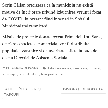
Sorin Cârjan precizează că în municipiu nu există
motive de îngrijorare privind izbucnirea vreunui focar
de COVID, in prezent fiind internați in Spitalul
Municipal trei ramniceni.
Măstile de protectie donate recent Primariei Rm. Sarat,
de către o societate comerciala, vor fi distribuite
populatiei varstnice si defavorizate, aflate in baza de
date a Directiei de Asistenta Sociala.
,
,
,
INFORMATIA DE RÂMNIC
distantare sociala
ramniceni
rm sarat
,
,
sorin cirjan
stare de alerta
transport public
Navigare
LIBER ÎN PARCURI ȘI
PASIONAȚI DE ROBOȚI
în
TÃ‚RGURI
articole