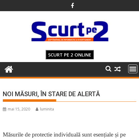
Skip
to
content
SCURT PE 2 ONLINE
NOI MĂSURI, ÎN STARE DE ALERTĂ
mai 15, 2020
luminita
Măsurile de protectie individuală sunt esențiale și pe